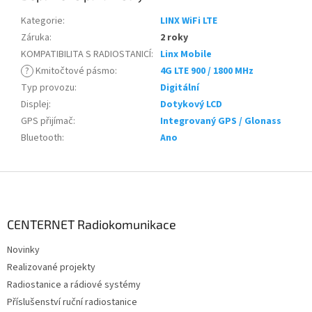
Kategorie
:
LINX WiFi LTE
Záruka
:
2 roky
KOMPATIBILITA S RADIOSTANICÍ
:
Linx Mobile
?
Kmitočtové pásmo
:
4G LTE 900 / 1800 MHz
Typ provozu
:
Digitální
Displej
:
Dotykový LCD
GPS přijímač
:
Integrovaný GPS / Glonass
Bluetooth
:
Ano
Z
á
p
a
CENTERNET Radiokomunikace
t
Novinky
í
Realizované projekty
Radiostanice a rádiové systémy
Příslušenství ruční radiostanice