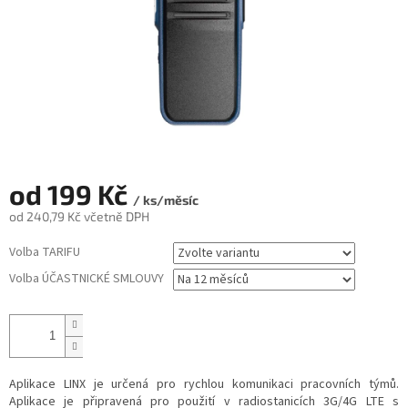
od
199 Kč
/ ks/měsíc
od
240,79 Kč
včetně DPH
Měrná
Volba TARIFU
cena:
Volba ÚČASTNICKÉ SMLOUVY
Aplikace LINX je určená pro rychlou komunikaci pracovních týmů.
Aplikace je připravená pro použití v radiostanicích 3G/4G LTE s