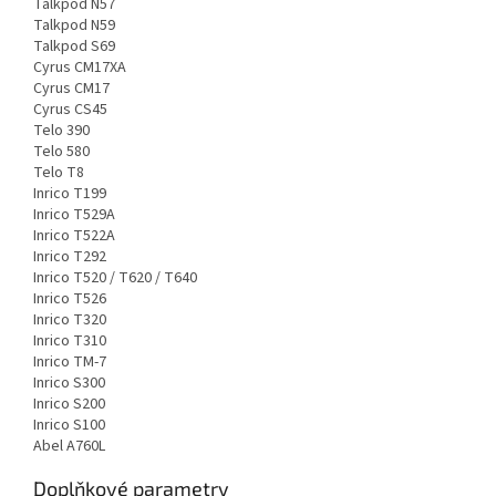
Talkpod N57
Talkpod N59
Talkpod S69
Cyrus CM17XA
Cyrus CM17
Cyrus CS45
Telo 390
Telo 580
Telo T8
Inrico T199
Inrico T529A
Inrico T522A
Inrico T292
Inrico T520 / T620 / T640
Inrico T526
Inrico T320
Inrico T310
Inrico TM-7
Inrico S300
Inrico S200
Inrico S100
Abel A760L
Doplňkové parametry