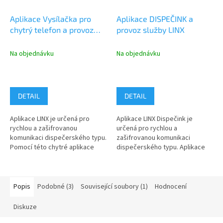
Aplikace Vysílačka pro
Aplikace DISPEČINK a
chytrý telefon a provoz
provoz služby LINX
služby LINX
Na objednávku
Na objednávku
DETAIL
DETAIL
Aplikace LINX je určená pro
Aplikace LINX Dispečink je
rychlou a zašifrovanou
určená pro rychlou a
komunikaci dispečerského typu.
zašifrovanou komunikaci
Pomocí této chytré aplikace
dispečerského typu. Aplikace
můžete se svými
se používá pro komunikaci
spolupracovníky...
dispečinku s...
Popis
Podobné (3)
Související soubory (1)
Hodnocení
Diskuze