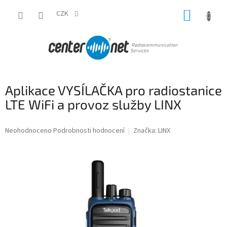
Přejít
NÁKUP
na
CZK
obsah
KOŠÍK
Aplikace VYSÍLAČKA pro radiostanice
LTE WiFi a provoz služby LINX
Průměrné
Neohodnoceno
Podrobnosti hodnocení
Značka:
LINX
hodnocení
produktu
je
0,0
z
5
hvězdiček.