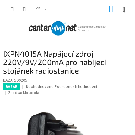
Přejít
NÁKUP
na
CZK
obsah
KOŠÍK
IXPN4015A Napájecí zdroj
220V/9V/200mA pro nabíjecí
stojánek radiostanice
BAZAR/00205
Průměrné
Neohodnoceno
Podrobnosti hodnocení
BAZAR
hodnocení
Značka:
Motorola
produktu
je
0,0
z
5
hvězdiček.