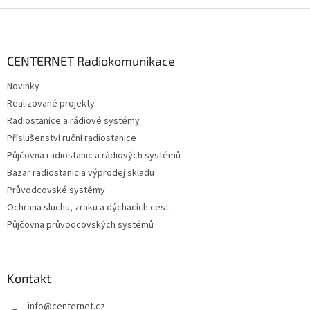
Z
á
p
a
CENTERNET Radiokomunikace
t
Novinky
í
Realizované projekty
Radiostanice a rádiové systémy
Příslušenství ruční radiostanice
Půjčovna radiostanic a rádiových systémů
Bazar radiostanic a výprodej skladu
Průvodcovské systémy
Ochrana sluchu, zraku a dýchacích cest
Půjčovna průvodcovských systémů
Kontakt
info
@
centernet.cz