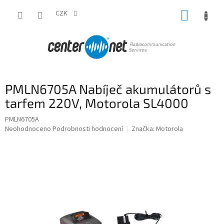
Přejít
NÁKUP
na
CZK
obsah
KOŠÍK
PMLN6705A Nabíječ akumulátorů s
tarfem 220V, Motorola SL4000
PMLN6705A
Průměrné
Neohodnoceno
Podrobnosti hodnocení
Značka:
Motorola
hodnocení
produktu
je
0,0
z
5
hvězdiček.