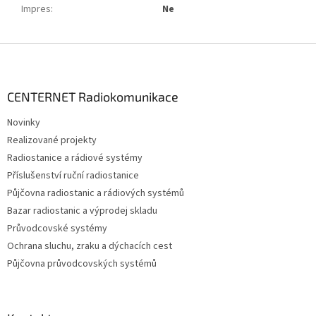
Impres
:
Ne
Z
á
p
a
CENTERNET Radiokomunikace
t
Novinky
í
Realizované projekty
Radiostanice a rádiové systémy
Příslušenství ruční radiostanice
Půjčovna radiostanic a rádiových systémů
Bazar radiostanic a výprodej skladu
Průvodcovské systémy
Ochrana sluchu, zraku a dýchacích cest
Půjčovna průvodcovských systémů