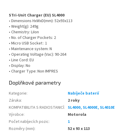
STri-Unit Charger (EU) SL4000
• Dimensions HxWxD(mm): 52x93x113
• Weight(g): 249g
• Chemistry: LiIon
• No. of Charger Pockets: 2
• Micro USB Socket : 1
• Maintenance system: N
• Operating Voltage (Vac): 90-264
• Line Cord: EU
• Display: No
• Charger Type: Non IMPRES
Doplňkové parametry
Kategorie
:
Nabíječe baterií
Záruka
:
2 roky
KOMPATIBILITA S RADIOSTANICÍ
:
SL4000, SL4000E, SL4010E
Výrobce
:
Motorola
Počet nabíjecích pozic
:
1
Rozměry (mm)
:
52 x 93 x 113