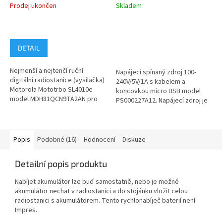
MDH81QCN9TA2AN
TLK100, EVX-S24
Prodej ukončen
Skladem
DETAIL
Nejmenší a nejtenčí ruční
Napájecí spínaný zdroj 100-
digitální radiostanice (vysílačka)
240V/5V/1A s kabelem a
Motorola Mototrbo SL4010e
koncovkou micro USB model
model MDH81QCN9TA2AN pro
PS000227A12. Napájecí zdroj je
pásmo UHF 403–470...
určen pro napájení nabíjecího
stojánku...
Popis
Podobné (16)
Hodnocení
Diskuze
Detailní popis produktu
Nabíjet akumulátor lze buď samostatně, nebo je možné
akumulátor nechat v radiostanici a do stojánku vložit celou
radiostanici s akumulátorem. Tento rychlonabíječ baterií není
Impres.