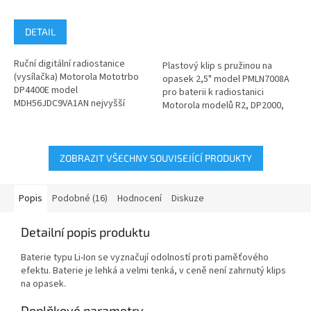
DETAIL
Ruční digitální radiostanice
Plastový klip s pružinou na
(vysílačka) Motorola Mototrbo
opasek 2,5" model PMLN7008A
DP4400E model
pro baterii k radiostanici
MDH56JDC9VA1AN nejvyšší
Motorola modelů R2, DP2000,
kategorie s možností
DP2000e a DP4000, DP4000e .
analogového a digitálního...
Klip...
ZOBRAZIT VŠECHNY SOUVISEJÍCÍ PRODUKTY
Popis
Podobné (16)
Hodnocení
Diskuze
Detailní popis produktu
Baterie typu Li-Ion se vyznačují odolností proti paměťového
efektu. Baterie je lehká a velmi tenká, v ceně není zahrnutý klips
na opasek.
Doplňkové parametry