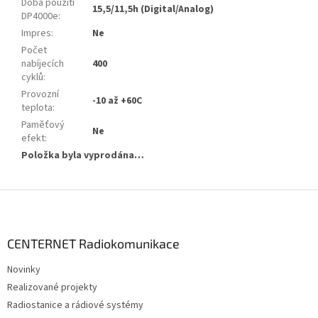
Doba použití
15,5/11,5h (Digital/Analog)
DP4000e
:
Impres
:
Ne
Počet
nabíjecích
400
cyklů
:
Provozní
-10 až +60C
teplota
:
Paměťový
Ne
efekt
:
Položka byla vyprodána…
Z
á
p
a
CENTERNET Radiokomunikace
t
Novinky
í
Realizované projekty
Radiostanice a rádiové systémy