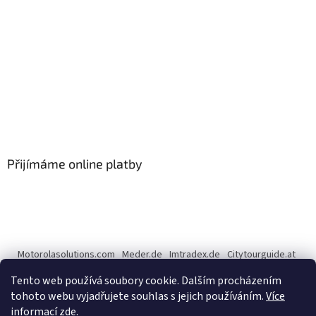
Přijímáme online platby
Motorolasolutions.com
Meder.de
Imtradex.de
Citytourguide.at
Peltor.com
Tento web používá soubory cookie. Dalším procházením
tohoto webu vyjadřujete souhlas s jejich používáním.
Více
informací zde
.