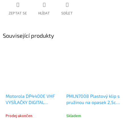
ZEPTAT SE
HLÍDAT
SDÍLET
Související produkty
Motorola DP4400E VHF
PMLN7008 Plastový klip s
VYSÍLAČKY DIGITAL
pružinou na opasek 2,5cm,
ANALOG
R2, DP2000, DP4000
MDH56JDC9VA1AN
Prodej ukončen
Skladem