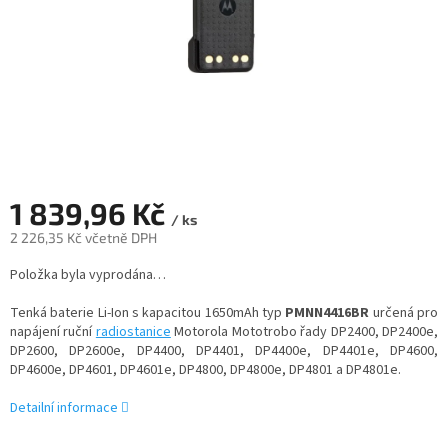
1 839,96 Kč
/ ks
2 226,35 Kč včetně DPH
Měrná
Položka byla vyprodána…
cena:
Tenká baterie Li-Ion s kapacitou 1650mAh typ
PMNN4416BR
určená pro
napájení ruční
radiostanice
Motorola Mototrobo řady DP2400, DP2400e,
DP2600, DP2600e, DP4400, DP4401, DP4400e, DP4401e, DP4600,
DP4600e, DP4601, DP4601e, DP4800, DP4800e, DP4801 a DP4801e.
Detailní informace