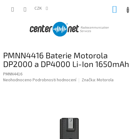
Přejít
NÁKUP
na
CZK
obsah
KOŠÍK
PMNN4416 Baterie Motorola
DP2000 a DP4000 Li-Ion 1650mAh
PMNN4416
Průměrné
Neohodnoceno
Podrobnosti hodnocení
Značka:
Motorola
hodnocení
produktu
je
0,0
z
5
hvězdiček.