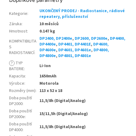
UKONČENÝ PRODEJ - Radiostanice, rádiové
Kategorie
:
repeatery, příslušenství
Záruka
:
10 měsíců
Hmotnost
:
0.147 kg
DP2400, DP2400e
,
DP2600, DP2600e
,
DP4400,
KOMPATIBILITA
DP4400e
,
DP4401, DP4401E
,
DP4600,
S
DP4600e
,
DP4601, DP4601e
,
DP4800,
RADIOSTANICÍ
:
DP4800e
,
DP4801, DP4801e
?
TYP
Li-Ion
BATERIE
:
Kapacita
:
1650mAh
Výrobce
:
Motorola
Rozměry (mm)
:
113 x 52 x 18
Doba použití
11,5/8h (Digital/Analog)
DP2000
:
Doba použití
15/11,5h (Digital/Analog)
DP2000e
:
Doba použití
11,5/8h (Digital/Analog)
DP4000
: