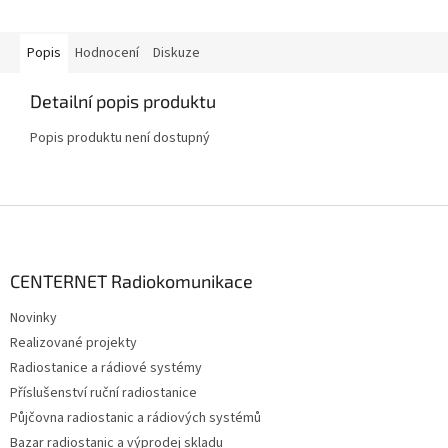
Popis
Hodnocení
Diskuze
Detailní popis produktu
Popis produktu není dostupný
Z
á
p
a
CENTERNET Radiokomunikace
t
Novinky
í
Realizované projekty
Radiostanice a rádiové systémy
Příslušenství ruční radiostanice
Půjčovna radiostanic a rádiových systémů
Bazar radiostanic a výprodej skladu