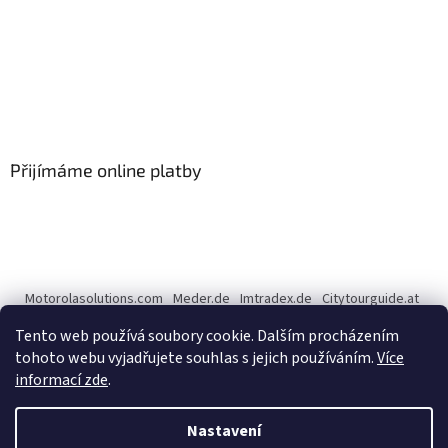
Přijímáme online platby
Motorolasolutions.com
Meder.de
Imtradex.de
Citytourguide.at
Peltor.com
Tento web používá soubory cookie. Dalším procházením
tohoto webu vyjadřujete souhlas s jejich používáním.
Více
informací zde
.
Vytvořil Shoptet
Nastavení