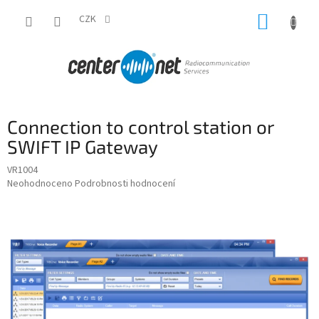
Přejít
NÁKUP
na
CZK
obsah
KOŠÍK
Connection to control station or
SWIFT IP Gateway
VR1004
Průměrné
Neohodnoceno
Podrobnosti hodnocení
hodnocení
produktu
je
0,0
z
5
hvězdiček.