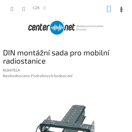
Přejít
NÁKUP
na
CZK
obsah
KOŠÍK
DIN montážní sada pro mobilní
radiostanice
RLN4781A
Průměrné
Neohodnoceno
Podrobnosti hodnocení
hodnocení
produktu
je
0,0
z
5
hvězdiček.