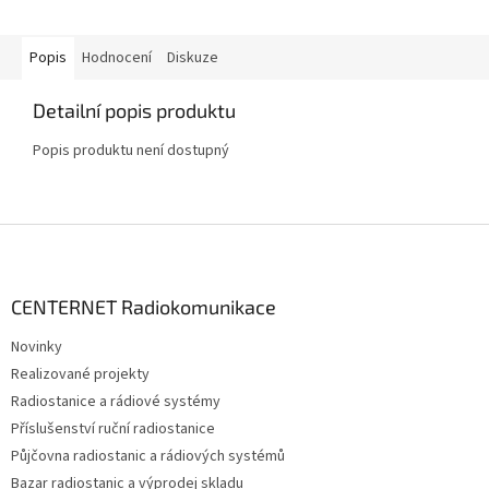
Popis
Hodnocení
Diskuze
Detailní popis produktu
Popis produktu není dostupný
Z
á
p
a
CENTERNET Radiokomunikace
t
Novinky
í
Realizované projekty
Radiostanice a rádiové systémy
Příslušenství ruční radiostanice
Půjčovna radiostanic a rádiových systémů
Bazar radiostanic a výprodej skladu