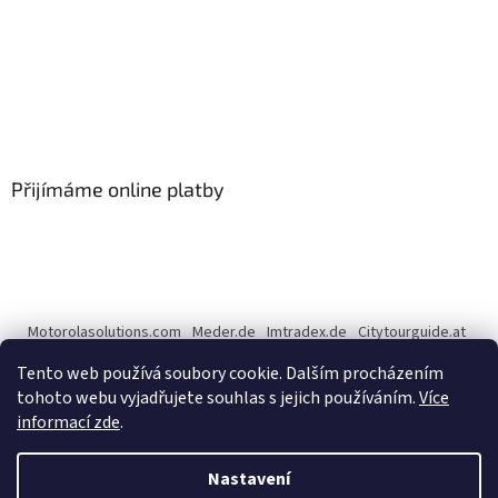
Přijímáme online platby
Motorolasolutions.com
Meder.de
Imtradex.de
Citytourguide.at
Peltor.com
Tento web používá soubory cookie. Dalším procházením
tohoto webu vyjadřujete souhlas s jejich používáním.
Více
informací zde
.
Vytvořil Shoptet
Nastavení