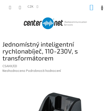
Přejít
NÁKUP
na
CZK
obsah
KOŠÍK
Jednomístný inteligentní
rychlonabíječ, 110-230V, s
transformátorem
CSAHX/ED
Průměrné
Neohodnoceno
Podrobnosti hodnocení
hodnocení
produktu
je
0,0
z
5
hvězdiček.