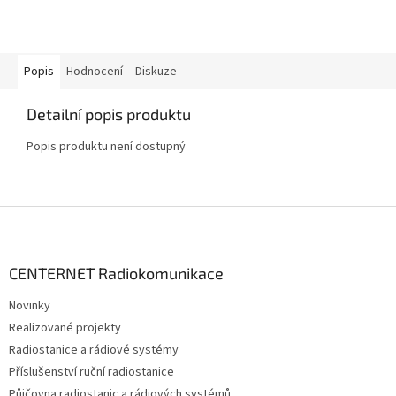
Popis
Hodnocení
Diskuze
Detailní popis produktu
Popis produktu není dostupný
Z
á
p
a
CENTERNET Radiokomunikace
t
Novinky
í
Realizované projekty
Radiostanice a rádiové systémy
Příslušenství ruční radiostanice
Půjčovna radiostanic a rádiových systémů