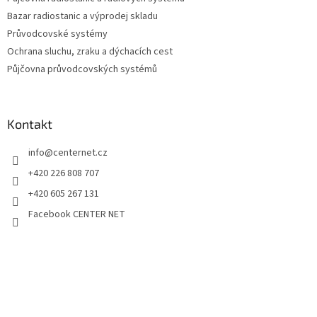
Bazar radiostanic a výprodej skladu
Průvodcovské systémy
Ochrana sluchu, zraku a dýchacích cest
Půjčovna průvodcovských systémů
Kontakt
info
@
centernet.cz
+420 226 808 707
+420 605 267 131
Facebook CENTER NET