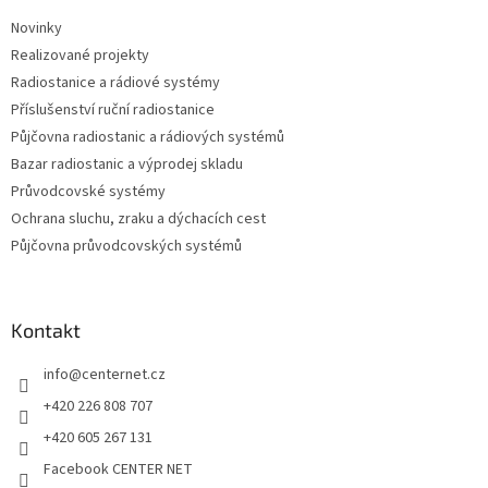
t
Novinky
í
Realizované projekty
Radiostanice a rádiové systémy
Příslušenství ruční radiostanice
Půjčovna radiostanic a rádiových systémů
Bazar radiostanic a výprodej skladu
Průvodcovské systémy
Ochrana sluchu, zraku a dýchacích cest
Půjčovna průvodcovských systémů
Kontakt
info
@
centernet.cz
+420 226 808 707
+420 605 267 131
Facebook CENTER NET