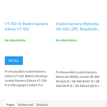
VT-100-N Osobní kamera
Osobní kamera Motorola
Edesix VT-100
VB-400, GPS, Bluetooth,
IP67
Na objednávku
Na objednávku
DETAIL
Profesionální osobní kamera
Profesionální osobní kamera
Edesix VT100. Balení obsahuje
Motorola VB400, model VB-440-
osobní kameru Edesix VT-100-
64-ALIG-N / VB-440-64-KF-N / VB-
N a USB napájecí kabel. Pro
440-64-VF-N / VB-440-64-QR-N s
správu pořízeného...
GPS,...
Popis
Hodnocení
Diskuze