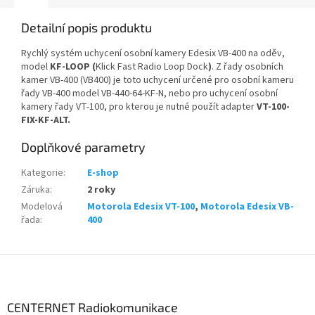
Detailní popis produktu
Rychlý systém uchycení osobní kamery Edesix VB-400 na oděv,
model
KF-LOOP (
Klick Fast Radio Loop Dock
)
. Z řady osobních
kamer VB-400 (VB400) je toto uchycení určené pro osobní kameru
řady VB-400 model VB-440-64-KF-N,
nebo pro uchycení osobní
kamery řady VT-100, pro kterou je nutné použít adapter
VT-100-
FIX-KF-ALT.
Doplňkové parametry
Kategorie
:
E-shop
Záruka
:
2 roky
Modelová
Motorola Edesix VT-100
,
Motorola Edesix VB-
řada
:
400
Z
á
p
a
CENTERNET Radiokomunikace