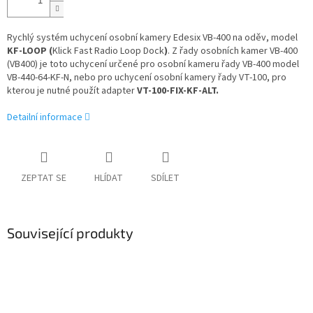
Rychlý systém uchycení osobní kamery Edesix VB-400 na oděv, model
KF-LOOP (
Klick Fast Radio Loop Dock
)
. Z řady osobních kamer VB-400
(VB400) je toto uchycení určené pro osobní kameru řady VB-400 model
VB-440-64-KF-N,
nebo pro uchycení osobní kamery řady VT-100, pro
kterou je nutné použít adapter
VT-100-FIX-KF-ALT.
Detailní informace
ZEPTAT SE
HLÍDAT
SDÍLET
Související produkty