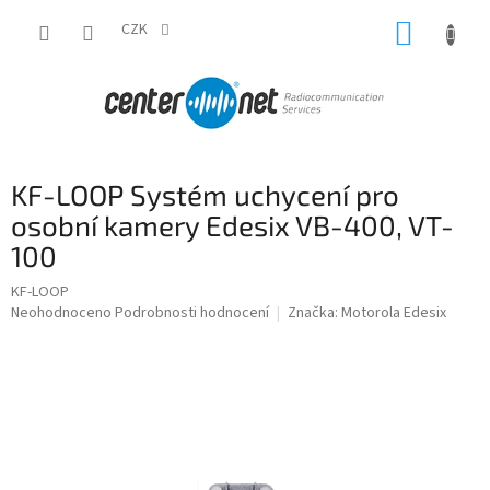
Přejít
NÁKUP
na
CZK
obsah
KOŠÍK
KF-LOOP Systém uchycení pro
osobní kamery Edesix VB-400, VT-
100
KF-LOOP
Průměrné
Neohodnoceno
Podrobnosti hodnocení
Značka:
Motorola Edesix
hodnocení
produktu
je
0,0
z
5
hvězdiček.