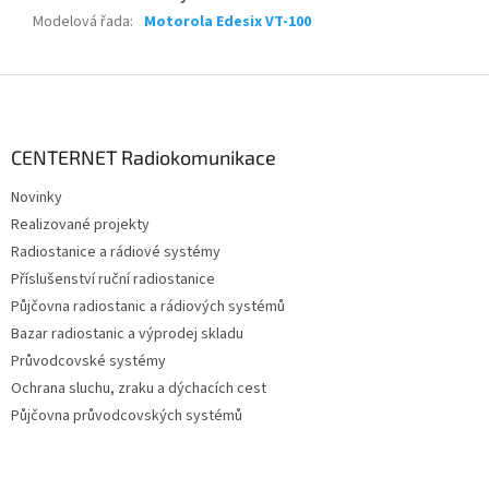
Modelová řada
:
Motorola Edesix VT-100
Z
á
p
a
CENTERNET Radiokomunikace
t
Novinky
í
Realizované projekty
Radiostanice a rádiové systémy
Příslušenství ruční radiostanice
Půjčovna radiostanic a rádiových systémů
Bazar radiostanic a výprodej skladu
Průvodcovské systémy
Ochrana sluchu, zraku a dýchacích cest
Půjčovna průvodcovských systémů