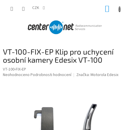
Přejít
NÁKUP
na
CZK
obsah
KOŠÍK
VT-100-FIX-EP Klip pro uchycení
osobní kamery Edesix VT-100
VT-100-FIX-EP
Průměrné
Neohodnoceno
Podrobnosti hodnocení
Značka:
Motorola Edesix
hodnocení
produktu
je
0,0
z
5
hvězdiček.