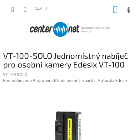
Přejít
NÁKUP
na
CZK
obsah
KOŠÍK
VT-100-SOLO Jednomístný nabíječ
pro osobní kamery Edesix VT-100
VT-100-SOLO
Průměrné
Neohodnoceno
Podrobnosti hodnocení
Značka:
Motorola Edesix
hodnocení
produktu
je
0,0
z
5
hvězdiček.