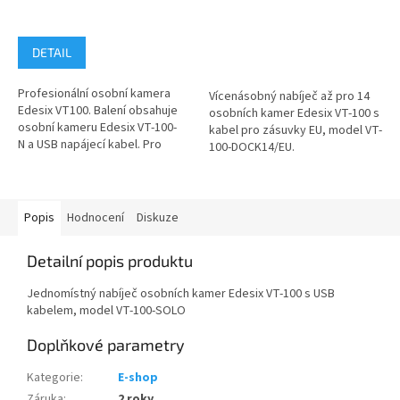
DETAIL
Profesionální osobní kamera
Vícenásobný nabíječ až pro 14
Edesix VT100. Balení obsahuje
osobních kamer Edesix VT-100 s
osobní kameru Edesix VT-100-
kabel pro zásuvky EU, model VT-
N a USB napájecí kabel. Pro
100-DOCK14/EU.
správu pořízeného...
Popis
Hodnocení
Diskuze
Detailní popis produktu
Jednomístný nabíječ osobních kamer Edesix VT-100 s USB
kabelem, model VT-100-SOLO
Doplňkové parametry
Kategorie
:
E-shop
Záruka
:
2 roky