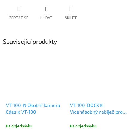
ZEPTAT SE
HLÍDAT
SDÍLET
Související produkty
VT-100-N Osobní kamera
VT-100-DOCK14
Edesix VT-100
Vícenásobný nabíječ pro
osobní kamery Edesix VT-
100, 14 pozic
Na objednávku
Na objednávku