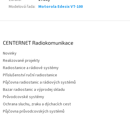
Modelová řada
:
Motorola Edesix VT-100
Z
á
p
a
CENTERNET Radiokomunikace
t
Novinky
í
Realizované projekty
Radiostanice a rádiové systémy
Příslušenství ruční radiostanice
Půjčovna radiostanic a rádiových systémů
Bazar radiostanic a výprodej skladu
Průvodcovské systémy
Ochrana sluchu, zraku a dýchacích cest
Půjčovna průvodcovských systémů