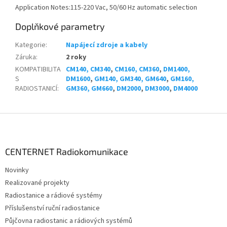
Application Notes:
115-220 Vac, 50/60 Hz automatic selection
Doplňkové parametry
Kategorie
:
Napájecí zdroje a kabely
Záruka
:
2 roky
KOMPATIBILITA
CM140, CM340
,
CM160, CM360
,
DM1400,
S
DM1600
,
GM140, GM340, GM640
,
GM160,
RADIOSTANICÍ
:
GM360, GM660
,
DM2000
,
DM3000
,
DM4000
Z
á
p
a
CENTERNET Radiokomunikace
t
Novinky
í
Realizované projekty
Radiostanice a rádiové systémy
Příslušenství ruční radiostanice
Půjčovna radiostanic a rádiových systémů