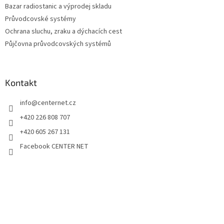
Bazar radiostanic a výprodej skladu
Průvodcovské systémy
Ochrana sluchu, zraku a dýchacích cest
Půjčovna průvodcovských systémů
Kontakt
info
@
centernet.cz
+420 226 808 707
+420 605 267 131
Facebook CENTER NET