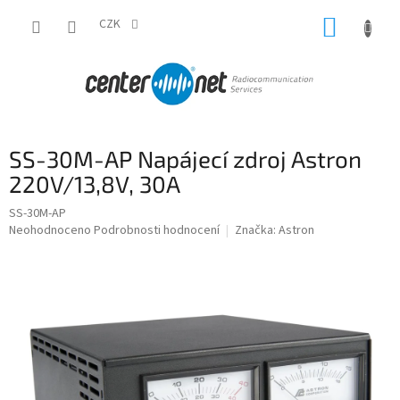
Přejít
NÁKUP
na
CZK
obsah
KOŠÍK
SS-30M-AP Napájecí zdroj Astron
220V/13,8V, 30A
SS-30M-AP
Průměrné
Neohodnoceno
Podrobnosti hodnocení
Značka:
Astron
hodnocení
produktu
je
0,0
z
5
hvězdiček.