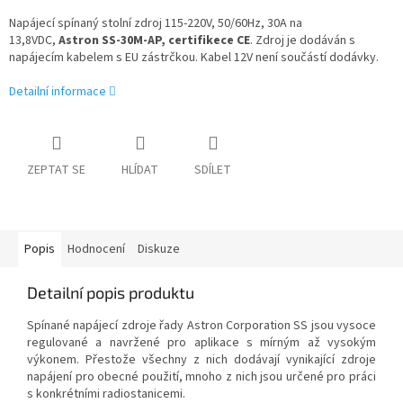
Napájecí spínaný stolní zdroj 115-220V, 50/60Hz, 30A na
13,8VDC,
Astron SS-30M-AP, certifikece CE
. Zdroj je dodáván s
napájecím kabelem s EU zástrčkou. Kabel 12V není součástí dodávky.
Detailní informace
ZEPTAT SE
HLÍDAT
SDÍLET
Popis
Hodnocení
Diskuze
Detailní popis produktu
Spínané napájecí zdroje řady Astron Corporation SS jsou vysoce
regulované a navržené pro aplikace s mírným až vysokým
výkonem. Přestože všechny z nich dodávají vynikající zdroje
napájení pro obecné použití, mnoho z nich jsou určené pro práci
s konkrétními radiostanicemi.