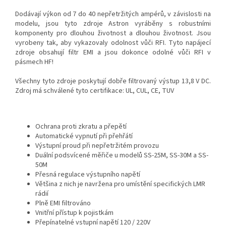
Dodávají výkon od 7 do 40 nepřetržitých ampérů, v závislosti na
modelu, jsou tyto zdroje Astron vyráběny s robustními
komponenty pro dlouhou životnost a dlouhou životnost. Jsou
vyrobeny tak, aby vykazovaly odolnost vůči RFI. Tyto napájecí
zdroje obsahují filtr EMI a jsou dokonce odolné vůči RFI v
pásmech HF!
Všechny tyto zdroje poskytují dobře filtrovaný výstup 13,8 V DC.
Zdroj má schválené tyto certifikace: UL, CUL, CE, TUV
Ochrana proti zkratu a přepětí
Automatické vypnutí při přehřátí
Výstupní proud při nepřetržitém provozu
Duální podsvícené měřiče u modelů SS-25M, SS-30M a SS-
50M
Přesná regulace výstupního napětí
Většina z nich je navržena pro umístění specifických LMR
rádií
Plně EMI filtrováno
Vnitřní přístup k pojistkám
Přepínatelné vstupní napětí 120 / 220V