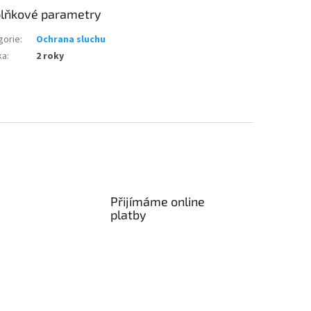
lňkové parametry
gorie
:
Ochrana sluchu
ka
:
2 roky
Přijímáme online
platby