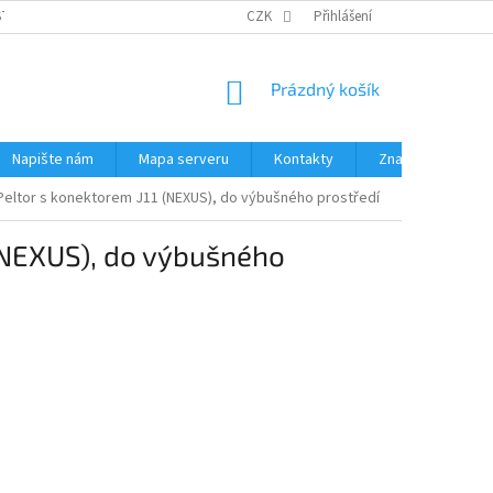
STÉMY
PŘÍSLUŠENSTVÍ RUČNÍ RADIOSTANICE
CZK
Přihlášení
PŮJČOVNA RADIOSTANI
NÁKUPNÍ
Prázdný košík
KOŠÍK
Napište nám
Mapa serveru
Kontakty
Značky
 Peltor s konektorem J11 (NEXUS), do výbušného prostředí
(NEXUS), do výbušného