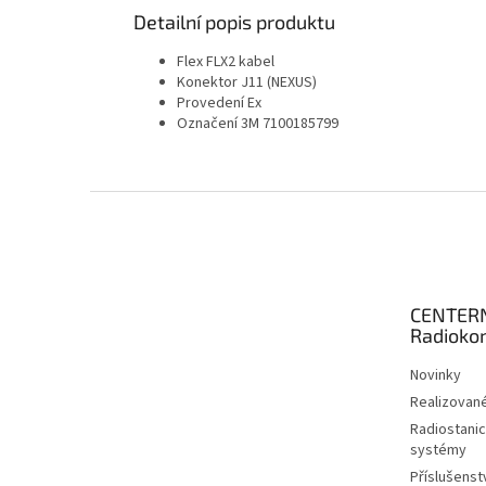
Detailní popis produktu
Flex FLX2 kabel
Konektor J11 (NEXUS)
Provedení Ex
Označení 3M 7100185799
Z
á
p
a
t
CENTER
í
Radioko
Novinky
Realizované
Radiostanic
systémy
Příslušenstv