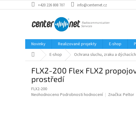
Přejít
+420 226 808 707
info@centernet.cz
na
obsah
Novinky
Realizované projekty
E-shop
P
Domů
E-shop
Ochrana sluchu, zraku a dýchacích
FLX2-200 Flex FLX2 propojov
prostředí
FLX2-200
Průměrné
Neohodnoceno
Podrobnosti hodnocení
Značka:
Peltor
hodnocení
produktu
je
0,0
z
5
hvězdiček.