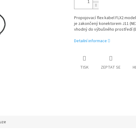
Propojovací flex kabel FLX2 mode
je zakončený konektorem J11 (NEXU
vhodný do výbušného prostředí (Ex
Detailní informace
TISK
ZEPTAT SE
H
uze