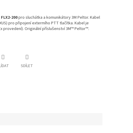
l
FLX2-200
pro sluchátka a komunikátory 3M Peltor. Kabel
S) pro připojení extermího PTT tlačítka. Kabel je
 provedení). Originální příslušenství 3M™ Peltor™.
LÍDAT
SDÍLET