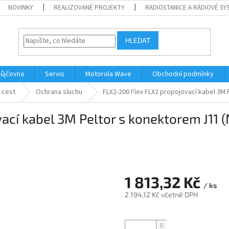
NOVINKY
REALIZOVANÉ PROJEKTY
RADIOSTANICE A RÁDIOVÉ SY
HLEDAT
ůjčovna
Servis
Motorola Wave
Obchodní podmínky
 cest
Ochrana sluchu
FLX2-200 Flex FLX2 propojovací kabel 3M
ací kabel 3M Peltor s konektorem J11 
1 813,32 Kč
/ ks
2 194,12 Kč včetně DPH
Měrná
cena: