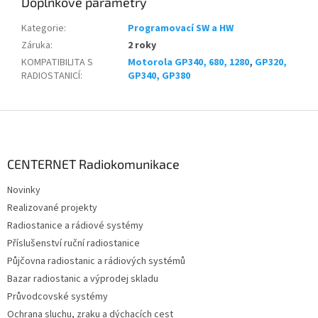
Doplňkové parametry
Kategorie
:
Programovací SW a HW
Záruka
:
2 roky
KOMPATIBILITA S
Motorola GP340, 680, 1280
,
GP320,
RADIOSTANICÍ
:
GP340, GP380
Z
á
p
a
CENTERNET Radiokomunikace
t
Novinky
í
Realizované projekty
Radiostanice a rádiové systémy
Příslušenství ruční radiostanice
Půjčovna radiostanic a rádiových systémů
Bazar radiostanic a výprodej skladu
Průvodcovské systémy
Ochrana sluchu, zraku a dýchacích cest