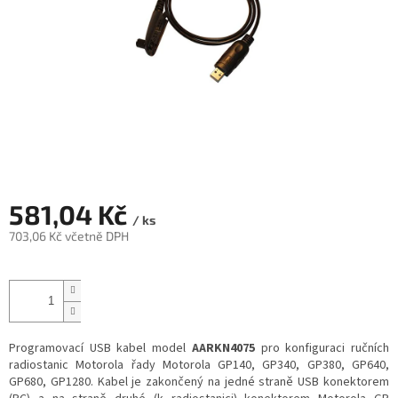
581,04 Kč
/ ks
703,06 Kč včetně DPH
Měrná
cena:
Programovací USB kabel model
AARKN4075
pro konfiguraci ručních
radiostanic Motorola řady Motorola GP140, GP340, GP380, GP640,
GP680, GP1280. Kabel je zakončený na jedné straně USB konektorem