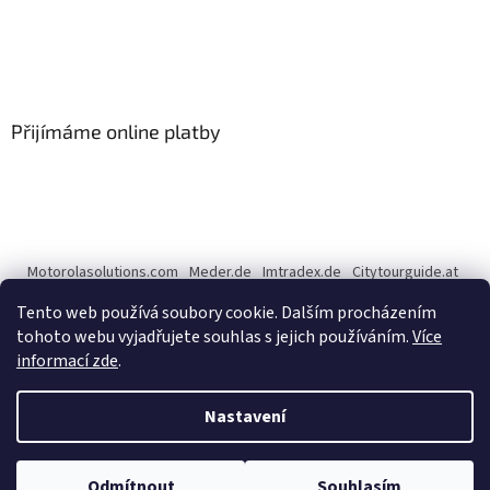
Přijímáme online platby
Motorolasolutions.com
Meder.de
Imtradex.de
Citytourguide.at
Peltor.com
Tento web používá soubory cookie. Dalším procházením
tohoto webu vyjadřujete souhlas s jejich používáním.
Více
informací zde
.
Vytvořil Shoptet
Nastavení
Copyright 2026
CENTERNET.cz
. Všechna práva vyhrazena.
Upravit
Odmítnout
Souhlasím
nastavení cookies