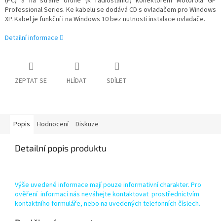
(PC) a na straně druhé (k radiostanici) konektorem Motorola GP
Professional Series. Ke kabelu se dodává CD s ovladačem pro Windows
XP. Kabel je funkční i na Windows 10 bez nutnosti instalace ovladače.
Detailní informace
ZEPTAT SE
HLÍDAT
SDÍLET
Popis
Hodnocení
Diskuze
Detailní popis produktu
Výše uvedené informace mají pouze informativní charakter. Pro
ověření informací nás neváhejte kontaktovat prostřednictvím
kontaktního formuláře, nebo na uvedených telefonních číslech.