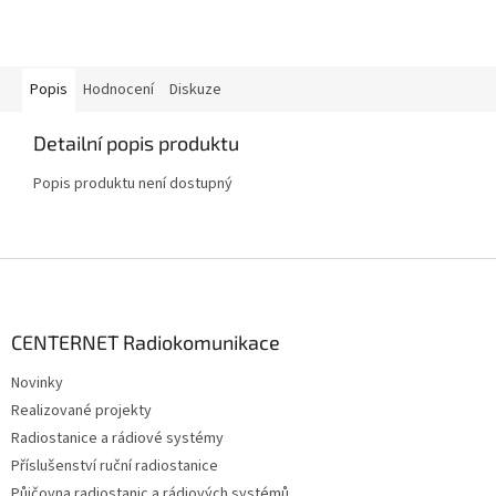
Popis
Hodnocení
Diskuze
Detailní popis produktu
Popis produktu není dostupný
Z
á
p
a
CENTERNET Radiokomunikace
t
Novinky
í
Realizované projekty
Radiostanice a rádiové systémy
Příslušenství ruční radiostanice
Půjčovna radiostanic a rádiových systémů