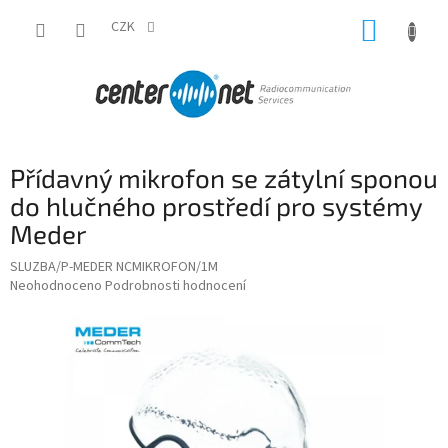
Přejít
NÁKUP
na
CZK
obsah
KOŠÍK
Přídavný mikrofon se zátylní sponou
do hlučného prostředí pro systémy
Meder
SLUZBA/P-MEDER NCMIKROFON/1M
Průměrné
Neohodnoceno
Podrobnosti hodnocení
hodnocení
produktu
je
0,0
z
5
hvězdiček.