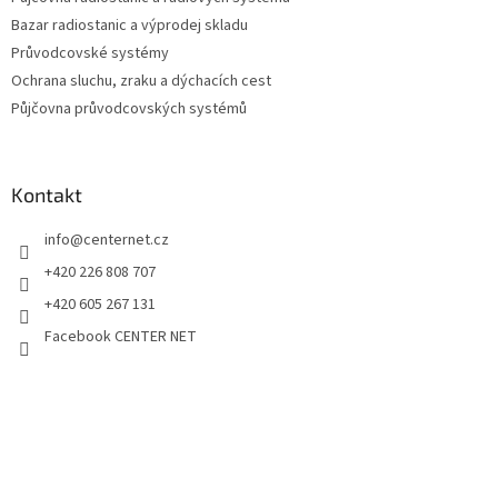
Bazar radiostanic a výprodej skladu
Průvodcovské systémy
Ochrana sluchu, zraku a dýchacích cest
Půjčovna průvodcovských systémů
Kontakt
info
@
centernet.cz
+420 226 808 707
+420 605 267 131
Facebook CENTER NET