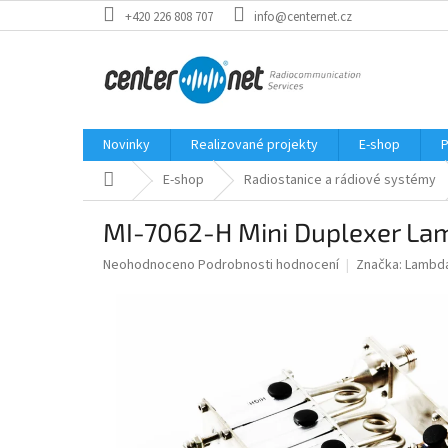
Přejít
+420 226 808 707
info@centernet.cz
na
obsah
Novinky
Realizované projekty
E-shop
P
Domů
E-shop
Radiostanice a rádiové systémy
MI-7062-H Mini Duplexer Lam
Průměrné
Neohodnoceno
Podrobnosti hodnocení
Značka:
Lambda
hodnocení
produktu
je
0,0
z
5
hvězdiček.