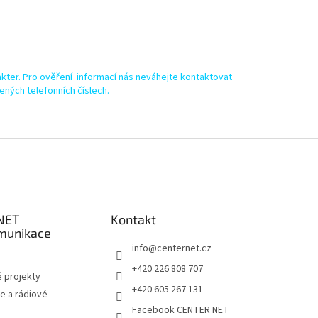
kter. Pro ověření informací nás neváhejte kontaktovat
ených telefonních číslech.
NET
Kontakt
munikace
info
@
centernet.cz
+420 226 808 707
 projekty
+420 605 267 131
e a rádiové
Facebook CENTER NET