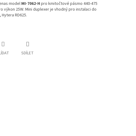
tenas model
MI-7062-H
pro kmitočtové pásmo 440-475
ro výkon 25W. Mini duplexer je vhodný pro instalaci do
 Hytera RD625.
LÍDAT
SDÍLET