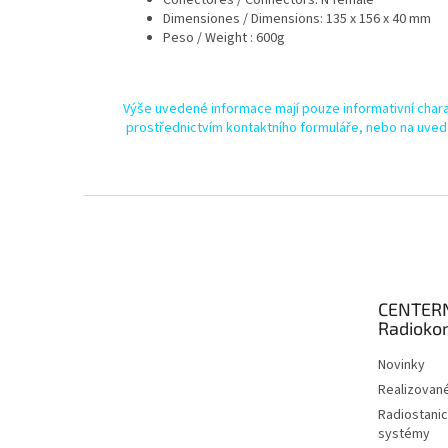
Dimensiones / Dimensions: 135 x 156 x 40 mm
Peso / Weight : 600g
Výše uvedené informace mají pouze informativní chara
prostřednictvím kontaktního formuláře, nebo na uved
Z
á
p
a
t
CENTER
í
Radioko
Novinky
Realizované
Radiostanic
systémy