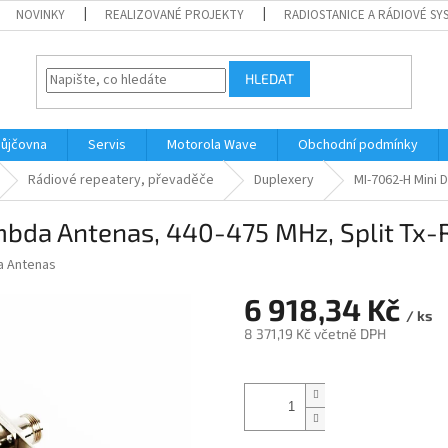
NOVINKY
REALIZOVANÉ PROJEKTY
RADIOSTANICE A RÁDIOVÉ SY
HLEDAT
ůjčovna
Servis
Motorola Wave
Obchodní podmínky
Rádiové repeatery, převaděče
Duplexery
MI-7062-H Mini 
bda Antenas, 440-475 MHz, Split Tx-
 Antenas
6 918,34 Kč
/ ks
8 371,19 Kč včetně DPH
Měrná
cena: