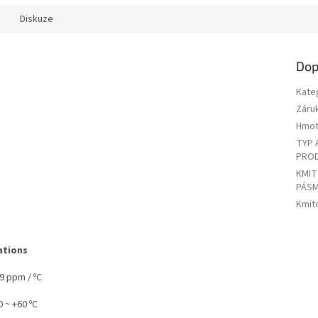
Diskuze
Dop
Kate
Záru
Hmot
TYP 
PRO
KMI
PÁS
Kmit
ations
 9 ppm / ºC
 ~ +60 ºC