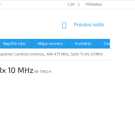
STÉMY
PŘÍSLUŠENSTVÍ RUČNÍ RADIOSTANICE
CZK
Přihlášení
PŮJČOVNA RADIOSTANI
NÁKUPNÍ
Prázdný košík
KOŠÍK
Napište nám
Mapa serveru
Kontakty
Značky
Duplexer Lambda Antenas, 440-475 MHz, Split Tx-Rx 10 MHz
Rx 10 MHz
MI-7062-H