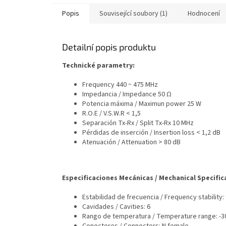
Popis
Související soubory (1)
Hodnocení
Detailní popis produktu
Technické parametry:
Frequency 440 ~ 475 MHz
Impedancia / Impedance 50 Ω
Potencia máxima / Maximun power 25 W
R.O.E / V.S.W.R < 1,5
Separación Tx-Rx / Split Tx-Rx 10 MHz
Pérdidas de inserción / Insertion loss < 1,2 dB
Atenuación / Attenuation > 80 dB
Especificaciones Mecánicas / Mechanical Specific
Estabilidad de frecuencia / Frequency stability:
Cavidades / Cavities: 6
Rango de temperatura / Temperature range: -30
Conectores / Connectors: N female