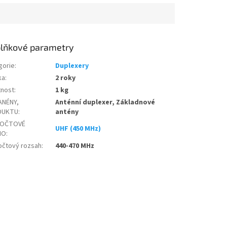
lňkové parametry
gorie
:
Duplexery
ka
:
2 roky
nost
:
1 kg
ANÉNY,
Anténní duplexer, Základnové
DUKTU
:
antény
TOČTOVÉ
UHF (450 MHz)
MO
:
očtový rozsah
:
440-470 MHz