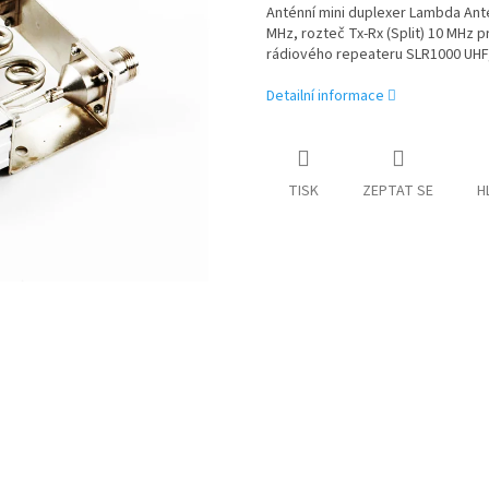
Anténní mini duplexer Lambda An
MHz, rozteč Tx-Rx (Split) 10 MHz p
rádiového repeateru SLR1000 UHF,
Detailní informace
TISK
ZEPTAT SE
H