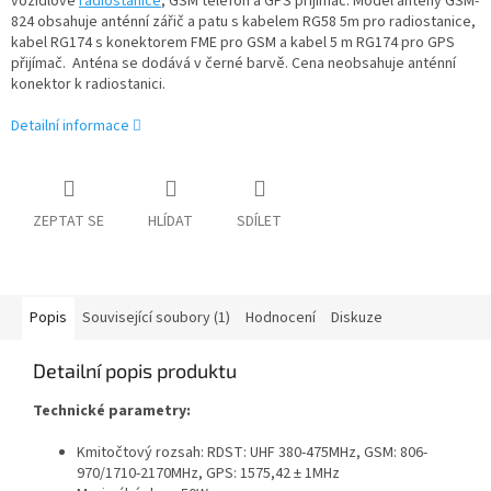
vozidlové
radiostanice
, GSM telefon a GPS přijímač. Model antény GSM-
824 obsahuje anténní zářič a patu s kabelem RG58 5m pro radiostanice,
kabel RG174 s konektorem FME pro GSM a kabel 5 m RG174 pro GPS
přijímač. Anténa se dodává v černé barvě. Cena neobsahuje anténní
konektor k radiostanici.
Detailní informace
ZEPTAT SE
HLÍDAT
SDÍLET
Popis
Související soubory (1)
Hodnocení
Diskuze
Detailní popis produktu
Technické parametry:
Kmitočtový rozsah: RDST: UHF 380-475MHz, GSM: 806-
970/1710-2170MHz, GPS: 1575,42 ± 1MHz