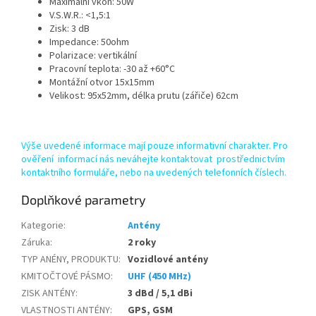
Maximální vkon: 50W
V.S.W.R.: <1,5:1
Zisk: 3 dB
Impedance: 50ohm
Polarizace: vertikální
Pracovní teplota: -30 až +60°C
Montážní otvor 15x15mm
Velikost: 95x52mm, délka prutu (zářiče) 62cm
Výše uvedené informace mají pouze informativní charakter. Pro
ověření informací nás neváhejte kontaktovat prostřednictvím
kontaktního formuláře, nebo na uvedených telefonních číslech.
Doplňkové parametry
Kategorie
:
Antény
Záruka
:
2 roky
TYP ANÉNY, PRODUKTU
:
Vozidlové antény
KMITOČTOVÉ PÁSMO
:
UHF (450 MHz)
ZISK ANTÉNY
:
3 dBd / 5,1 dBi
VLASTNOSTI ANTÉNY
:
GPS, GSM