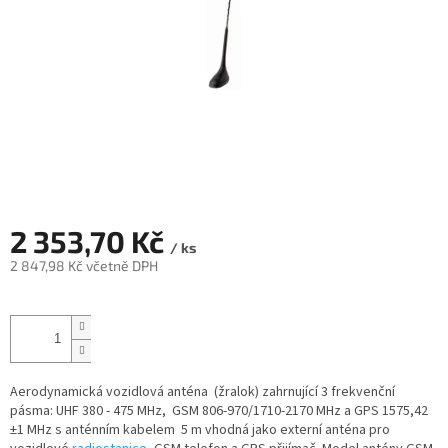
2 353,70 Kč
/ ks
2 847,98 Kč včetně DPH
Měrná
cena:
Aerodynamická vozidlová anténa (žralok) zahrnující 3 frekvenční
pásma: UHF 380 - 475 MHz, GSM 806-970/1710-2170 MHz a GPS 1575,42
±1 MHz s anténním kabelem 5 m vhodná jako externí anténa pro