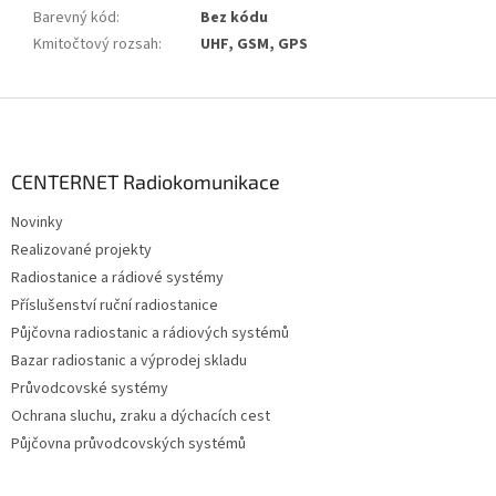
Barevný kód
:
Bez kódu
Kmitočtový rozsah
:
UHF, GSM, GPS
Z
á
p
a
CENTERNET Radiokomunikace
t
Novinky
í
Realizované projekty
Radiostanice a rádiové systémy
Příslušenství ruční radiostanice
Půjčovna radiostanic a rádiových systémů
Bazar radiostanic a výprodej skladu
Průvodcovské systémy
Ochrana sluchu, zraku a dýchacích cest
Půjčovna průvodcovských systémů