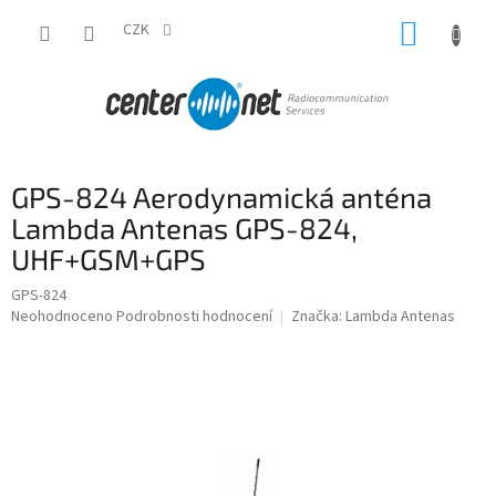
Přejít
NÁKUP
na
CZK
obsah
KOŠÍK
GPS-824 Aerodynamická anténa
Lambda Antenas GPS-824,
UHF+GSM+GPS
GPS-824
Průměrné
Neohodnoceno
Podrobnosti hodnocení
Značka:
Lambda Antenas
hodnocení
produktu
je
0,0
z
5
hvězdiček.