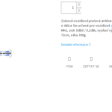
Zisková vozidlová prutová anténa
o délce 5m určené pro vozidlové
MHz, zisk 3dBd / 5,1dBi, vysílací
72cm, váha 300g.
Detailní informace
TISK
ZEPTAT SE
H