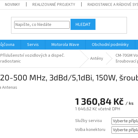
NOVINKY
REALIZOVANÉ PROJEKTY
RADIOSTANICE A RÁDIOVÉ SY
HLEDAT
ůjčovna
Servis
Motorola Wave
Obchodní podmínky
Příslušenství vozidlových a dispeč.
CM-70GM Voz
Antény
radiostanic
šroubovací 
20-500 MHz, 3dBd/5,1dBi, 150W, šrou
 Antenas
1 360,84 Kč
/ ks
1 646,62 Kč
včetně DPH
Měrná
Služby servisu
cena:
Volba konektoru