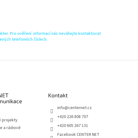
kter. Pro ověření informací nás neváhejte kontaktovat
ených telefonních číslech.
NET
Kontakt
munikace
info
@
centernet.cz
+420 226 808 707
 projekty
+420 605 267 131
e a rádiové
Facebook CENTER NET