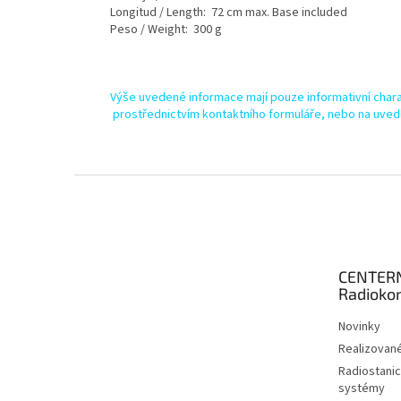
Longitud / Length: 72 cm max. Base included
Peso / Weight: 300 g
Výše uvedené informace mají pouze informativní chara
prostřednictvím kontaktního formuláře, nebo na uved
Z
á
p
a
t
CENTER
í
Radioko
Novinky
Realizované
Radiostanic
systémy