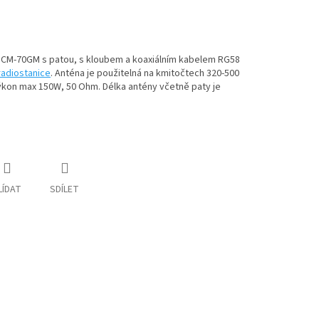
 CM-70GM s patou, s kloubem a koaxiálním kabelem RG58
radiostanice
. Anténa je použitelná na kmitočtech 320-500
 výkon max 150W, 50 Ohm. D
élka antény včetně paty je
LÍDAT
SDÍLET