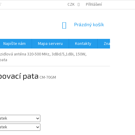
STÉMY
PŘÍSLUŠENSTVÍ RUČNÍ RADIOSTANICE
CZK
Přihlášení
PŮJČOVNA RADIOSTANI
NÁKUPNÍ
Prázdný košík
KOŠÍK
Napište nám
Mapa serveru
Kontakty
Značky
idlová anténa 320-500 MHz, 3dBd/5,1dBi, 150W,
pata
bovací pata
CM-70GM