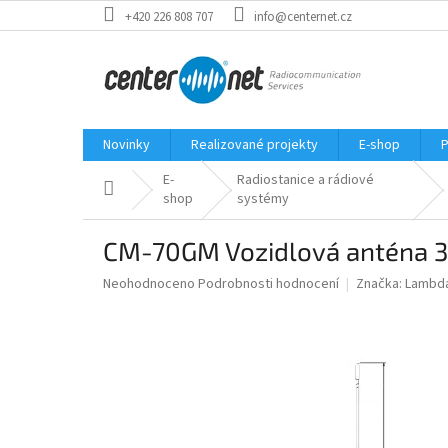
Přejít
+420 226 808 707
info@centernet.cz
na
obsah
Novinky
Realizované projekty
E-shop
P
E-
Radiostanice a rádiové
Domů
shop
systémy
CM-70GM Vozidlová anténa 3
Průměrné
Neohodnoceno
Podrobnosti hodnocení
Značka:
Lambda
hodnocení
produktu
je
0,0
z
5
hvězdiček.