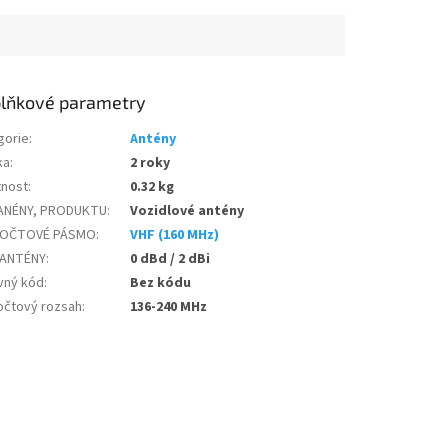
lňkové parametry
gorie
:
Antény
ka
:
2 roky
nost
:
0.32 kg
ANÉNY, PRODUKTU
:
Vozidlové antény
TOČTOVÉ PÁSMO
:
VHF (160 MHz)
 ANTÉNY
:
0 dBd / 2 dBi
vný kód
:
Bez kódu
očtový rozsah
:
136-240 MHz