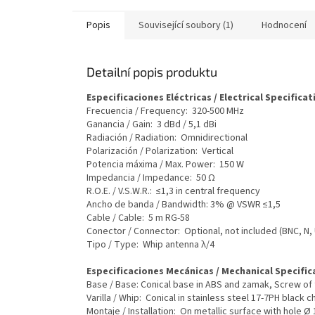
Popis
Související soubory (1)
Hodnocení
Detailní popis produktu
Especificaciones Eléctricas / Electrical Specificat
Frecuencia / Frequency: 320-500 MHz
Ganancia / Gain: 3 dBd / 5,1 dBi
Radiación / Radiation: Omnidirectional
Polarización / Polarization: Vertical
Potencia máxima / Max. Power: 150 W
Impedancia / Impedance: 50 Ω
R.O.E. / V.S.W.R.: ≤1,3 in central frequency
Ancho de banda / Bandwidth: 3% @ VSWR ≤1,5
Cable / Cable: 5 m RG-58
Conector / Connector: Optional, not included (BNC, N,
Tipo / Type: Whip antenna λ/4
Especificaciones Mecánicas / Mechanical Specific
Base / Base: Conical base in ABS and zamak, Screw of
Varilla / Whip: Conical in stainless steel 17-7PH black
Montaje / Installation: On metallic surface with hole 