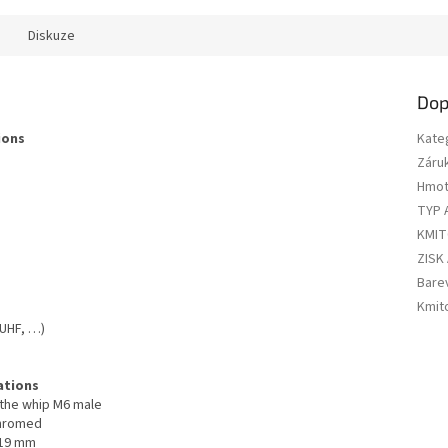
Diskuze
Dop
ions
Kate
Záru
Hmot
TYP 
KMI
ZISK
Bare
Kmit
 UHF, …)
ations
 the whip M6 male
 chromed
Ø 19 mm