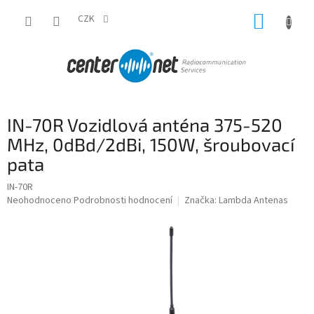
Přejít
NÁKUP
na
CZK
obsah
KOŠÍK
IN-70R Vozidlová anténa 375-520
MHz, 0dBd/2dBi, 150W, šroubovací
pata
IN-70R
Průměrné
Neohodnoceno
Podrobnosti hodnocení
Značka:
Lambda Antenas
hodnocení
produktu
je
0,0
z
5
hvězdiček.