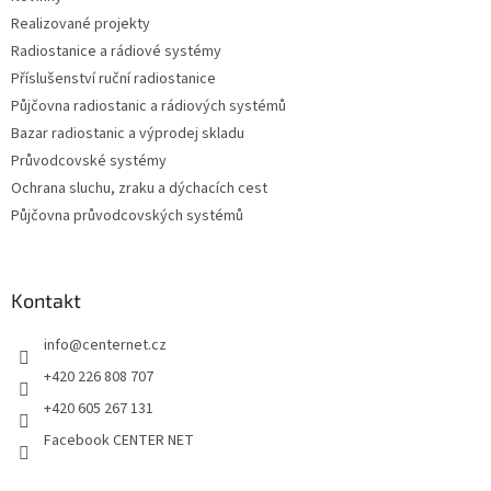
í
Realizované projekty
Radiostanice a rádiové systémy
Příslušenství ruční radiostanice
Půjčovna radiostanic a rádiových systémů
Bazar radiostanic a výprodej skladu
Průvodcovské systémy
Ochrana sluchu, zraku a dýchacích cest
Půjčovna průvodcovských systémů
Kontakt
info
@
centernet.cz
+420 226 808 707
+420 605 267 131
Facebook CENTER NET