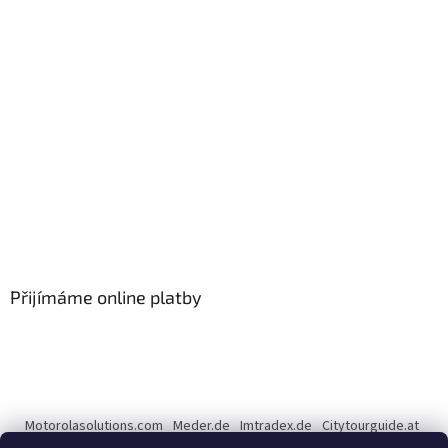
Přijímáme online platby
Motorolasolutions.com
Meder.de
Imtradex.de
Citytourguide.at
Peltor.com