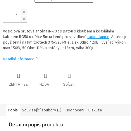
Vozidlová prutová anténa IN-70R s patou s kloubem a koaxiálním
kabelem RG58 o délce 5m určené pro vozidlové
radiostanice
. Anténa je
použitelná na kmitočtech 375-520 MHz, zisk 0dBd / 2dBi, vysílací výkon
max 150W, 50 Ohm. D
élka antény je 18cm, váha 300g.
Detailní informace
ZEPTAT SE
HLÍDAT
SDÍLET
Popis
Související soubory (1)
Hodnocení
Diskuze
Detailní popis produktu