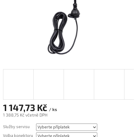
1 147,73 Kč
/ ks
1 388,75 Kč
včetně DPH
Měrná
Služby servisu
cena:
Volba konektoru