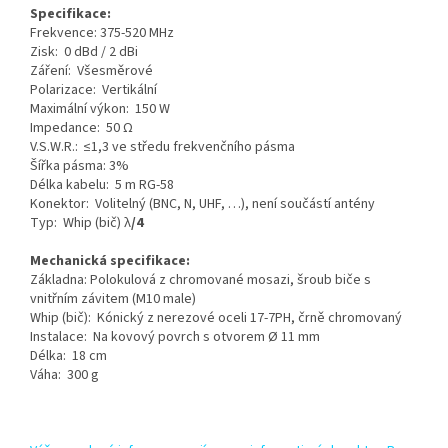
Specifikace:
Frekvence: 375-520 MHz
Zisk: 0 dBd / 2 dBi
Záření: Všesměrové
Polarizace: Vertikální
Maximální výkon: 150 W
Impedance: 50 Ω
V.S.W.R.: ≤1,3 ve středu frekvenčního pásma
Šířka pásma: 3%
Délka kabelu: 5 m RG-58
Konektor: Volitelný (BNC, N, UHF, …), není součástí antény
Typ: Whip (bič) λ
/4
Mechanická specifikace:
Základna: Polokulová z chromované mosazi, šroub biče s
vnitřním závitem (M10 male)
Whip (bič): Kónický z nerezové oceli 17-7PH, črně chromovaný
Instalace: Na kovový povrch s otvorem Ø 11 mm
Délka: 18 cm
Váha: 300 g