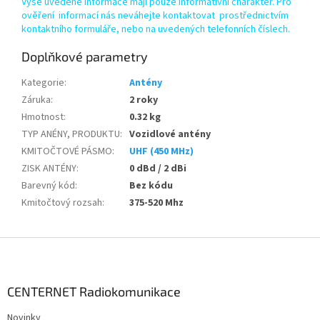
Výše uvedené informace mají pouze informativní charakter. Pro
ověření informací nás neváhejte kontaktovat prostřednictvím
kontaktního formuláře, nebo na uvedených telefonních číslech.
Doplňkové parametry
Kategorie
:
Antény
Záruka
:
2 roky
Hmotnost
:
0.32 kg
TYP ANÉNY, PRODUKTU
:
Vozidlové antény
KMITOČTOVÉ PÁSMO
:
UHF (450 MHz)
ZISK ANTÉNY
:
0 dBd / 2 dBi
Barevný kód
:
Bez kódu
Kmitočtový rozsah
:
375-520 Mhz
Z
á
p
a
CENTERNET Radiokomunikace
t
Novinky