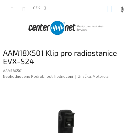
Přejít
NÁKUP
na
CZK
obsah
KOŠÍK
AAM18X501 Klip pro radiostanice
EVX-S24
AAM18X501
Průměrné
Neohodnoceno
Podrobnosti hodnocení
Značka:
Motorola
hodnocení
produktu
je
0,0
z
5
hvězdiček.