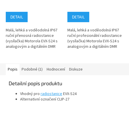
DETAIL
DETAIL
Malá, lehká a voděodolná IP67
Malá, lehká a voděodolná IP67
ruční přenosná radiostanice
ruční profesionální radiostanice
(vysílačka) Motorola EVX-S24 s
(vysílačka) Motorola EVX-S24 s
analogovým a digitálním DMR
analogovým a digitálním DMR
režimem - model...
režimem - model...
Popis
Podobné (1)
Hodnocení
Diskuze
Detailní popis produktu
Vhodný pro
radiostanice
EVX-S24
Alternativní označení CLIP-27