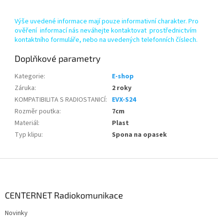
Výše uvedené informace mají pouze informativní charakter. Pro
ověření informací nás neváhejte kontaktovat prostřednictvím
kontaktního formuláře, nebo na uvedených telefonních číslech.
Doplňkové parametry
Kategorie
:
E-shop
Záruka
:
2 roky
KOMPATIBILITA S RADIOSTANICÍ
:
EVX-S24
Rozměr poutka
:
7cm
Materiál
:
Plast
Typ klipu
:
Spona na opasek
Z
á
p
a
CENTERNET Radiokomunikace
t
Novinky
í