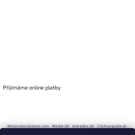
Přijímáme online platby
Motorolasolutions.com
Meder.de
Imtradex.de
Citytourguide.at
Peltor.com