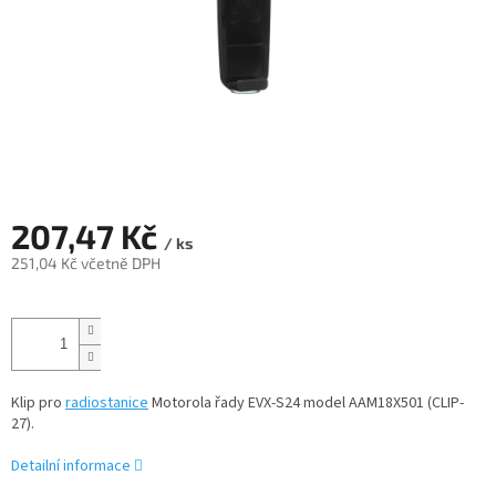
207,47 Kč
/ ks
251,04 Kč včetně DPH
Měrná
cena:
Klip pro
radiostanice
Motorola řady EVX-S24 model
AAM18X501
(CLIP-
27).
Detailní informace