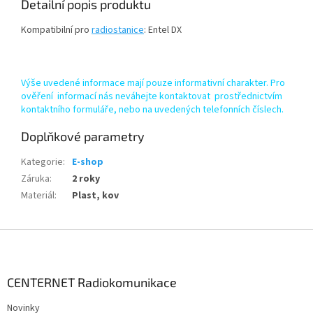
Detailní popis produktu
Kompatibilní pro
radiostanice
: Entel DX
Výše uvedené informace mají pouze informativní charakter. Pro
ověření informací nás neváhejte kontaktovat prostřednictvím
kontaktního formuláře, nebo na uvedených telefonních číslech.
Doplňkové parametry
Kategorie
:
E-shop
Záruka
:
2 roky
Materiál
:
Plast, kov
Z
á
p
a
CENTERNET Radiokomunikace
t
Novinky
í