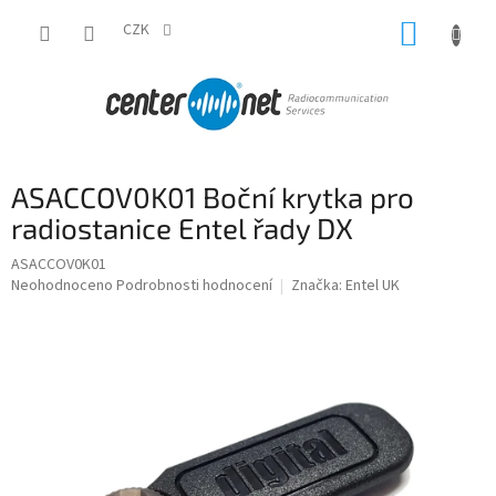
Přejít
NÁKUP
na
CZK
obsah
KOŠÍK
ASACCOV0K01 Boční krytka pro
radiostanice Entel řady DX
ASACCOV0K01
Průměrné
Neohodnoceno
Podrobnosti hodnocení
Značka:
Entel UK
hodnocení
produktu
je
0,0
z
5
hvězdiček.