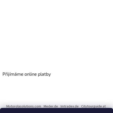
Přijímáme online platby
Motorolasolutions.com
Meder.de
Imtradex.de
Citytourguide.at
Peltor.com