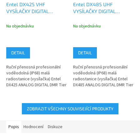
Entel DX425 VHF
Entel DX485 UHF
VYSÍLAČKY DIGITAL
VYSÍLAČKY DIGITAL
ANALOG IP68
ANALOG IP68
Na objednávku
Na objednávku
DETAIL
DETAIL
Ruční přenosná profesionální
Ruční přenosná profesionální
voděodolná (IP68) malá
voděodolná (IP68) malá
radiostanice (vysílačka) Entel
radiostanice (vysílačka) Entel
DX425 ANALOG DIGITAL DMR Tier
DX485 ANALOG DIGITAL DMR Tier
II pro pásmo VHF 136-174 MHz.
II pro pásmo UHF 400-470 MHz.
Cena...
Cena...
ZOBRAZIT VŠECHNY SOUVISEJÍCÍ PRODUKTY
Popis
Hodnocení
Diskuze