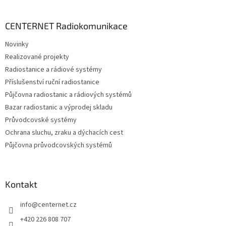
á
p
a
CENTERNET Radiokomunikace
t
Novinky
í
Realizované projekty
Radiostanice a rádiové systémy
Příslušenství ruční radiostanice
Půjčovna radiostanic a rádiových systémů
Bazar radiostanic a výprodej skladu
Průvodcovské systémy
Ochrana sluchu, zraku a dýchacích cest
Půjčovna průvodcovských systémů
Kontakt
info
@
centernet.cz
+420 226 808 707