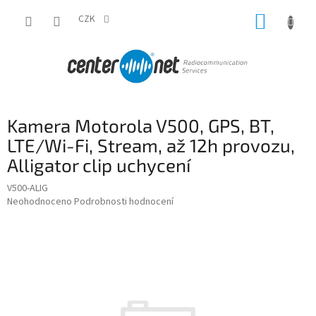
Přejít
NÁKUP
na
CZK
obsah
KOŠÍK
Kamera Motorola V500, GPS, BT,
LTE/Wi-Fi, Stream, až 12h provozu,
Alligator clip uchycení
V500-ALIG
Průměrné
Neohodnoceno
Podrobnosti hodnocení
hodnocení
produktu
je
0,0
z
5
hvězdiček.