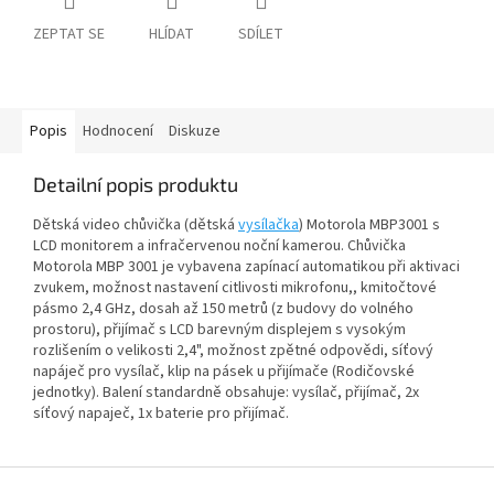
ZEPTAT SE
HLÍDAT
SDÍLET
Popis
Hodnocení
Diskuze
Detailní popis produktu
Dětská video chůvička (dětská
vysílačka
) Motorola MBP3001 s
LCD monitorem a infračervenou noční kamerou. Chůvička
Motorola MBP 3001 je vybavena zapínací automatikou při aktivaci
zvukem, možnost nastavení citlivosti mikrofonu,, kmitočtové
pásmo 2,4 GHz, dosah až 150 metrů (z budovy do volného
prostoru), přijímač s LCD barevným displejem s vysokým
rozlišením o velikosti 2,4", možnost zpětné odpovědi, síťový
napáječ pro vysílač, klip na pásek u přijímače (Rodičovské
jednotky). Balení standardně obsahuje: vysílač, přijímač, 2x
síťový napaječ, 1x baterie pro přijímač.
Z