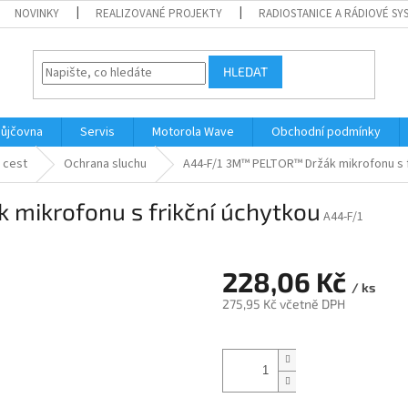
NOVINKY
REALIZOVANÉ PROJEKTY
RADIOSTANICE A RÁDIOVÉ SY
HLEDAT
ůjčovna
Servis
Motorola Wave
Obchodní podmínky
 cest
Ochrana sluchu
A44-F/1 3M™ PELTOR™ Držák mikrofonu s f
mikrofonu s frikční úchytkou
A44-F/1
228,06 Kč
/ ks
275,95 Kč včetně DPH
Měrná
cena: