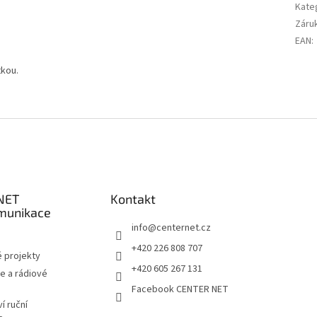
Kate
Záru
EAN
:
tkou.
NET
Kontakt
munikace
info
@
centernet.cz
+420 226 808 707
 projekty
+420 605 267 131
e a rádiové
Facebook CENTER NET
í ruční