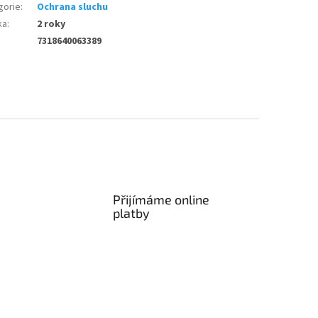
gorie
:
Ochrana sluchu
ka
:
2 roky
7318640063389
Přijímáme online
platby