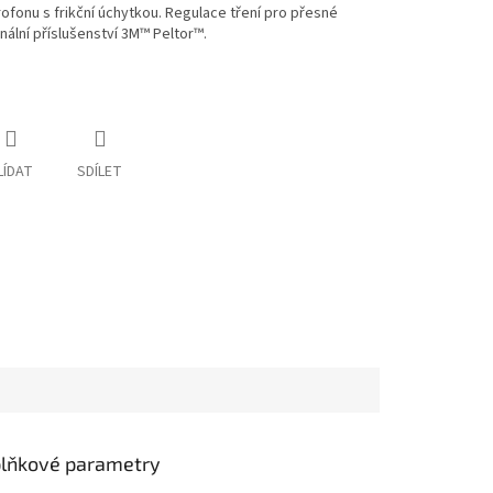
fonu s frikční úchytkou. Regulace tření pro přesné
nální příslušenství 3M™ Peltor™.
LÍDAT
SDÍLET
lňkové parametry