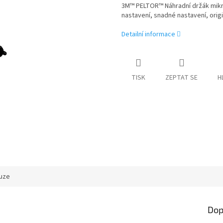
3M™ PELTOR™ Náhradní držák mikro
nastavení, snadné nastavení, origi
Detailní informace
TISK
ZEPTAT SE
H
uze
Dop