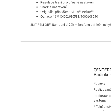
Regulace tření pro přesné nastavení
Snadné nastavení
Originální příslušenství 3M™ Peltor™
Označení 3M XH001680533/7000108550
3M™ PELTOR™ Náhradní držák mikrofonu s frikční úchy
Z
á
p
a
t
CENTER
í
Radioko
Novinky
Realizované
Radiostanic
systémy
Příslušenstv