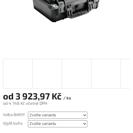
od
3 923,97 Kč
/ ks
od
4 748 Kč
včetně DPH
Měrná
Volba BARVY
cena:
Výplň kufru