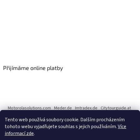
Přijímáme online platby
Motorolasolutions.com
Meder.de
Imtradex.de
Citytourguide.at
Peltor.com
Tento web používá soubory cookie. Dalším procházením
tohoto webu vyjadřujete souhlas s jejich používáním.
Více
informací zde
.