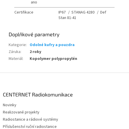
ano
Certifikace
IP67 / STANAG 4280 / Def
Stan 81-41
Doplňkové parametry
Kategorie
:
Odolné kufry a pouzdra
Záruka
:
2 roky
Materiál
:
Kopolymer polypropylén
Z
á
p
a
CENTERNET Radiokomunikace
t
Novinky
í
Realizované projekty
Radiostanice a rádiové systémy
Příslušenství ruční radiostanice