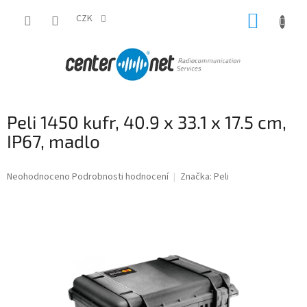
Přejít
NÁKUP
na
CZK
obsah
KOŠÍK
Peli 1450 kufr, 40.9 x 33.1 x 17.5 cm,
IP67, madlo
Průměrné
Neohodnoceno
Podrobnosti hodnocení
Značka:
Peli
hodnocení
produktu
je
0,0
z
5
hvězdiček.