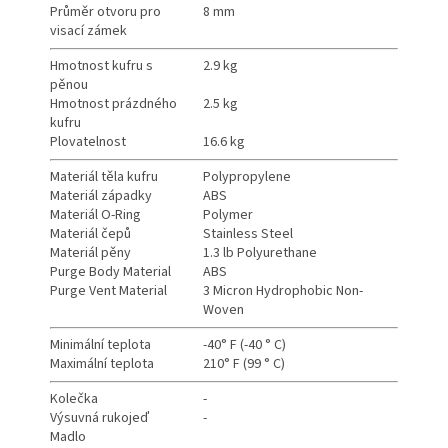
Průměr otvoru pro
8 mm
visací zámek
Hmotnost kufru s
2.9 kg
pěnou
Hmotnost prázdného
2.5 kg
kufru
Plovatelnost
16.6 kg
Materiál těla kufru
Polypropylene
Materiál západky
ABS
Materiál O-Ring
Polymer
Materiál čepů
Stainless Steel
Materiál pěny
1.3 lb Polyurethane
Purge Body Material
ABS
Purge Vent Material
3 Micron Hydrophobic Non-
Woven
Minimální teplota
-40° F (-40 ° C)
Maximální teplota
210° F (99 ° C)
Kolečka
-
Výsuvná rukojeď
-
Madlo