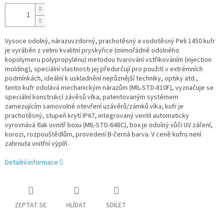
Vysoce odolný, nárazuvzdorný, prachotěsný a vodotěsný Peli 1450 kufr
je vyráběn z velmi kvalitní pryskyřice (mimořádně odolného
kopolymeru polypropylénu) metodou tvarování vstřikováním (injection
molding), speciální vlastnosti jej předurčují pro použití v extrémních
podmínkách, ideální k uskladnění nejrůznější techniky, optiky atd.,
tento kufr odolává mechanickým nárazům (MIL-STD-810F), vyznačuje se
speciální konstrukcí závěsů víka, patentovaným systémem
zamezujícím samovolné otevření uzávěrů/zámků víka, kufr je
prachotěsný, stupeň krytí IP67, integrovaný ventil automaticky
vyrovnává tlak uvnitř boxu (MIL-STD-648C), box je odolný vůči UV záření,
korozi, rozpouštědlům, provedení B-černá barva. V ceně kufru není
zahrnuta vnitřní výplň.
Detailní informace
ZEPTAT SE
HLÍDAT
SDÍLET