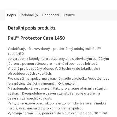
Popis
Podobné (6)
Hodnocení
Diskuze
Detailní popis produktu
Peli™ Protector Case 1450
Vodotěsný, nárazuvzdorný a prachotěsný odolný kufr Peli™
case 1450.
Je vyroben z kopolymeru polypropylenu s otevřeným buněčným
jádrem s pevnou stěnou pro maximální pevnost a lehkost.
Vhodný pro bezpečný přenos Vaší techniky do letadla, ale i
při outdoorových aktivitách.
Pro snazší manipulaci má výsuvné madlo a kolečka. Vodotěsnost
je zajištěna těsnícím výměnným O-kroužkem.
Má automatické vyrovnávání tlaku pro snadné otvírání v různých
výškách. Dvoupolohové uzávěry zajišťují snadné otevření a
uzavření za všech okolností.
Panty z nerezové oceli, sklopná ergonomicky tvarovaná měkká
madla, výsuvné madlo pro komfortní manipulaci.
Vyhovuje normě IP67, ponoření do hloubky 1m po dobu 30 minut.