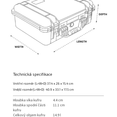
Technická
specifikace
Vnitřní rozměr (L×W×D) 37.4 x 26 x 15.4 cm
Vnější rozměr(L×W×D) 40.9 x 33.1 x 17.5 cm
Hloubka víka kufru
4.4 cm
Hloubka spodní části
11.1 cm
kufru
Celkový objem kufru
14.9 l