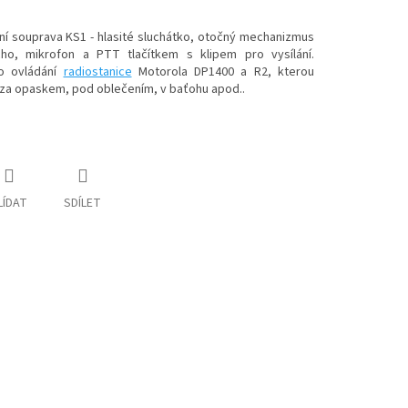
ní souprava KS1 - hlasité sluchátko, otočný mechanizmus
ho, mikrofon a PTT tlačítkem s klipem pro vysílání.
ro ovládání
radiostanice
Motorola DP1400 a R2, kterou
a opaskem, pod oblečením, v baťohu apod..
LÍDAT
SDÍLET