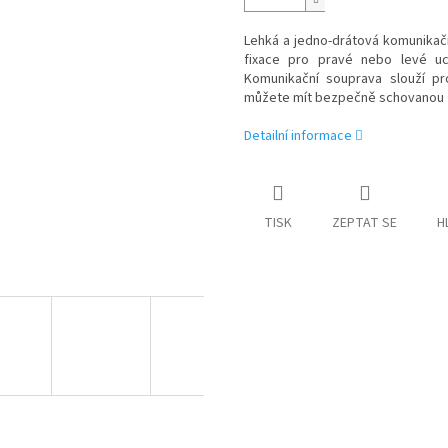
Lehká a jedno-drátová komunikač
fixace pro pravé nebo levé uc
Komunikační souprava slouží p
můžete mít bezpečně schovanou z
Detailní informace
TISK
ZEPTAT SE
H