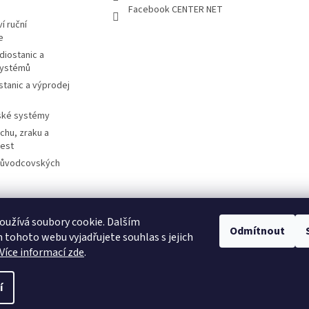
Facebook CENTER NET
í ruční
e
diostanic a
systémů
stanic a výprodej
ské systémy
chu, zraku a
cest
růvodcovských
užívá soubory cookie. Dalším
otorolasolutions.com
Meder.de
Imtradex.de
Citytourguide.at
Peltor.c
Odmítnout
tohoto webu vyjadřujete souhlas s jejich
Více informací zde
.
í
.
Upravit nastavení cookies