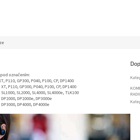
ze
Dop
 pod označením:
Kate
XT, P110, GP300, P040, P100, CP, DP1400
 XT, P110, GP300, P040, P100, CP, DP1400
KOMP
a SL1000, SL2000, SL4000, SL4000e, TLK100
RADI
la DP2000, DP2000e, DP3000e
Kate
la DP3000, DP4000, DP4000e