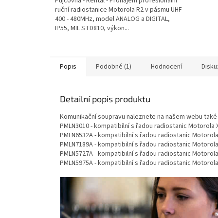
Půjčovna - Rental - Pronájem profesionální
ruční radiostanice Motorola R2 v pásmu UHF
400 - 480MHz, model ANALOG a DIGITAL,
IP55, MIL STD810, výkon...
Popis
Podobné (1)
Hodnocení
Disku
Detailní popis produktu
Komunikační soupravu naleznete na našem webu také
PMLN3010 - kompatibilní s řadou radiostanic Motorola 
PMLN6532A - kompatibilní s řadou radiostanic Motorola
PMLN7189A - kompatibilní s řadou radiostanic Motorol
PMLN5727A - kompatibilní s řadou radiostanic Motoro
PMLN5975A - kompatibilní s řadou radiostanic Motoro