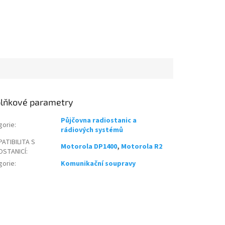
lňkové parametry
Půjčovna radiostanic a
gorie
:
rádiových systémů
ATIBILITA S
Motorola DP1400
,
Motorola R2
OSTANICÍ
:
gorie
:
Komunikační soupravy