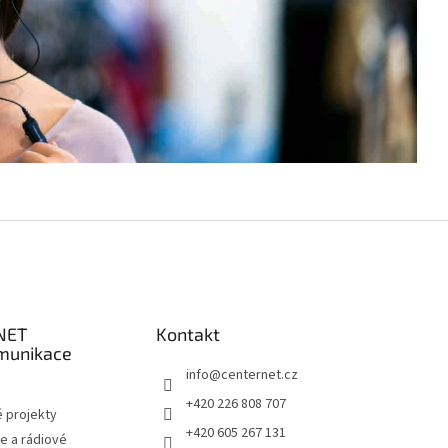
NET
Kontakt
munikace
info
@
centernet.cz
+420 226 808 707
 projekty
+420 605 267 131
e a rádiové