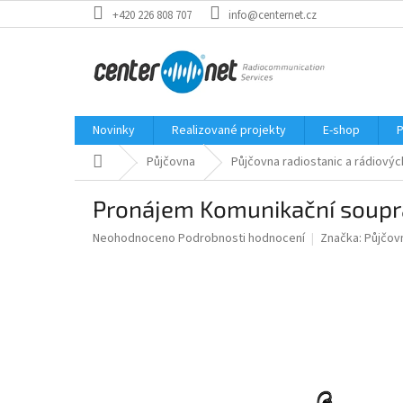
Přejít
+420 226 808 707
info@centernet.cz
na
obsah
Novinky
Realizované projekty
E-shop
P
Domů
Půjčovna
Půjčovna radiostanic a rádiový
Pronájem Komunikační soupr
Průměrné
Neohodnoceno
Podrobnosti hodnocení
Značka:
Půjčov
hodnocení
produktu
je
0,0
z
5
hvězdiček.