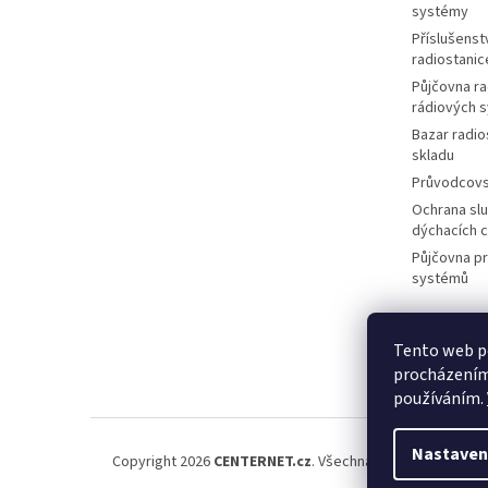
systémy
Příslušenstv
radiostanic
Půjčovna ra
rádiových 
Bazar radio
skladu
Průvodcov
Ochrana slu
dýchacích 
Půjčovna p
systémů
Tento web po
M
procházením 
používáním.
Nastaven
Copyright 2026
CENTERNET.cz
. Všechna práva vyhrazena