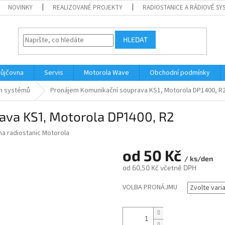
NOVINKY
REALIZOVANÉ PROJEKTY
RADIOSTANICE A RÁDIOVÉ SY
HLEDAT
ůjčovna
Servis
Motorola Wave
Obchodní podmínky
ch systémů
Pronájem Komunikační souprava KS1, Motorola DP1400, R
ava KS1, Motorola DP1400, R2
na radiostanic Motorola
od
50 Kč
/ ks/den
od
60,50 Kč
včetně DPH
Měrná
VOLBA PRONÁJMU
cena: