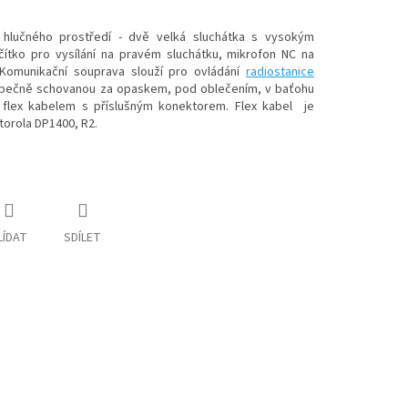
hlučného prostředí - dvě velká sluchátka s vysokým
čítko pro vysílání na pravém sluchátku, mikrofon NC na
 Komunikační souprava slouží pro ovládání
radiostanice
zpečně schovanou za opaskem, pod oblečením, v baťohu
na flex kabelem s příslušným konektorem. Flex kabel je
orola DP1400, R2.
LÍDAT
SDÍLET