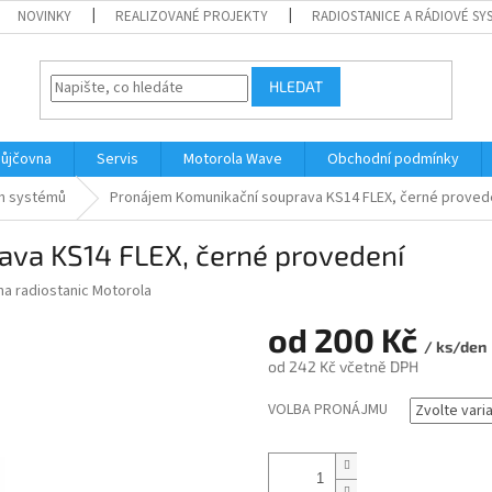
NOVINKY
REALIZOVANÉ PROJEKTY
RADIOSTANICE A RÁDIOVÉ SY
HLEDAT
ůjčovna
Servis
Motorola Wave
Obchodní podmínky
ch systémů
Pronájem Komunikační souprava KS14 FLEX, černé proved
va KS14 FLEX, černé provedení
na radiostanic Motorola
od
200 Kč
/ ks/den
od
242 Kč
včetně DPH
Měrná
VOLBA PRONÁJMU
cena: