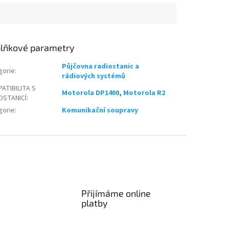
lňkové parametry
Půjčovna radiostanic a
gorie
:
rádiových systémů
ATIBILITA S
Motorola DP1400
,
Motorola R2
OSTANICÍ
:
gorie
:
Komunikační soupravy
Přijímáme online
platby