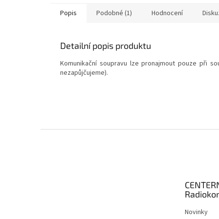
Popis
Podobné (1)
Hodnocení
Disku
Detailní popis produktu
Komunikační soupravu lze pronajmout pouze při 
nezapůjčujeme).
Z
á
p
a
t
CENTER
í
Radioko
Novinky