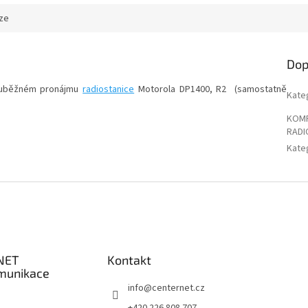
ze
Dop
souběžném pronájmu
radiostanice
Motorola DP1400, R2 (samostatně
Kate
KOMP
RADI
Kate
NET
Kontakt
munikace
info
@
centernet.cz
+420 226 808 707