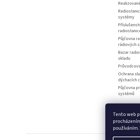
Realizované
Radiostanic
systémy
Příslušenstv
radiostanic
Půjčovna ra
rádiových 
Bazar radio
skladu
Průvodcov
Ochrana slu
dýchacích 
Půjčovna p
systémů
Tento web po
M
procházením 
používáním.