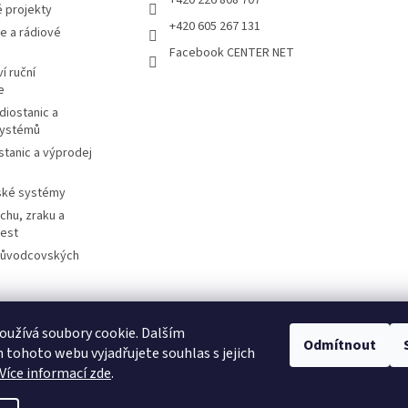
 projekty
+420 605 267 131
e a rádiové
Facebook CENTER NET
í ruční
e
diostanic a
systémů
stanic a výprodej
ské systémy
chu, zraku a
cest
růvodcovských
užívá soubory cookie. Dalším
otorolasolutions.com
Meder.de
Imtradex.de
Citytourguide.at
Peltor.c
Odmítnout
tohoto webu vyjadřujete souhlas s jejich
Více informací zde
.