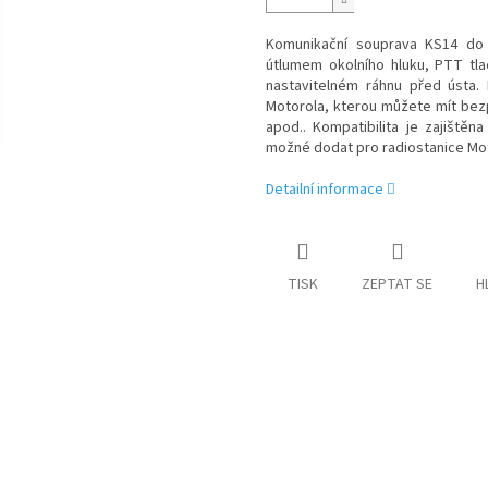
Komunikační souprava KS14 do 
útlumem okolního hluku, PTT tla
nastavitelném ráhnu před ústa.
Motorola, kterou můžete mít be
apod..
Kompatibilita je zajiště
možné dodat pro radiostanice Mot
Detailní informace
TISK
ZEPTAT SE
H