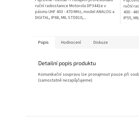
Půjčovna
ruční radiostanice Motorola DP3441e v
ruční ra
pásmu UHF 403 - 470 MHz, model ANALOG a
400 - 4
DIGITAL, IP68, MIL STD810,...
IP55, MI
Popis
Hodnocení
Diskuze
Detailní popis produktu
Komunikační soupravu lze pronajmout pouze při so
(samostatně nezapůjčujeme).
Z
á
p