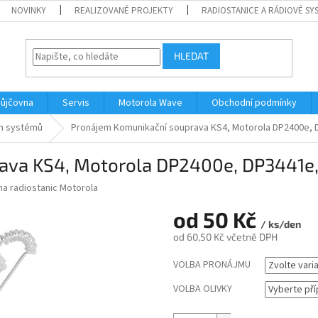
NOVINKY
REALIZOVANÉ PROJEKTY
RADIOSTANICE A RÁDIOVÉ SY
HLEDAT
ůjčovna
Servis
Motorola Wave
Obchodní podmínky
ch systémů
Pronájem Komunikační souprava KS4, Motorola DP2400e,
ava KS4, Motorola DP2400e, DP3441e
na radiostanic Motorola
od
50 Kč
/ ks/den
od
60,50 Kč
včetně DPH
Měrná
VOLBA PRONÁJMU
cena:
VOLBA OLIVKY