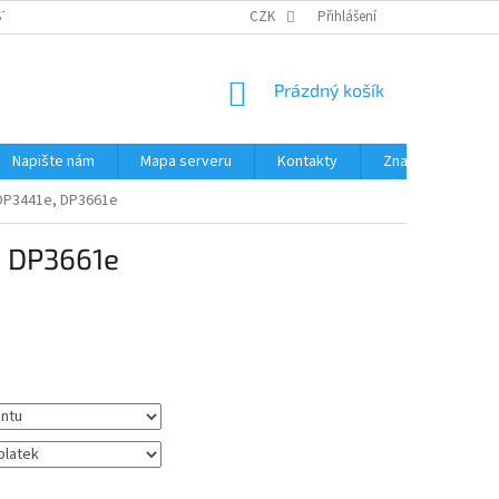
STÉMY
PŘÍSLUŠENSTVÍ RUČNÍ RADIOSTANICE
CZK
Přihlášení
PŮJČOVNA RADIOSTANI
NÁKUPNÍ
Prázdný košík
KOŠÍK
Napište nám
Mapa serveru
Kontakty
Značky
 DP3441e, DP3661e
, DP3661e