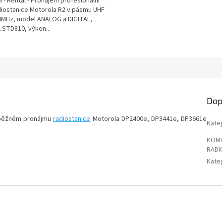
 - Rental - Pronájem profesionální
diostanice Motorola R2 v pásmu UHF
80MHz, model ANALOG a DIGITAL,
L STD810, výkon...
Dop
uběžném pronájmu
radiostanice
Motorola DP2400e, DP3441e, DP3661e
Kate
KOMP
RADI
Kate