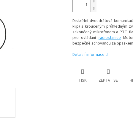
Diskrétní dvoudrátová komunikač
klip) s krouceným průhledným z
zakončený mikrofonem a PTT tlačí
pro ovládání
radiostanice
Motor
bezpečně schovanou za opaskem,
Detailní informace
TISK
ZEPTAT SE
H