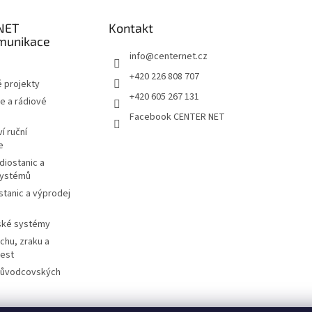
NET
Kontakt
munikace
info
@
centernet.cz
+420 226 808 707
 projekty
+420 605 267 131
e a rádiové
Facebook CENTER NET
í ruční
e
diostanic a
systémů
stanic a výprodej
ské systémy
chu, zraku a
cest
růvodcovských