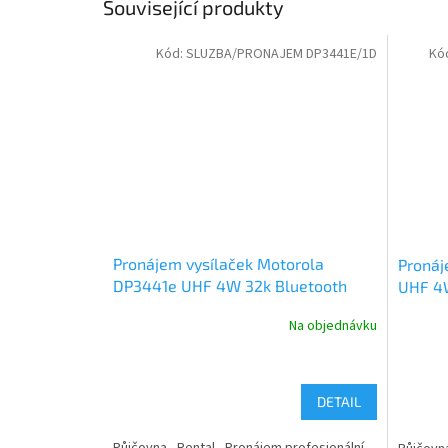
Související produkty
Kód:
SLUZBA/PRONAJEM DP3441E/1D
Kó
Pronájem vysílaček Motorola
Pronáj
DP3441e UHF 4W 32k Bluetooth
UHF 4W
GPS DIGITAL a ANALOG
Na objednávku
DETAIL
Půjčovna - Rental - Pronájem profesionální