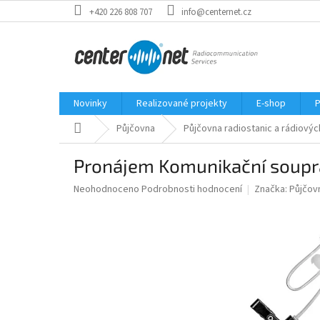
Přejít
+420 226 808 707
info@centernet.cz
na
obsah
Novinky
Realizované projekty
E-shop
P
Domů
Půjčovna
Půjčovna radiostanic a rádiový
Pronájem Komunikační soupr
Průměrné
Neohodnoceno
Podrobnosti hodnocení
Značka:
Půjčov
hodnocení
produktu
je
0,0
z
5
hvězdiček.