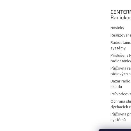
a
t
CENTER
í
Radioko
Novinky
Realizované
Radiostanic
systémy
Příslušenstv
radiostanic
Půjčovna ra
rádiových 
Bazar radio
skladu
Průvodcov
Ochrana slu
dýchacích 
Půjčovna p
systémů