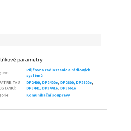
lňkové parametry
Půjčovna radiostanic a rádiových
gorie
:
systémů
ATIBILITA S
DP2400, DP2400e
,
DP2600, DP2600e
,
OSTANICÍ
:
DP3441, DP3441e
,
DP3661e
gorie
:
Komunikační soupravy