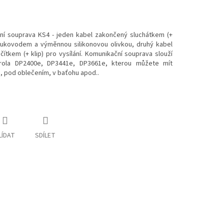
ní souprava KS4 - jeden kabel zakončený sluchátkem (+
vukovodem a výměnnou silikonovou olivkou, druhý kabel
tkem (+ klip) pro vysílání. Komunikační souprava slouží
ola DP2400e, DP3441e, DP3661e, kterou můžete mít
 pod oblečením, v baťohu apod..
LÍDAT
SDÍLET