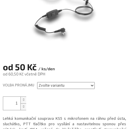
od
50 Kč
/ ks/den
od
60,50 Kč
včetně DPH
Měrná
VOLBA PRONÁJMU
cena:
Lehká komunikační souprava KS5 s mikrofonem na ráhnu před ústa,
sluchátko, PTT tlačítko pro vysílání a nastavitelnou sponou přes