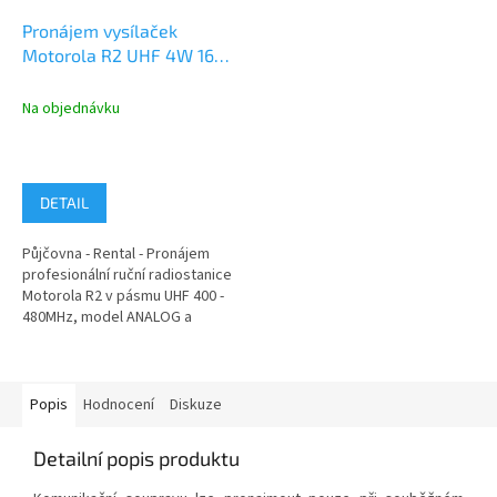
Pronájem vysílaček
Motorola R2 UHF 4W 16k,
DIGITAL a ANALOG
Na objednávku
DETAIL
Půjčovna - Rental - Pronájem
profesionální ruční radiostanice
Motorola R2 v pásmu UHF 400 -
480MHz, model ANALOG a
DIGITAL, IP55, MIL STD810,
výkon...
Popis
Hodnocení
Diskuze
Detailní popis produktu