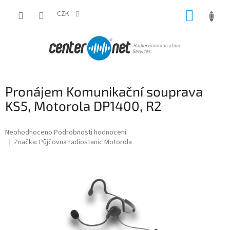
Přejít
NÁKUP
na
CZK
obsah
KOŠÍK
Pronájem Komunikační souprava
KS5, Motorola DP1400, R2
Průměrné
Neohodnoceno
Podrobnosti hodnocení
hodnocení
Značka:
Půjčovna radiostanic Motorola
produktu
je
0,0
z
5
hvězdiček.