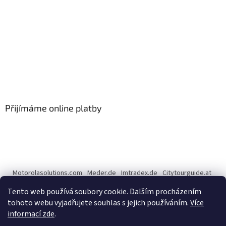
Přijímáme online platby
Motorolasolutions.com
Meder.de
Imtradex.de
Citytourguide.at
Peltor.com
Tento web používá soubory cookie. Dalším procházením
tohoto webu vyjadřujete souhlas s jejich používáním.
Více
informací zde
.