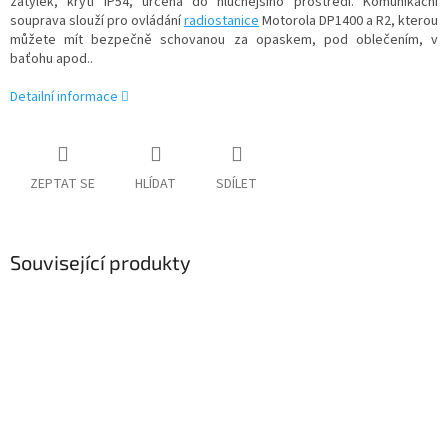
zátylek, krytí IP54, určená do hlučnějšího prostředí. Komunikační
souprava slouží pro ovládání
radiostanice
Motorola DP1400 a R2, kterou
můžete mít bezpečně schovanou za opaskem, pod oblečením, v
baťohu apod..
Detailní informace
ZEPTAT SE
HLÍDAT
SDÍLET
Související produkty