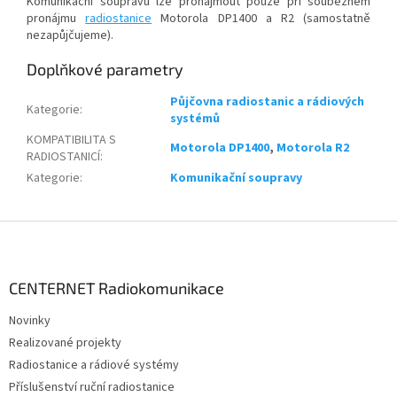
Komunikační soupravu lze pronajmout pouze při souběžném
pronájmu
radiostanice
Motorola DP1400 a R2 (samostatně
nezapůjčujeme).
Doplňkové parametry
Půjčovna radiostanic a rádiových
Kategorie
:
systémů
KOMPATIBILITA S
Motorola DP1400
,
Motorola R2
RADIOSTANICÍ
:
Kategorie
:
Komunikační soupravy
Z
á
p
a
CENTERNET Radiokomunikace
t
Novinky
í
Realizované projekty
Radiostanice a rádiové systémy
Příslušenství ruční radiostanice