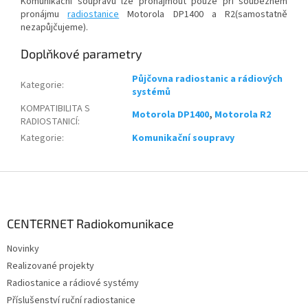
Komunikační soupravu lze pronajmout pouze při souběžném
pronájmu
radiostanice
Motorola DP1400 a R2(samostatně
nezapůjčujeme).
Doplňkové parametry
Půjčovna radiostanic a rádiových
Kategorie
:
systémů
KOMPATIBILITA S
Motorola DP1400
,
Motorola R2
RADIOSTANICÍ
:
Kategorie
:
Komunikační soupravy
Z
á
p
a
CENTERNET Radiokomunikace
t
Novinky
í
Realizované projekty
Radiostanice a rádiové systémy
Příslušenství ruční radiostanice