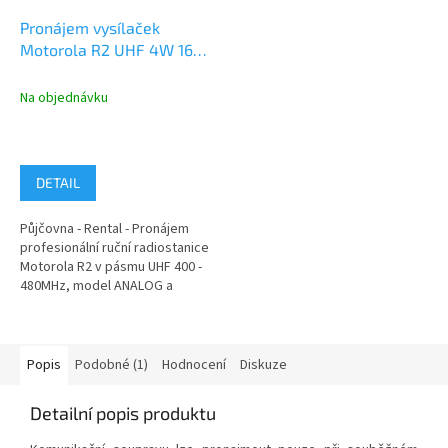
Pronájem vysílaček
Motorola R2 UHF 4W 16k,
DIGITAL a ANALOG
Na objednávku
DETAIL
Půjčovna - Rental - Pronájem
profesionální ruční radiostanice
Motorola R2 v pásmu UHF 400 -
480MHz, model ANALOG a
DIGITAL, IP55, MIL STD810,
výkon...
Popis
Podobné (1)
Hodnocení
Diskuze
Detailní popis produktu