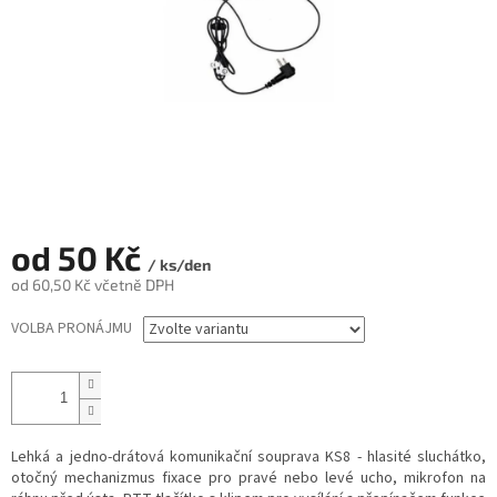
od
50 Kč
/ ks/den
od
60,50 Kč
včetně DPH
Měrná
VOLBA PRONÁJMU
cena:
Lehká a jedno-drátová komunikační souprava KS8 - hlasité sluchátko,
otočný mechanizmus fixace pro pravé nebo levé ucho, mikrofon na