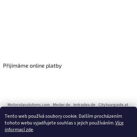
Přijímáme online platby
Motorolasolutions.com
Meder.de
Imtradex.de
Citytourguide.at
Peltor.com
Tento web používá soubory cookie. Dalším procházením
tohoto webu vyjadřujete souhlas s jejich používáním.
Více
informací zde
.