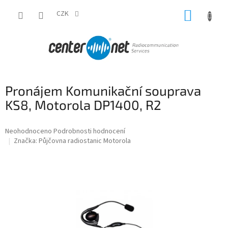
Přejít
NÁKUP
na
CZK
obsah
KOŠÍK
Pronájem Komunikační souprava
KS8, Motorola DP1400, R2
Průměrné
Neohodnoceno
Podrobnosti hodnocení
hodnocení
Značka:
Půjčovna radiostanic Motorola
produktu
je
0,0
z
5
hvězdiček.