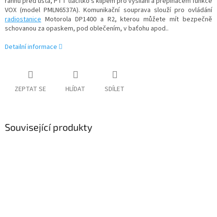
ráhnu před ústa, PTT tlačítko s klipem pro vysílání a přepínačem funkce
VOX (model
PMLN6537A)
. Komunikační souprava slouží pro ovládání
radiostanice
Motorola DP1400 a R2, kterou můžete mít bezpečně
schovanou za opaskem, pod oblečením, v baťohu apod..
Detailní informace
ZEPTAT SE
HLÍDAT
SDÍLET
Související produkty