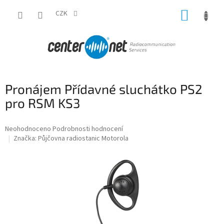
Přejít
NÁKUP
na
CZK
obsah
KOŠÍK
Pronájem Přídavné sluchátko PS2
pro RSM KS3
Průměrné
Neohodnoceno
Podrobnosti hodnocení
hodnocení
Značka:
Půjčovna radiostanic Motorola
produktu
je
0,0
z
5
hvězdiček.