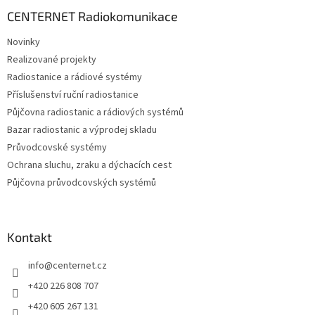
p
a
CENTERNET Radiokomunikace
t
Novinky
í
Realizované projekty
Radiostanice a rádiové systémy
Příslušenství ruční radiostanice
Půjčovna radiostanic a rádiových systémů
Bazar radiostanic a výprodej skladu
Průvodcovské systémy
Ochrana sluchu, zraku a dýchacích cest
Půjčovna průvodcovských systémů
Kontakt
info
@
centernet.cz
+420 226 808 707
+420 605 267 131