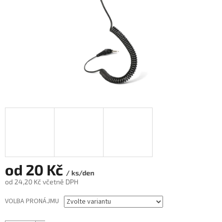
od
20 Kč
/ ks/den
od
24,20 Kč
včetně DPH
Měrná
VOLBA PRONÁJMU
cena: