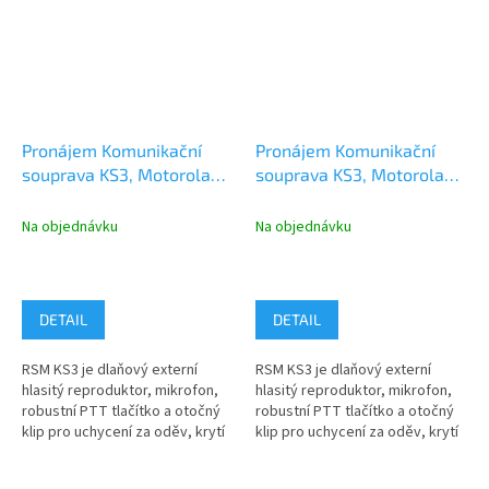
Pronájem Komunikační
Pronájem Komunikační
souprava KS3, Motorola
souprava KS3, Motorola
DP1400, R2
DP2000e, DP3441e,
DP3661e
Na objednávku
Na objednávku
DETAIL
DETAIL
RSM KS3 je dlaňový externí
RSM KS3 je dlaňový externí
hlasitý reproduktor, mikrofon,
hlasitý reproduktor, mikrofon,
robustní PTT tlačítko a otočný
robustní PTT tlačítko a otočný
klip pro uchycení za oděv, krytí
klip pro uchycení za oděv, krytí
IP54. Komunikační...
IP54, konektor pro...