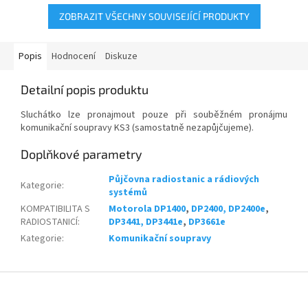
ZOBRAZIT VŠECHNY SOUVISEJÍCÍ PRODUKTY
Popis
Hodnocení
Diskuze
Detailní popis produktu
Sluchátko lze pronajmout pouze při souběžném pronájmu
komunikační soupravy KS3 (samostatně nezapůjčujeme).
Doplňkové parametry
Půjčovna radiostanic a rádiových
Kategorie
:
systémů
KOMPATIBILITA S
Motorola DP1400
,
DP2400, DP2400e
,
RADIOSTANICÍ
:
DP3441, DP3441e
,
DP3661e
Kategorie
:
Komunikační soupravy
Z
á