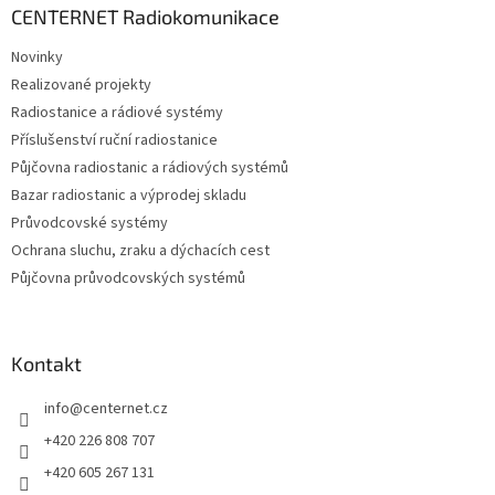
a
CENTERNET Radiokomunikace
t
Novinky
í
Realizované projekty
Radiostanice a rádiové systémy
Příslušenství ruční radiostanice
Půjčovna radiostanic a rádiových systémů
Bazar radiostanic a výprodej skladu
Průvodcovské systémy
Ochrana sluchu, zraku a dýchacích cest
Půjčovna průvodcovských systémů
Kontakt
info
@
centernet.cz
+420 226 808 707
+420 605 267 131