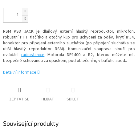
RSM KS3 JACK je dlaňový externí hlasitý reproduktor, mikrofon,
robustní PTT tlačítko a otočný klip pro uchycení za oděv, krytí IP54,
konektor pro připojení externího sluchátka (po připojení sluchátka se
utiší hlasitý reproduktor RSM). Komunikační souprava slouží pro
ovládání
radiostanice
Motorola DP1400 a R2, kterou můžete mít
bezpečně schovanou za opaskem, pod oblečením, v baťohu apod..
Detailní informace
ZEPTAT SE
HLÍDAT
SDÍLET
Související produkty