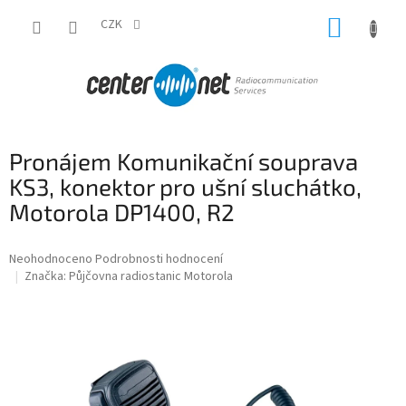
Přejít
NÁKUP
na
CZK
obsah
KOŠÍK
Pronájem Komunikační souprava
KS3, konektor pro ušní sluchátko,
Motorola DP1400, R2
Průměrné
Neohodnoceno
Podrobnosti hodnocení
hodnocení
Značka:
Půjčovna radiostanic Motorola
produktu
je
0,0
z
5
hvězdiček.