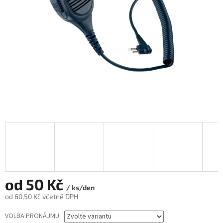
od
50 Kč
/ ks/den
od
60,50 Kč
včetně DPH
Měrná
VOLBA PRONÁJMU
cena: