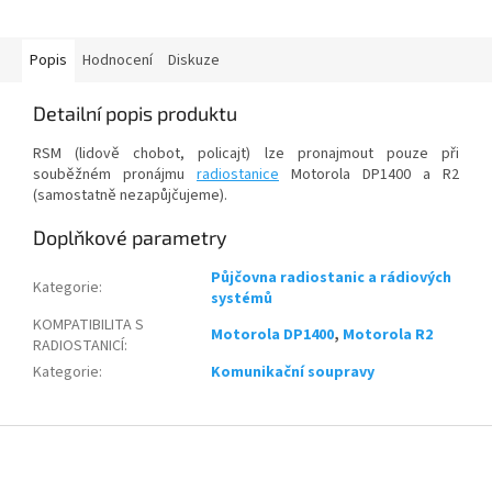
(také RSM) pomocí...
konektoru. Připojením...
Popis
Hodnocení
Diskuze
Detailní popis produktu
RSM (lidově chobot, policajt) lze pronajmout pouze při
souběžném pronájmu
radiostanice
Motorola DP1400 a R2
(samostatně nezapůjčujeme).
Doplňkové parametry
Půjčovna radiostanic a rádiových
Kategorie
:
systémů
KOMPATIBILITA S
Motorola DP1400
,
Motorola R2
RADIOSTANICÍ
:
Kategorie
:
Komunikační soupravy
Z
á
p