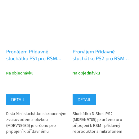
Pronájem Přídavné
Pronájem Přídavné
sluchátko PS1 pro RSM
sluchátko PS2 pro RSM
KS3
KS3
Na objednávku
Na objednávku
DETAIL
DETAIL
Diskrétní sluchátko s krouceným
Sluchátko D-Shell PS2
zvukovodem a olivkou
(MDRVN9785) je určeno pro
(MDRVN9685) je určeno pro
připojení k RSM - přídavný
připojení k přídavnému
reproduktor s mikrofonem
reproduktoru s mikrofonem
pomocí mono 3,5 mm Jack