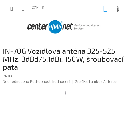
Přejít
NÁKUP
na
CZK
obsah
KOŠÍK
IN-70G Vozidlová anténa 325-525
MHz, 3dBd/5.1dBi, 150W, šroubovací
pata
IN-70G
Průměrné
Neohodnoceno
Podrobnosti hodnocení
Značka:
Lambda Antenas
hodnocení
produktu
je
0,0
z
5
hvězdiček.