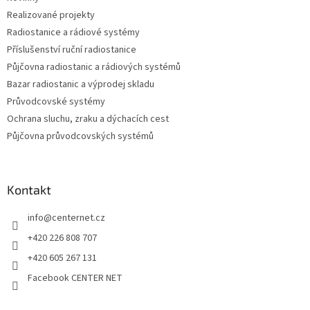
í
Realizované projekty
Radiostanice a rádiové systémy
Příslušenství ruční radiostanice
Půjčovna radiostanic a rádiových systémů
Bazar radiostanic a výprodej skladu
Průvodcovské systémy
Ochrana sluchu, zraku a dýchacích cest
Půjčovna průvodcovských systémů
Kontakt
info
@
centernet.cz
+420 226 808 707
+420 605 267 131
Facebook CENTER NET