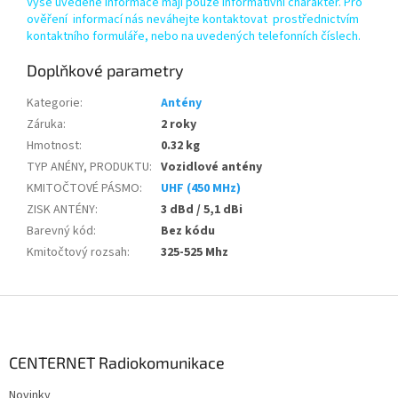
Výše uvedené informace mají pouze informativní charakter. Pro
ověření informací nás neváhejte kontaktovat prostřednictvím
kontaktního formuláře, nebo na uvedených telefonních číslech.
Doplňkové parametry
Kategorie
:
Antény
Záruka
:
2 roky
Hmotnost
:
0.32 kg
TYP ANÉNY, PRODUKTU
:
Vozidlové antény
KMITOČTOVÉ PÁSMO
:
UHF (450 MHz)
ZISK ANTÉNY
:
3 dBd / 5,1 dBi
Barevný kód
:
Bez kódu
Kmitočtový rozsah
:
325-525 Mhz
Z
á
p
a
CENTERNET Radiokomunikace
t
Novinky