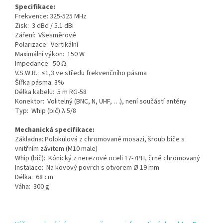
Specifikace:
Frekvence: 325-525 MHz
Zisk: 3 dBd / 5.1 dBi
Záření: Všesměrové
Polarizace: Vertikální
Maximální výkon: 150 W
Impedance: 50 Ω
V.S.W.R.: ≤1,3 ve středu frekvenčního pásma
Šířka pásma: 3%
Délka kabelu: 5 m RG-58
Konektor: Volitelný (BNC, N, UHF, …), není součástí antény
Typ: Whip (bič) λ 5/8
Mechanická specifikace:
Základna: Polokulová z chromované mosazi, šroub biče s
vnitřním závitem (M10 male)
Whip (bič): Kónický z nerezové oceli 17-7PH, črně chromovaný
Instalace: Na kovový povrch s otvorem Ø 19 mm
Délka: 68 cm
Váha: 300 g