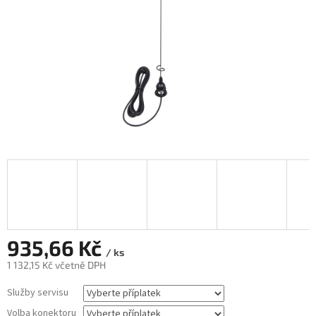
935,66 Kč
/ ks
1 132,15 Kč
včetně DPH
Měrná
Služby servisu
cena:
Volba konektoru