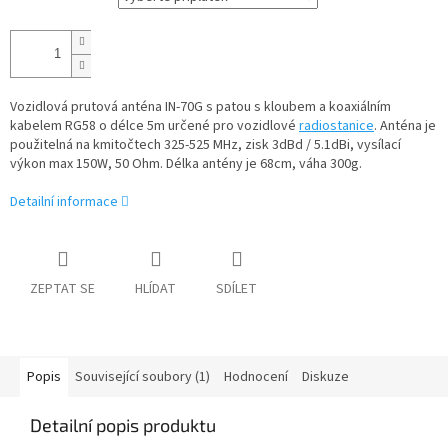
Vozidlová prutová anténa IN-70G s patou s kloubem a koaxiálním
kabelem RG58 o délce 5m určené pro vozidlové
radiostanice
. Anténa je
použitelná na kmitočtech 325-525 MHz, zisk 3dBd / 5.1dBi, vysílací
výkon max 150W, 50 Ohm. D
élka antény je 68cm, váha 300g.
Detailní informace
ZEPTAT SE
HLÍDAT
SDÍLET
Popis
Související soubory (1)
Hodnocení
Diskuze
Detailní popis produktu