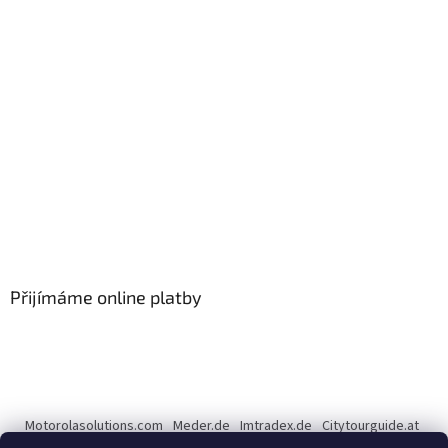
Přijímáme online platby
Motorolasolutions.com
Meder.de
Imtradex.de
Citytourguide.at
Peltor.com