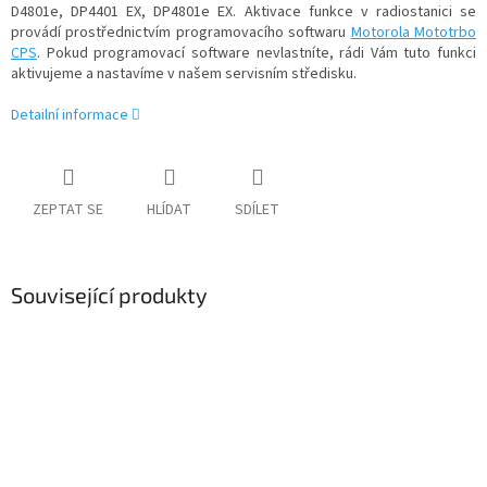
D4801e, DP4401 EX, DP4801e EX. Aktivace funkce v radiostanici se
provádí prostřednictvím programovacího softwaru
Motorola Mototrbo
CPS
. Pokud programovací software nevlastníte, rádi Vám tuto funkci
aktivujeme a nastavíme v našem servisním středisku.
Detailní informace
ZEPTAT SE
HLÍDAT
SDÍLET
Související produkty