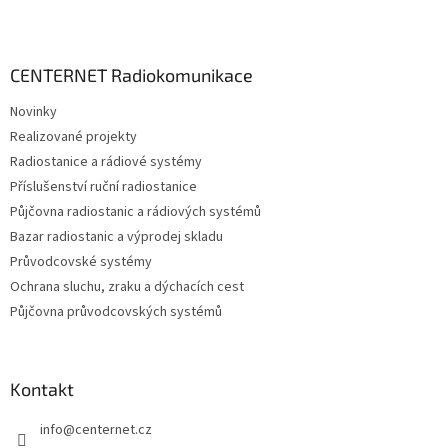
Z
á
p
a
CENTERNET Radiokomunikace
t
Novinky
í
Realizované projekty
Radiostanice a rádiové systémy
Příslušenství ruční radiostanice
Půjčovna radiostanic a rádiových systémů
Bazar radiostanic a výprodej skladu
Průvodcovské systémy
Ochrana sluchu, zraku a dýchacích cest
Půjčovna průvodcovských systémů
Kontakt
info
@
centernet.cz