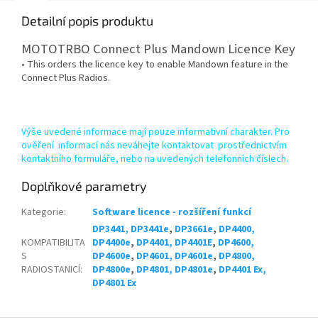
Detailní popis produktu
MOTOTRBO Connect Plus Mandown Licence Key
• This orders the licence key to enable Mandown feature in the
Connect Plus Radios.
Výše uvedené informace mají pouze informativní charakter. Pro
ověření informací nás neváhejte kontaktovat prostřednictvím
kontaktního formuláře, nebo na uvedených telefonních číslech.
Doplňkové parametry
Kategorie
:
Software licence - rozšíření funkcí
DP3441, DP3441e
,
DP3661e
,
DP4400,
KOMPATIBILITA
DP4400e
,
DP4401, DP4401E
,
DP4600,
S
DP4600e
,
DP4601, DP4601e
,
DP4800,
RADIOSTANICÍ
:
DP4800e
,
DP4801, DP4801e
,
DP4401 Ex,
DP4801 Ex