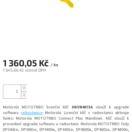
1 360,05 Kč
/ ks
1 645,66 Kč včetně DPH
Měrná
cena:
Motorola MOTOTRBO licenční klíč
HKVN4073A
slouží k upgrade
softwaru
radiostanice
Motorola. Licenční klíč v radiostanici aktivuje
funkci Motorola MOTOTRBO Connect Plus Mandown.
Klíč slouží k
provedení upgrade softwaru u radiostanic Motorola MOTOTRBO řady
DP3441e, DP3661e, DP4400e, DP4401e, DP4600e, DP4601e, DP4800e,