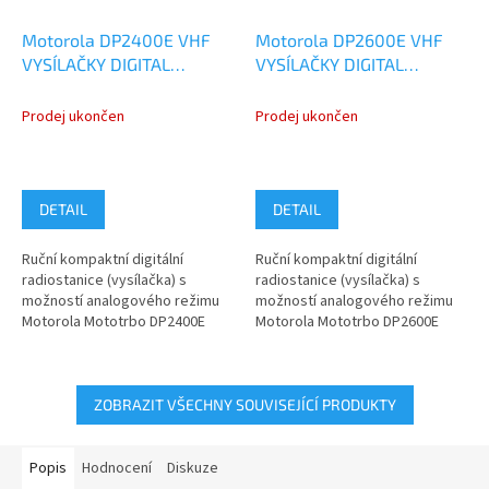
Motorola DP2400E VHF
Motorola DP2600E VHF
VYSÍLAČKY DIGITAL
VYSÍLAČKY DIGITAL
ANALOG
ANALOG
MDH02JDC9VA1AN
MDH02JDH9VA1AN
Prodej ukončen
Prodej ukončen
DETAIL
DETAIL
Ruční kompaktní digitální
Ruční kompaktní digitální
radiostanice (vysílačka) s
radiostanice (vysílačka) s
možností analogového režimu
možností analogového režimu
Motorola Mototrbo DP2400E
Motorola Mototrbo DP2600E
model MDH02JDC9VA1AN pro
model MDH02JDH9VA1AN pro
pásmo VHF...
pásmo VHF...
ZOBRAZIT VŠECHNY SOUVISEJÍCÍ PRODUKTY
Popis
Hodnocení
Diskuze