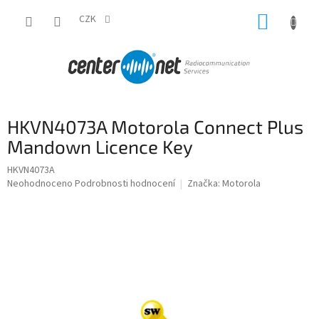
Přejít
NÁKUP
na
CZK
obsah
KOŠÍK
HKVN4073A Motorola Connect Plus
Mandown Licence Key
HKVN4073A
Průměrné
Neohodnoceno
Podrobnosti hodnocení
Značka:
Motorola
hodnocení
produktu
je
0,0
z
5
hvězdiček.