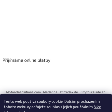
Přijímáme online platby
Motorolasolutions.com
Meder.de
Imtradex.de
Citytourguide.at
Peltor.com
Tento web používá soubory cookie. Dalším procházením
tohoto webu vyjadřujete souhlas s jejich používáním.
Více