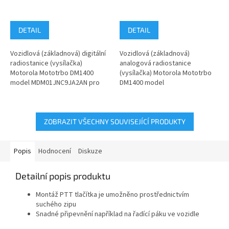
DETAIL
DETAIL
Vozidlová (základnová) digitální
Vozidlová (základnová)
radiostanice (vysílačka)
analogová radiostanice
Motorola Mototrbo DM1400
(vysílačka) Motorola Mototrbo
model MDM01JNC9JA2AN pro
DM1400 model
pásmo VHF 136–174 MHz.
MDM01JNC9JC2AN v
Digitální...
kmitočtovém pásmu VHF 136–
174 MHz....
ZOBRAZIT VŠECHNY SOUVISEJÍCÍ PRODUKTY
Popis
Hodnocení
Diskuze
Detailní popis produktu
Montáž PTT tlačítka je umožněno prostřednictvím
suchého zipu
Snadné připevnění například na řadící páku ve vozidle