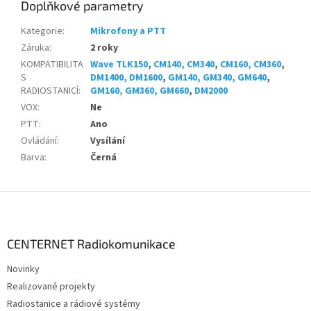
Doplňkové parametry
Kategorie
:
Mikrofony a PTT
Záruka
:
2 roky
KOMPATIBILITA
Wave TLK150
,
CM140, CM340
,
CM160, CM360
,
S
DM1400, DM1600
,
GM140, GM340, GM640
,
RADIOSTANICÍ
:
GM160, GM360, GM660
,
DM2000
VOX
:
Ne
PTT
:
Ano
Ovládání
:
Vysílání
Barva
:
Černá
Z
á
p
a
CENTERNET Radiokomunikace
t
Novinky
í
Realizované projekty
Radiostanice a rádiové systémy