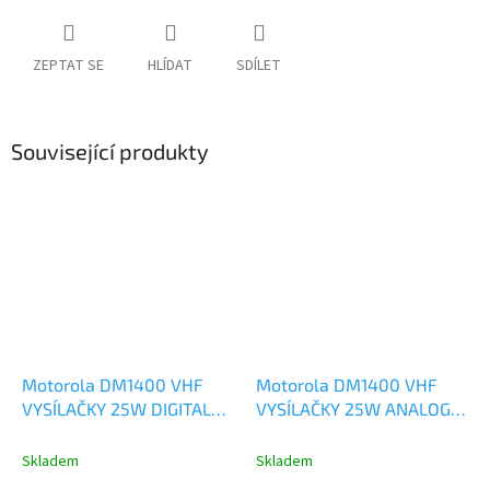
ZEPTAT SE
HLÍDAT
SDÍLET
Související produkty
Motorola DM1400 VHF
Motorola DM1400 VHF
VYSÍLAČKY 25W DIGITAL
VYSÍLAČKY 25W ANALOG
ANALOG
MDM01JNC9JC2AN
MDM01JNC9JA2AN
Skladem
Skladem