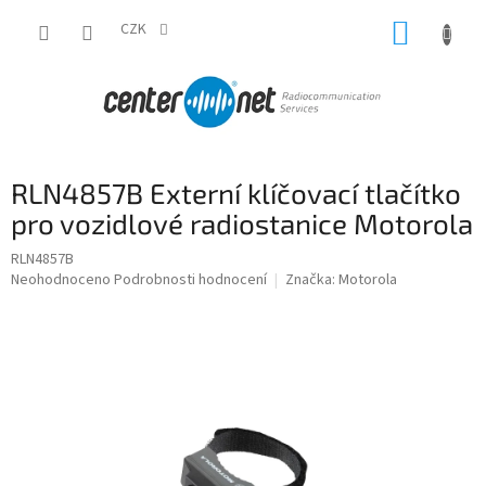
Přejít
NÁKUP
na
CZK
obsah
KOŠÍK
RLN4857B Externí klíčovací tlačítko
pro vozidlové radiostanice Motorola
RLN4857B
Průměrné
Neohodnoceno
Podrobnosti hodnocení
Značka:
Motorola
hodnocení
produktu
je
0,0
z
5
hvězdiček.