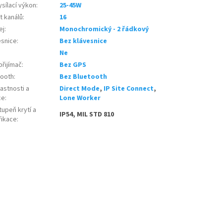
sílací výkon
:
25-45W
t kanálů
:
16
ej
:
Monochromický - 2 řádkový
esnice
:
Bez klávesnice
:
Ne
přijímač
:
Bez GPS
tooth
:
Bez Bluetooth
astnosti a
Direct Mode
,
IP Site Connect
,
ce
:
Lone Worker
upeň krytí a
IP54, MIL STD 810
fikace
: