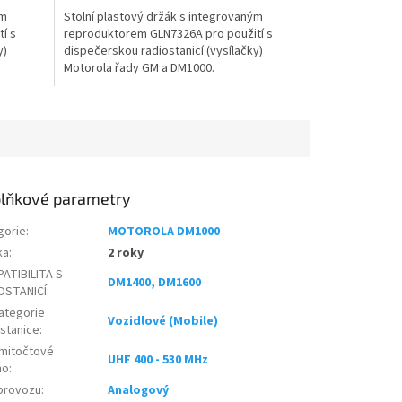
ým
Stolní plastový držák s integrovaným
í s
reproduktorem GLN7326A pro použití s
y)
dispečerskou radiostanicí (vysílačky)
Motorola řady GM a DM1000.
lňkové parametry
gorie
:
MOTOROLA DM1000
ka
:
2 roky
ATIBILITA S
DM1400, DM1600
OSTANICÍ
:
ategorie
Vozidlové (Mobile)
ostanice
:
mitočtové
UHF 400 - 530 MHz
mo
:
provozu
:
Analogový