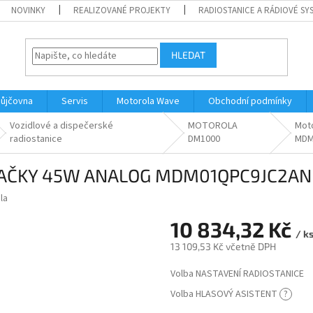
NOVINKY
REALIZOVANÉ PROJEKTY
RADIOSTANICE A RÁDIOVÉ SY
HLEDAT
ůjčovna
Servis
Motorola Wave
Obchodní podmínky
Vozidlové a dispečerské
MOTOROLA
Mot
radiostanice
DM1000
MDM
ÍLAČKY 45W ANALOG MDM01QPC9JC2AN
la
10 834,32 Kč
/ k
13 109,53 Kč
včetně DPH
Měrná
Volba NASTAVENÍ RADIOSTANICE
cena:
Volba HLASOVÝ ASISTENT
?