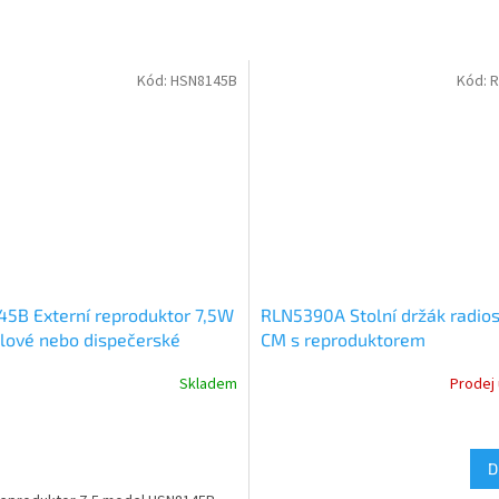
Kód:
HSN8145B
Kód:
R
5B Externí reproduktor 7,5W
RLN5390A Stolní držák radio
dlové nebo dispečerské
CM s reproduktorem
anici
Skladem
Prodej
D