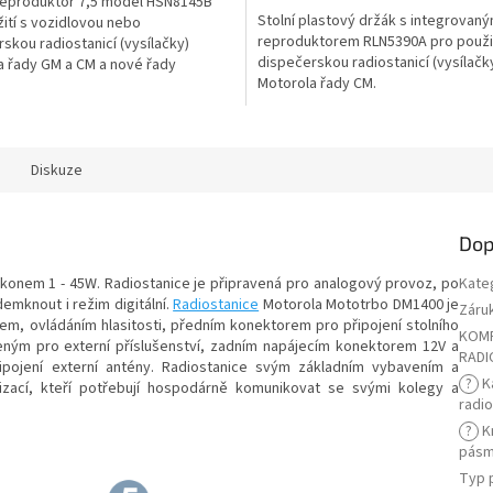
 reproduktor 7,5 model HSN8145B
Stolní plastový držák s integrovan
ití s vozidlovou nebo
reproduktorem RLN5390A pro použit
skou radiostanicí (vysílačky)
dispečerskou radiostanicí (vysílačk
a řady GM a CM a nové řady
Motorola řady CM.
.
Diskuze
Dop
konem 1 - 45W. Radiostanice je připravená pro analogový provoz, po
Kate
demknout i režim digitální.
Radiostanice
Motorola Mototrbo DM1400 je
Záru
em, ovládáním hlasitosti, předním konektorem pro připojení stolního
KOMP
ým pro externí příslušenství, zadním napájecím konektorem 12V a
RADI
ojení externí antény. Radiostanice svým základním vybavením a
?
K
zací, kteří potřebují hospodárně komunikovat se svými kolegy a
radi
?
K
pás
Typ 