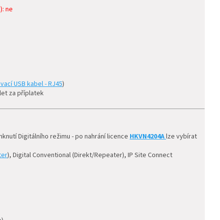
): ne
ací USB kabel - RJ45
)
et za příplatek
utí Digitálního režimu - po nahrání licence
HKVN4204A
lze vybírat
ter
), Digital Conventional (Direkt/Repeater), IP Site Connect