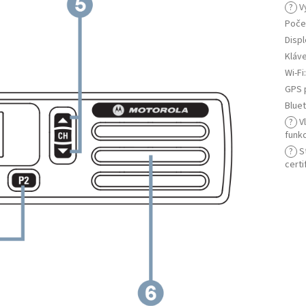
?
Vy
Poče
Displ
Kláv
Wi-Fi
GPS 
Blue
?
Vl
funk
?
St
certi