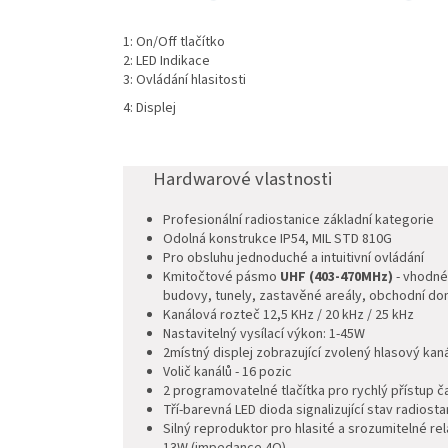
1: On/Off tlačítko
2: LED Indikace
3: Ovládání hlasitosti
4: Displej
Hardwarové vlastnosti
Profesionální radiostanice základní kategorie
Odolná konstrukce IP54, MIL STD 810G
Pro obsluhu jednoduché a intuitivní ovládání
Kmitočtové pásmo
UHF (403-470MHz)
-
vhodné
budovy, tunely, zastavěné areály, obchodní do
Kanálová rozteč 12,5 KHz / 20 kHz / 25 kHz
Nastavitelný vysílací výkon: 1-45W
2místný displej zobrazující zvolený hlasový kan
Volič kanálů - 16 pozic
2 programovatelné tlačítka pro rychlý přístup 
Tří-barevná LED dioda signalizující stav radiost
Silný reproduktor pro hlasité a srozumitelné re