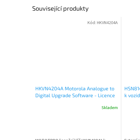
Související produkty
Kód:
HKVN4204A
HKVN4204A Motorola Analogue to
HSN814
Digital Upgrade Software - Licence
k vozi
Key
radiost
Skladem