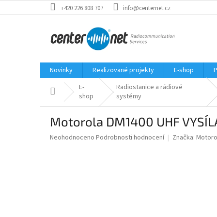
Přejít
+420 226 808 707
info@centernet.cz
na
obsah
Novinky
Realizované projekty
E-shop
P
E-
Radiostanice a rádiové
Domů
shop
systémy
Motorola DM1400 UHF VYS
Průměrné
Neohodnoceno
Podrobnosti hodnocení
Značka:
Motoro
hodnocení
produktu
je
0,0
z
5
hvězdiček.