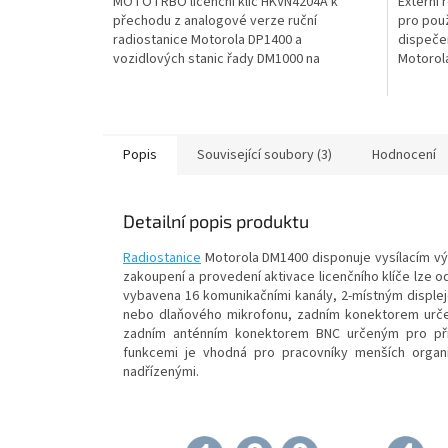
MOTOTRBO licenční klíč HKVN4204A k
Externí
přechodu z analogové verze ruční
pro použ
radiostanice Motorola DP1400 a
dispečer
vozidlových stanic řady DM1000 na
Motorol
digitální....
DM1000..
Popis
Související soubory (3)
Hodnocení
Detailní popis produktu
Radiostanice
Motorola DM1400 disponuje vysílacím vý
zakoupení a provedení aktivace licenčního klíče lze o
vybavena 16 komunikačními kanály, 2-místným displej
nebo dlaňového mikrofonu, zadním konektorem určen
zadním anténním konektorem BNC určeným pro přip
funkcemi je vhodná pro pracovníky menších organi
nadřízenými.