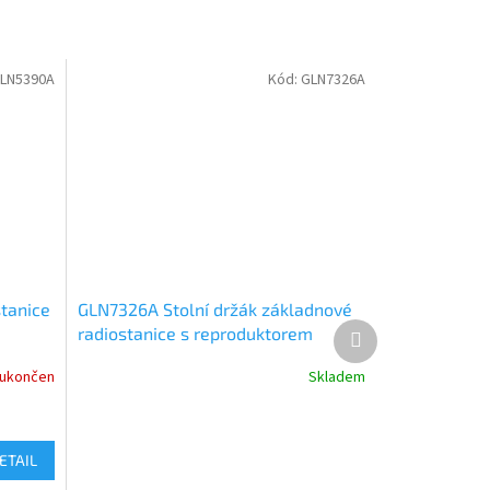
LN5390A
Kód:
GLN7326A
stanice
GLN7326A Stolní držák základnové
Další
radiostanice s reproduktorem
produkt
 ukončen
Skladem
ETAIL