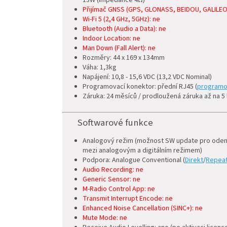
13W (impedance 4
Ω
)
Přijímač GNSS (GPS, GLONASS, BEIDOU, GALILEO
Wi-Fi 5 (2,4 GHz, 5GHz): ne
Bluetooth (Audio a Data): ne
Indoor Location: ne
Man Down (Fall Alert): ne
Rozměry: 44 x 169 x 134mm
Váha: 1,3kg
Napájení: 10,8 - 15,6 VDC (13,2 VDC Nominal)
Programovací konektor: přední RJ45 (
programov
Záruka: 24 měsíců / prodloužená záruka až na 5 l
Softwarové funkce
Analogový režim (možnost SW update pro odemkn
mezi analogovým a digitálním režimem)
Podpora: Analogue Conventional (
Direkt
/
Repea
Audio Recording: ne
Generic Sensor: ne
M-Radio Control App: ne
Transmit Interrupt Encode: ne
Enhanced Noise Cancellation (SINC+): ne
Mute Mode: ne