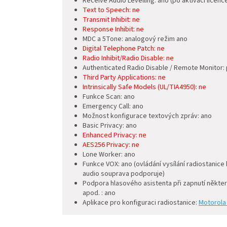
Receive Audio Levelling: ano (po aktivaci licenc
Text to Speech: ne
Transmit Inhibit: ne
Response Inhibit: ne
MDC a 5Tone: analogový režim ano
Digital Telephone Patch: ne
Radio Inhibit/Radio Disable: ne
Authenticated Radio Disable / Remote Monitor: 
Third Party Applications: ne
Intrinsically Safe Models (UL/TIA4950): ne
Funkce Scan: ano
Emergency Call: ano
Možnost konfigurace textových zpráv: ano
Basic Privacy: ano
Enhanced Privacy: ne
AES256 Privacy: ne
Lone Worker: ano
Funkce VOX: ano (ovládání vysílání radiostanice
audio souprava podporuje)
Podpora hlasového asistenta při zapnutí některý
apod. : ano
Aplikace pro konfiguraci radiostanice:
Motorola