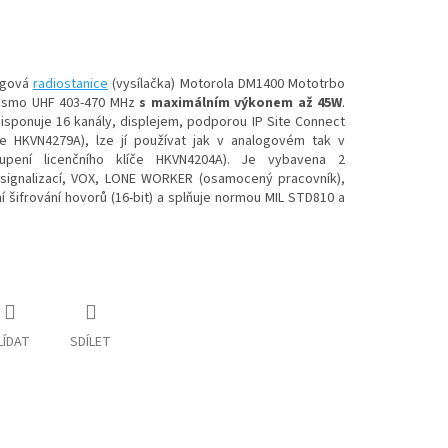
ogová
radiostanice
(vysílačka) Motorola DM1400 Mototrbo
ásmo UHF 403-470 MHz
s maximálním výkonem až 45W
.
isponuje 16 kanály, displejem, podporou IP Site Connect
če HKVN4279A), lze jí používat jak v analogovém tak v
oupení licenčního klíče HKVN4204A). Je vybavena 2
 signalizací, VOX, LONE WORKER (osamocený pracovník),
ní šifrování hovorů (16-bit) a splňuje normou MIL STD810 a
LÍDAT
SDÍLET