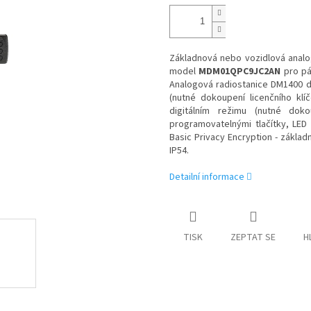
Základnová nebo vozidlová anal
model
MDM01QPC9JC2AN
pro p
Analogová radiostanice DM1400 d
(nutné dokoupení licenčního klí
digitálním režimu (nutné dok
programovatelnými tlačítky, LED
Basic Privacy Encryption - základ
IP54.
Detailní informace
TISK
ZEPTAT SE
H