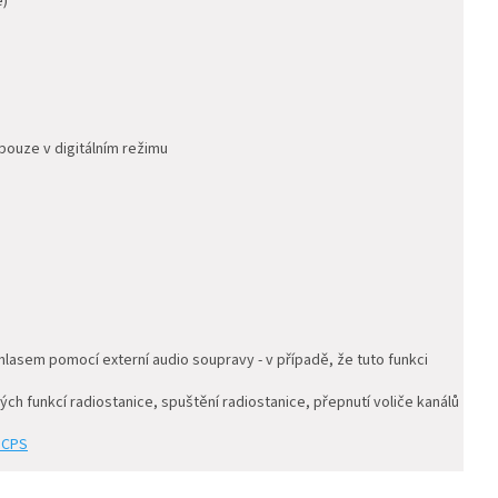
e)
pouze v digitálním režimu
 hlasem pomocí externí audio soupravy - v případě, že tuto funkci
ch funkcí radiostanice, spuštění radiostanice, přepnutí voliče kanálů
 CPS