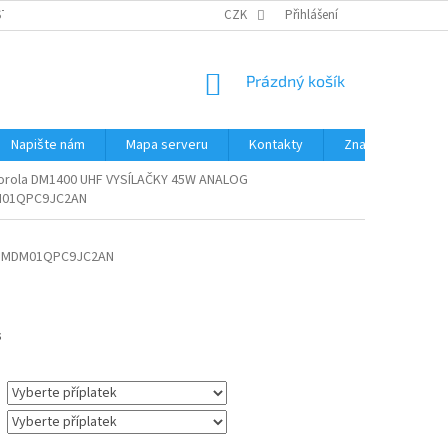
STÉMY
PŘÍSLUŠENSTVÍ RUČNÍ RADIOSTANICE
CZK
Přihlášení
PŮJČOVNA RADIOSTANI
NÁKUPNÍ
Prázdný košík
KOŠÍK
Napište nám
Mapa serveru
Kontakty
Značky
orola DM1400 UHF VYSÍLAČKY 45W ANALOG
01QPC9JC2AN
MDM01QPC9JC2AN
s