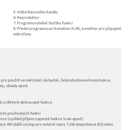
5: Volba hlasového kanálu
6: Reproduktor
7: Programovatelné tlačítka funkcí
8: Přední programovací konektor RJ45, konektor pro připojení
mikrofonu
 pro použití ve městské zástavbě,
železobetonové konstrukce,
my, sklady apod.
ál a některé aktivované funkce
často používaných funkcí
anice (vysílání/příjem/zapnutá funkce Scan apod.)
lace 4W (další výstup pro externí repro 7,5W (impedance 8
Ω
) nebo