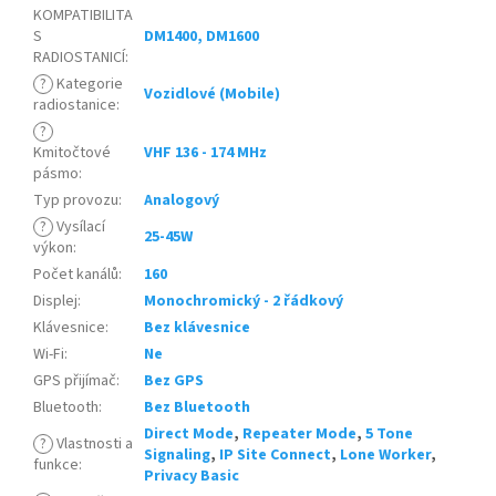
KOMPATIBILITA
S
DM1400, DM1600
RADIOSTANICÍ
:
?
Kategorie
Vozidlové (Mobile)
radiostanice
:
?
Kmitočtové
VHF 136 - 174 MHz
pásmo
:
Typ provozu
:
Analogový
?
Vysílací
25-45W
výkon
:
Počet kanálů
:
160
Displej
:
Monochromický - 2 řádkový
Klávesnice
:
Bez klávesnice
Wi-Fi
:
Ne
GPS přijímač
:
Bez GPS
Bluetooth
:
Bez Bluetooth
Direct Mode
,
Repeater Mode
,
5 Tone
?
Vlastnosti a
Signaling
,
IP Site Connect
,
Lone Worker
,
funkce
:
Privacy Basic