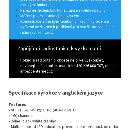
a novými funkcemi)
Nabízíme technickou konzultaci a školení obsluhy
Měření pokrytí rádiovým signálem
Komunikace s Českým telekomunikačním úřadem a
vyřízení nezbytných podkladů pro využití individuálních
rádiových kmitočtů
Zapůjčení radiostanice k vyzkoušení
Pokud si radiostanici chcete nejprve vyzkoušet,
neváhejte nás kontaktovat tel: +420 226 808 707, email:
info@centernet.cz.
Specifikace výrobce v anglickém jazyce
Features
• VHF (136-174MHz); UHF1 (403-470MHz)
• 160 channels
• 2-line, black/white display
• Multi-coloured LED indicators provide clear feedback on radio