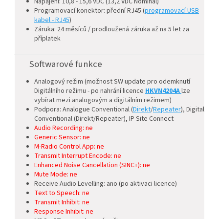
Napájení: 10,8 - 15,6 VDC (13,2 VDC Nominal)
Programovací konektor: přední RJ45 (
programovací USB
kabel - RJ45
)
Záruka: 24 měsíců / prodloužená záruka až na 5 let za
příplatek
Softwarové funkce
Analogový režim (možnost SW update pro odemknutí
Digitálního režimu - po nahrání licence
HKVN4204A
lze
vybírat mezi analogovým a digitálním režimem)
Podpora: Analogue Conventional (
Direkt
/
Repeater
), Digital
Conventional (Direkt/Repeater), IP Site Connect
Audio Recording: ne
Generic Sensor: ne
M-Radio Control App: ne
Transmit Interrupt Encode: ne
Enhanced Noise Cancellation (SINC+): ne
Mute Mode: ne
Receive Audio Levelling: ano (po aktivaci licence)
Text to Speech: ne
Transmit Inhibit: ne
Response Inhibit: ne