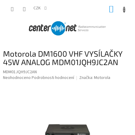
Přejít
NÁKUP
na
CZK
obsah
KOŠÍK
Motorola DM1600 VHF VYSÍLAČKY
45W ANALOG MDM01JQH9JC2AN
MDM01JQH9JC2AN
Průměrné
Neohodnoceno
Podrobnosti hodnocení
Značka:
Motorola
hodnocení
produktu
je
0,0
z
5
hvězdiček.