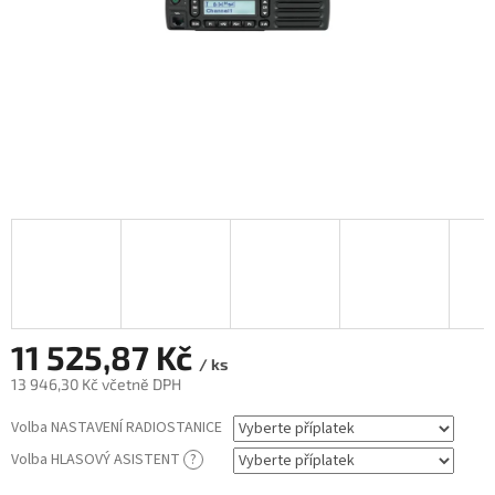
11 525,87 Kč
/ ks
13 946,30 Kč
včetně DPH
Měrná
Volba NASTAVENÍ RADIOSTANICE
cena:
Volba HLASOVÝ ASISTENT
?