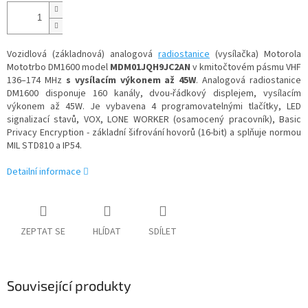
Vozidlová (základnová) analogová
radiostanice
(vysílačka) Motorola
Mototrbo DM1600 model
MDM01JQH9JC2AN
v kmitočtovém pásmu VHF
136–174 MHz
s vysílacím výkonem až 45W
. Analogová radiostanice
DM1600 disponuje 160 kanály, dvou-řádkový displejem, vysílacím
výkonem až 45W. Je vybavena 4 programovatelnými tlačítky, LED
signalizací stavů, VOX, LONE WORKER (osamocený pracovník), Basic
Privacy Encryption - základní šifrování hovorů (16-bit) a splňuje normou
MIL STD810 a IP54.
Detailní informace
ZEPTAT SE
HLÍDAT
SDÍLET
Související produkty