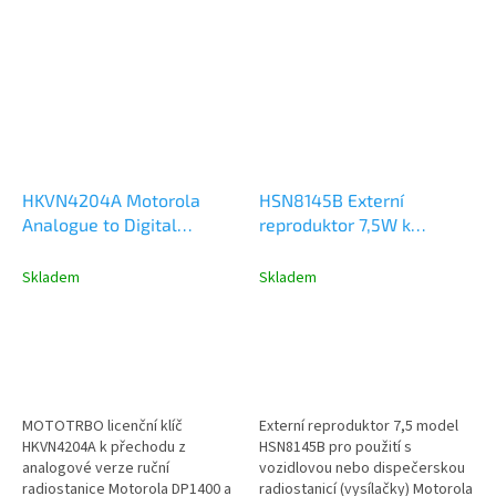
HKVN4204A Motorola
HSN8145B Externí
Analogue to Digital
reproduktor 7,5W k
Upgrade Software -
vozidlové nebo
Licence Key
dispečerské radiostanici
Skladem
Skladem
MOTOTRBO licenční klíč
Externí reproduktor 7,5 model
HKVN4204A k přechodu z
HSN8145B pro použití s
analogové verze ruční
vozidlovou nebo dispečerskou
radiostanice Motorola DP1400 a
radiostanicí (vysílačky) Motorola