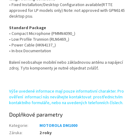
• Fixed Installation/Desktop Configuration available(RTTE
approved for LP models only) Note: not approved with GPN6145
desktop psu.
Standard Package
• Compact Microphone (PMMN4090_)
• Low Profile Trunnion (RLN6469_)
• Power Cable (HKN4137_)
• In-box Documentation
Balení neobsahuje mobilní nebo základnovou anténu a napájecí
zdroj. Tyto komponenty je nutné objednat zvlášť.
Výše uvedené informace mají pouze informativní charakter. Pro
ověření informací nás neváhejte kontaktovat prostřednictvím
kontaktního formuláře, nebo na uvedených telefonních číslech.
Doplňkové parametry
Kategorie
:
MOTOROLA DM1000
Záruka
:
2 roky