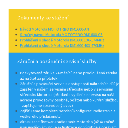
Dokumenty ke stažení
Návod Motorola MOTOTRBO DM1600-AN
Stručný návod Motorola MOTOTRBO DM1600-CZ
Prohlášení o shodě Motorola DM1600 136-174MHz
Prohlášení o shodě Motorola DM1600 403-470MHz
Záruční a pozáruční servisní služby
Poskytovaná záruka 24 měsíců nebo prodloužená záruka
až na 5let za příplatek
Záruční a pozáruční servis s dostupností náhradních dílů je
zajištěn v našem servisním středisku nebo v servisním
středisku Motorola (předání a vydání ze servisu na naší
adrese provozovny osobně, poštou nebo kurýrní službou
- zajišťujeme i pravidelný svoz)
Zajišťujeme kompletní servisní konfiguraci radiostanic a
veškerého příslušenství
Aktualizace firmwaru radiostanic Mototrbo (až 4x ročně
jsou uvolňovány nové aktualizace od výrobce s opravami