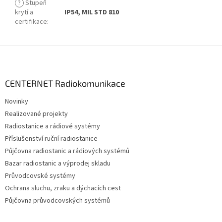
?
Stupeň
krytí a
IP54, MIL STD 810
certifikace
:
Z
á
p
a
CENTERNET Radiokomunikace
t
Novinky
í
Realizované projekty
Radiostanice a rádiové systémy
Příslušenství ruční radiostanice
Půjčovna radiostanic a rádiových systémů
Bazar radiostanic a výprodej skladu
Průvodcovské systémy
Ochrana sluchu, zraku a dýchacích cest
Půjčovna průvodcovských systémů