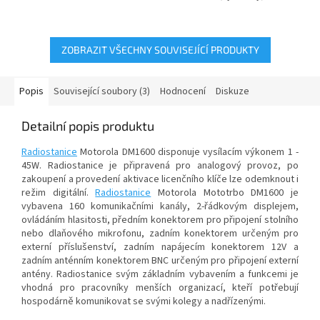
vozidlových stanic řady DM1000
řady GM a CM a nové řady
na digitální....
DM1000...
ZOBRAZIT VŠECHNY SOUVISEJÍCÍ PRODUKTY
Popis
Související soubory (3)
Hodnocení
Diskuze
Detailní popis produktu
Radiostanice
Motorola DM1600 disponuje vysílacím výkonem 1 -
45W. Radiostanice je připravená pro analogový provoz, po
zakoupení a provedení aktivace licenčního klíče lze odemknout i
režim digitální.
Radiostanice
Motorola Mototrbo DM1600 je
vybavena 160 komunikačními kanály, 2-řádkovým displejem,
ovládáním hlasitosti, předním konektorem pro připojení stolního
nebo dlaňového mikrofonu, zadním konektorem určeným pro
externí příslušenství, zadním napájecím konektorem 12V a
zadním anténním konektorem BNC určeným pro připojení externí
antény. Radiostanice svým základním vybavením a funkcemi je
vhodná pro pracovníky menších organizací, kteří potřebují
hospodárně komunikovat se svými kolegy a nadřízenými.