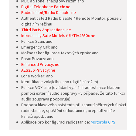
MDC a 5Tone: analogový režim ano
Digital Telephone Patch: ne
Radio Inhibit/Radio Disable: ne
Authenticated Radio Disable / Remote Monitor: pouze v
digitálním režimu
Third Party Applications: ne
Intrinsically Safe Models (UL/TIA4950): ne
Funkce Scan: ano
Emergency Call: ano
Možnost konfigurace textových zpráv: ano
Basic Privacy: ano
Enhanced Privacy: ne
AES256 Privacy: ne
Lone Worker: ano
Identifikace volajícího: ano (digitální režim)
Funkce VOX: ano (ovládání vysílání radiostanice hlasem
pomocí externí audio soupravy - v případě, že tuto funkci
audio souprava podporuje)
Podpora hlasového asistenta při zapnutí některých funkcí
radiostanice, spuštění radiostanice, přepnutí voliče
kanálů apod. : ano
Aplikace pro konfiguraci radiostanice:
Motorola CPS