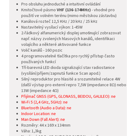
Pro obsluhu jednoduché a intuitivní ovládání
Kmitočtové pásmo
VHF (136-174MHz)
-
vhodné pro
použití ve volném terénu (mimo městskou zástavbu)
Kanálová rozteč 12,5 KHz / 20 kHz / 25 kHz
Nastavitelný vysílací výkon: 1-45W
2-řádkový alfanumerický displej umo6nující zobrazovat
např. názvy zvolených hlasových kanálů, identifikaci
volajícího a některé aktivované funkce
Volič kanálů - 160 pozic
4 programovatelné tlačítka pro rychlý přístup často
používaných funkcí
Tří-barevná LED dioda signalizující stav radiostanice
(vysílání/příjem/zapnutá funkce Scan apod.)
Silný reproduktor pro hlasité a srozumitelné relace 4W
(další výstup pro externí repro 7,5W (impedance 8
Ω
) nebo
13W (impedance 4
Ω
)
Přijímač GNSS (GPS, GLONASS, BEIDOU, GALILEO): ne
Wi-Fi 5 (2,4 GHz, 5GHz): ne
Bluetooth (Audio a Data): ne
Indoor Location: ne
Man Down (Fall Alert): ne
Rozměry: 44 x 169 x 134mm
Váha: 1,3kg