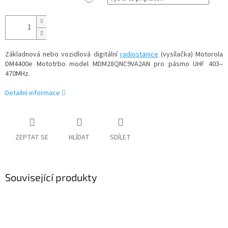
Základnová nebo vozidlová digitální
radiostanice
(vysílačka) Motorola
DM4400e Mototrbo model MDM28QNC9VA2AN pro pásmo UHF 403–
470MHz.
Detailní informace
ZEPTAT SE
HLÍDAT
SDÍLET
Související produkty