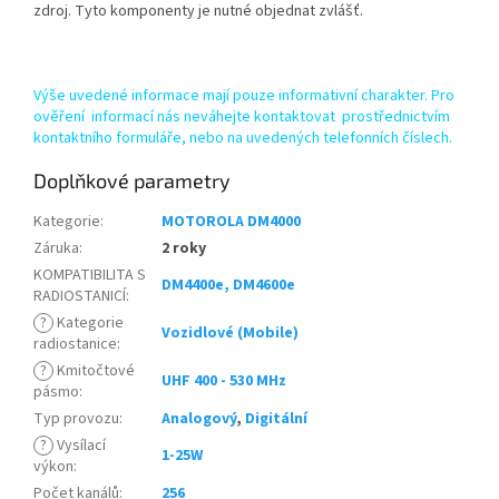
zdroj. Tyto komponenty je nutné objednat zvlášť.
Výše uvedené informace mají pouze informativní charakter. Pro
ověření informací nás neváhejte kontaktovat prostřednictvím
kontaktního formuláře, nebo na uvedených telefonních číslech.
Doplňkové parametry
Kategorie
:
MOTOROLA DM4000
Záruka
:
2 roky
KOMPATIBILITA S
DM4400e, DM4600e
RADIOSTANICÍ
:
?
Kategorie
Vozidlové (Mobile)
radiostanice
:
?
Kmitočtové
UHF 400 - 530 MHz
pásmo
:
Typ provozu
:
Analogový
,
Digitální
?
Vysílací
1-25W
výkon
:
Počet kanálů
:
256