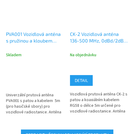
PVA001 Vozidlová anténa
CK-2 Vozidlová anténa
s pružinou a kloubem
136-500 MHz, 0dBd/2dBi,
PVA001 136 - 480 MHz,
150W, šroubovací pata
1/4 lambda, šroubovací
Skladem
Na objednávku
pata
DETAIL
Vozidlová prutová anténa CK-2 s
Univerzální prutová anténa
patou a koaxiálním kabelem
PVA001 s patou a kabelem 5m
RG58 o délce 5m určené pro
(pro hasičské sbory) pro
vozidlové radiostanice. Anténa
vozidlové radiostanice. Anténa
je použitelná na kmitočtech...
je použitelná na kmitočtech...