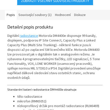
ZOBRAZIT VŠECHNY SOUVISEJÍCÍ PRODUKTY
Popis
Související soubory (1)
Hodnocení
Diskuze
Detailní popis produktu
Digitální
radiostanice
Motorola DM4400e disponuje 99 kanály,
displejem, podporou IP Site Connect, Capacity Plus a Linked
Capacity Plus (Multi Site Trunking) - některé funkce jsou k
dispozici až po zaplacení SW licenčního klíče. Motorolu DM4400
lze provozovat jak v digitálním tak v analogovém režimu. Je
vybavena 4 programovatelnými tlačítky, LED signalizací, 5 Tone
Functionality, VOX, LONE WORKER (osamocený pracovník),
splňuje normou MIL STD810 a IP54. Digitální provedení umožňuje
například dálkové sledování stavu ostatních stanic, ochranu
osobních údajů.
Standardní balení radiostanice DM4400e obsahuje:
tělo radiostanice
mikrofon (RMN5052)
nízkoprofilový držák pro montáž radiostanice (RLN6469)