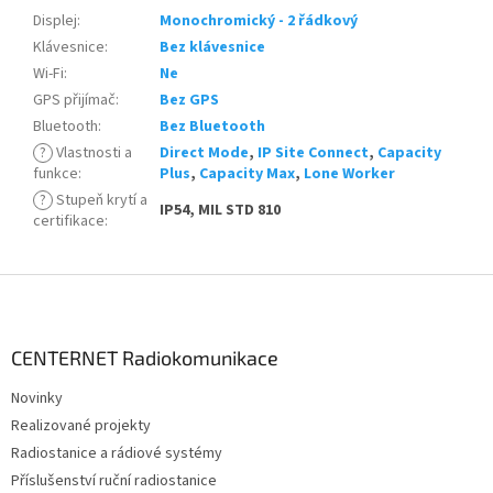
Displej
:
Monochromický - 2 řádkový
Klávesnice
:
Bez klávesnice
Wi-Fi
:
Ne
GPS přijímač
:
Bez GPS
Bluetooth
:
Bez Bluetooth
?
Vlastnosti a
Direct Mode
,
IP Site Connect
,
Capacity
funkce
:
Plus
,
Capacity Max
,
Lone Worker
?
Stupeň krytí a
IP54, MIL STD 810
certifikace
:
Z
á
p
a
CENTERNET Radiokomunikace
t
Novinky
í
Realizované projekty
Radiostanice a rádiové systémy
Příslušenství ruční radiostanice