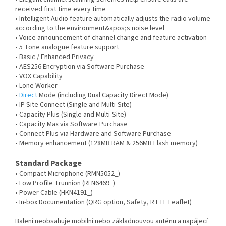
received first time every time
• Intelligent Audio feature automatically adjusts the radio volume
according to the environment&apos;s noise level
• Voice announcement of channel change and feature activation
• 5 Tone analogue feature support
• Basic / Enhanced Privacy
• AES256 Encryption via Software Purchase
• VOX Capability
• Lone Worker
•
Direct
Mode (including Dual Capacity Direct Mode)
• IP Site Connect (Single and Multi-Site)
• Capacity Plus (Single and Multi-Site)
• Capacity Max via Software Purchase
• Connect Plus via Hardware and Software Purchase
• Memory enhancement (128MB RAM & 256MB Flash memory)
Standard Package
• Compact Microphone (RMN5052_)
• Low Profile Trunnion (RLN6469_)
• Power Cable (HKN4191_)
• In-box Documentation (QRG option, Safety, RTTE Leaflet)
Balení neobsahuje mobilní nebo základnouvou anténu a napájecí