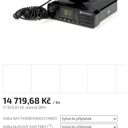
14 719,68 Kč
/ ks
17 810,81 Kč
včetně DPH
Měrná
Volba NASTAVENÍ RADIOSTANICE
cena:
Volba HLASOVÝ ASISTENT
?