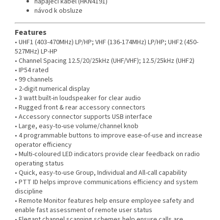
napájecí kabel (HKN4191)
návod k obsluze
Features
• UHF1 (403-470MHz) LP/HP; VHF (136-174MHz) LP/HP; UHF2 (450-
527MHz) LP-HP
• Channel Spacing 12.5/20/25kHz (UHF/VHF); 12.5/25kHz (UHF2)
• IP54 rated
• 99 channels
• 2-digit numerical display
• 3 watt built-in loudspeaker for clear audio
• Rugged front & rear accessory connectors
• Accessory connector supports USB interface
• Large, easy-to-use volume/channel knob
• 4 programmable buttons to improve ease-of-use and increase
operator efficiency
• Multi-coloured LED indicators provide clear feedback on radio
operating status
• Quick, easy-to-use Group, Individual and All-call capability
• PTT ID helps improve communications efficiency and system
discipline
• Remote Monitor features help ensure employee safety and
enable fast assessment of remote user status
• Elegant channel scanning schemes help ensure calls are