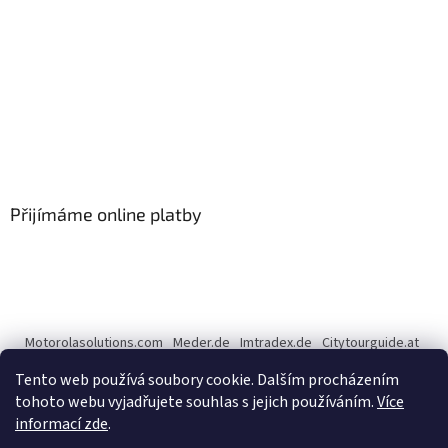
Přijímáme online platby
Motorolasolutions.com
Meder.de
Imtradex.de
Citytourguide.at
Peltor.com
Tento web používá soubory cookie. Dalším procházením
tohoto webu vyjadřujete souhlas s jejich používáním.
Více
informací zde
.