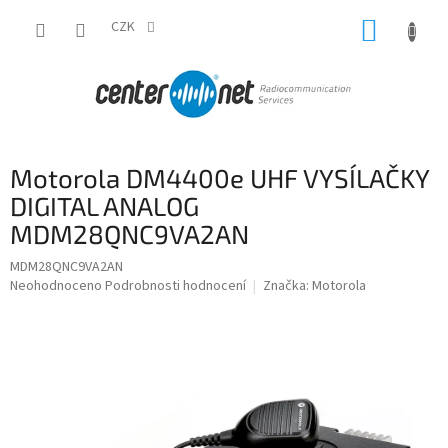
Přejít
NÁKUP
na
CZK
obsah
KOŠÍK
Motorola DM4400e UHF VYSÍLAČKY
DIGITAL ANALOG
MDM28QNC9VA2AN
MDM28QNC9VA2AN
Průměrné
Neohodnoceno
Podrobnosti hodnocení
Značka:
Motorola
hodnocení
produktu
je
0,0
z
5
hvězdiček.