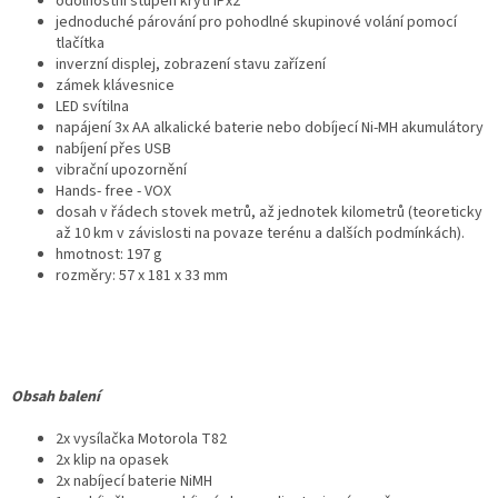
odolnostní stupeň krytí IPx2
jednoduché párování pro pohodlné skupinové volání pomocí
tlačítka
inverzní displej, zobrazení stavu zařízení
zámek klávesnice
LED svítilna
napájení 3x AA alkalické baterie nebo dobíjecí Ni-MH akumulátory
nabíjení přes USB
vibrační upozornění
Hands- free - VOX
dosah v řádech stovek metrů, až jednotek kilometrů (teoreticky
až 10 km v závislosti na povaze terénu a dalších podmínkách).
hmotnost: 197 g
rozměry: 57 x 181 x 33 mm
Obsah balení
2x vysílačka Motorola T82
2x klip na opasek
2x nabíjecí baterie NiMH