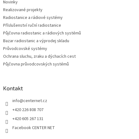
Novinky
í
Realizované projekty
Radiostanice a rádiové systémy
Příslušenství ruční radiostanice
Půjčovna radiostanic a rádiových systémů
Bazar radiostanic a výprodej skladu
Průvodcovské systémy
Ochrana sluchu, zraku a dýchacích cest
Půjčovna průvodcovských systémů
Kontakt
info
@
centernet.cz
+420 226 808 707
+420 605 267 131
Facebook CENTER NET