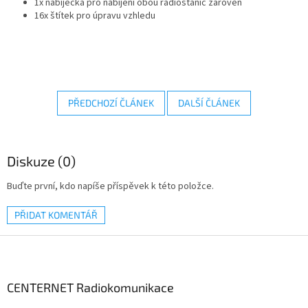
1x nabíječka pro nabíjení obou radiostanic zároveň
16x štítek pro úpravu vzhledu
PŘEDCHOZÍ ČLÁNEK
DALŠÍ ČLÁNEK
Diskuze (0)
Buďte první, kdo napíše příspěvek k této položce.
PŘIDAT KOMENTÁŘ
Z
á
p
a
CENTERNET Radiokomunikace
t