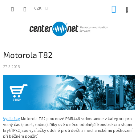
Přejít
NÁKUP
na
CZK
obsah
KOŠÍK
Motorola T82
27.3.2018
Vysílačky
Motorola T82 jsou nové PMR446 radiostanice v kategorii pro
volný čas (sport, rodina). Díky své o něco odolnější konstrukci a stupni
krytí IPx2 jsou vysílačky odolné proti dešti a mechanickému poškození
při běžném použití.