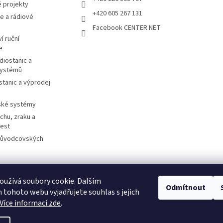
 projekty
+420 605 267 131
e a rádiové
Facebook CENTER NET
í ruční
e
diostanic a
systémů
stanic a výprodej
ské systémy
chu, zraku a
cest
růvodcovských
užívá soubory cookie. Dalším
Odmítnout
otorolasolutions.com
Meder.de
Imtradex.de
Citytourguide.at
Peltor.c
tohoto webu vyjadřujete souhlas s jejich
Více informací zde
.