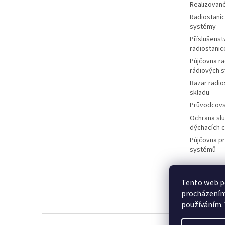
Realizované
Radiostanic
systémy
Příslušenstv
radiostanic
Půjčovna ra
rádiových 
Bazar radio
skladu
Průvodcov
Ochrana slu
dýchacích 
Půjčovna p
systémů
Tento web po
M
procházením 
používáním.