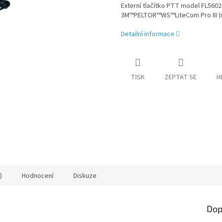
Externí tlačítko PTT model FL560
3M™PELTOR™WS™LiteCom Pro III (non
Detailní informace
TISK
ZEPTAT SE
H
)
Hodnocení
Diskuze
Dop