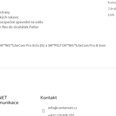
Kate
Záru
 strany
EAN
:
kých rukavic
o bezpečné upevnění na oděv
flex do slcuhátek Peltor
OR™WS™LiteCom Pro III Ex (IS) a 3M™PELTOR™WS™LiteCom Pro III (non
NET
Kontakt
munikace
info
@
centernet.cz
+420 226 808 707