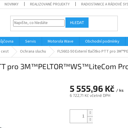
NOVINKY
REALIZOVANÉ PROJEKTY
RADIOSTANICE A RÁDIOVÉ SY
HLEDAT
ůjčovna
Servis
Motorola Wave
Obchodní podmínky
 cest
Ochrana sluchu
FL5602-50 Externí tlačítko PTT pro 3M™P
 PTT pro 3M™PELTOR™WS™LiteCom Pro 
5 555,96 Kč
/ ks
6 722,71 Kč včetně DPH
Měrná
cena: