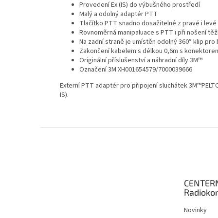
Provedení Ex (IS) do výbušného prostředí
Malý a odolný adaptér PTT
Tlačítko PTT snadno dosažitelné z pravé i levé
Rovnoměrná manipaluace s PTT i při nošení těž
Na zadní straně je umístěn odolný 360
° klip pr
Zakončení kabelem s délkou 0,6m s konektorem 
Originální příslušenství a náhradní díly 3M™
Označení 3M XH001654579/7000039666
Externí PTT adaptér pro připojení sluchátek 3M™PELT
IS).
Z
á
p
a
t
CENTER
í
Radioko
Novinky