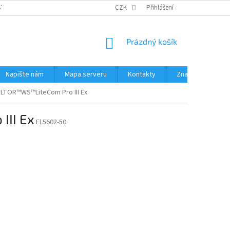
STÉMY
PŘÍSLUŠENSTVÍ RUČNÍ RADIOSTANICE
CZK
Přihlášení
PŮJČOVNA RADIOSTANI
NÁKUPNÍ
Prázdný košík
KOŠÍK
Napište nám
Mapa serveru
Kontakty
Značky
ELTOR™WS™LiteCom Pro III Ex
III Ex
FL5602-50