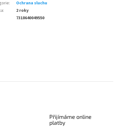
gorie
:
Ochrana sluchu
ka
:
2 roky
7318640049550
Přijímáme online
platby