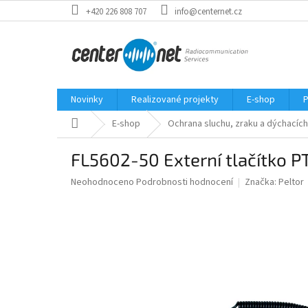
Přejít
+420 226 808 707
info@centernet.cz
na
obsah
Novinky
Realizované projekty
E-shop
P
Domů
E-shop
Ochrana sluchu, zraku a dýchacích
FL5602-50 Externí tlačítko
Průměrné
Neohodnoceno
Podrobnosti hodnocení
Značka:
Peltor
hodnocení
produktu
je
0,0
z
5
hvězdiček.