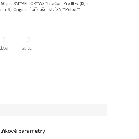
2-50 pro 3M™PELTOR™WS™LiteCom Pro III Ex (IS) a
 IS). Originální příslušenství 3M™ Peltor™.
LÍDAT
SDÍLET
lňkové parametry