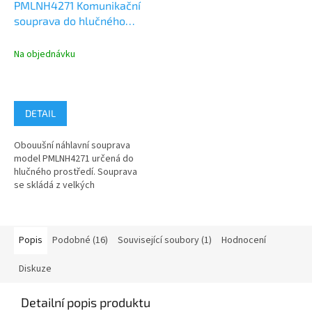
PMLNH4271 Komunikační
souprava do hlučného
prostředí, mikrofon na
ráhnu, PTT na mušli, Flex
Na objednávku
konektor
DETAIL
Obouušní náhlavní souprava
model PMLNH4271 určená do
hlučného prostředí. Souprava
se skládá z velkých
protihlukových sluchátek
sloužící jako...
Popis
Podobné (16)
Související soubory (1)
Hodnocení
Diskuze
Detailní popis produktu