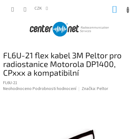
Přejít
NÁKUP
na
CZK
obsah
KOŠÍK
FL6U-21 flex kabel 3M Peltor pro
radiostanice Motorola DP1400,
CPxxx a kompatibilní
FL6U-21
Průměrné
Neohodnoceno
Podrobnosti hodnocení
Značka:
Peltor
hodnocení
produktu
je
0,0
z
5
hvězdiček.