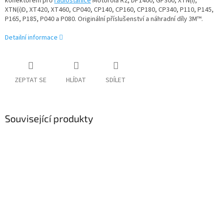
konektorem pro
radiostanice
Motorola R2, DP1400, GP300, XTN(i),
XTN(i)D, XT420, XT460, CP040, CP140, CP160, CP180, CP340, P110, P145,
P165, P185, P040 a P080. Originální příslušenství a náhradní díly 3M™.
Detailní informace
ZEPTAT SE
HLÍDAT
SDÍLET
Související produkty