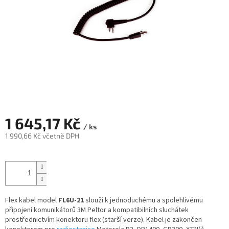
1 645,17 Kč
/ ks
1 990,66 Kč včetně DPH
Měrná
cena:
Flex kabel model
FL6U-21
slouží k jednoduchému a spolehlivému
připojení komunikátorů 3M Peltor a kompatibilních sluchátek
prostřednictvím konektoru flex (starší verze). Kabel je zakončen