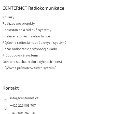
p
a
CENTERNET Radiokomunikace
t
Novinky
í
Realizované projekty
Radiostanice a rádiové systémy
Příslušenství ruční radiostanice
Půjčovna radiostanic a rádiových systémů
Bazar radiostanic a výprodej skladu
Průvodcovské systémy
Ochrana sluchu, zraku a dýchacích cest
Půjčovna průvodcovských systémů
Kontakt
info
@
centernet.cz
+420 226 808 707
+420 605 267 131