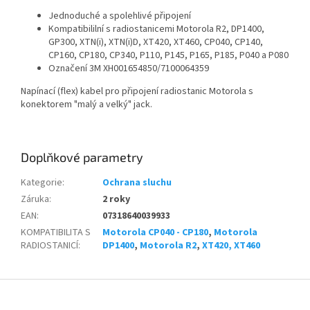
Jednoduché a spolehlivé připojení
Kompatibililní s radiostanicemi Motorola R2, DP1400,
GP300, XTN(i), XTN(i)D, XT420, XT460, CP040, CP140,
CP160, CP180, CP340, P110, P145, P165, P185, P040 a P080
Označení 3M XH001654850/7100064359
Napínací (flex) kabel pro připojení radiostanic Motorola s
konektorem "malý a velký" jack.
Doplňkové parametry
Kategorie
:
Ochrana sluchu
Záruka
:
2 roky
EAN
:
07318640039933
KOMPATIBILITA S
Motorola CP040 - CP180
,
Motorola
RADIOSTANICÍ
:
DP1400
,
Motorola R2
,
XT420, XT460
Z
á