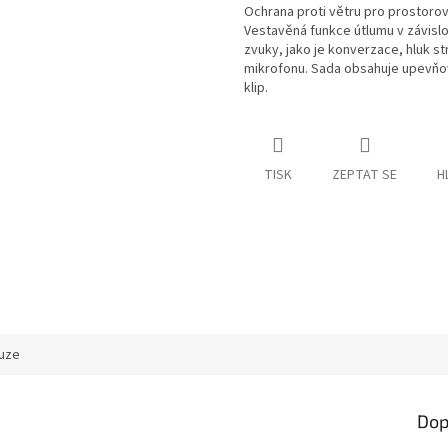
Ochrana proti větru pro prostorov
Vestavěná funkce útlumu v závislos
zvuky, jako je konverzace, hluk st
mikrofonu. Sada obsahuje upevňo
klip.
TISK
ZEPTAT SE
H
uze
Dop