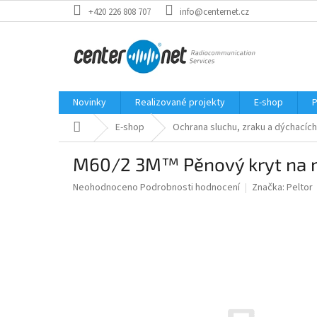
Přejít
+420 226 808 707
info@centernet.cz
na
obsah
Novinky
Realizované projekty
E-shop
P
Domů
E-shop
Ochrana sluchu, zraku a dýchacích
M60/2 3M™ Pěnový kryt na 
Průměrné
Neohodnoceno
Podrobnosti hodnocení
Značka:
Peltor
hodnocení
produktu
je
0,0
z
5
hvězdiček.