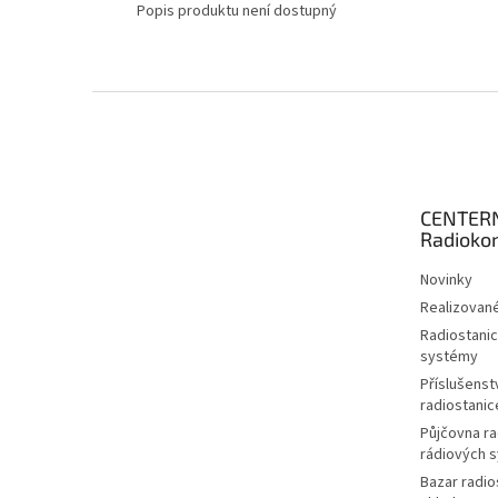
Popis produktu není dostupný
Z
á
p
a
t
CENTER
í
Radioko
Novinky
Realizované
Radiostanic
systémy
Příslušenstv
radiostanic
Půjčovna ra
rádiových 
Bazar radio