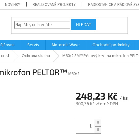
NOVINKY
REALIZOVANÉ PROJEKTY
RADIOSTANICE A RÁDIOVÉ SY
HLEDAT
ůjčovna
Servis
Motorola Wave
Obchodní podmínky
 cest
Ochrana sluchu
M60/2 3M™ Pěnový kryt na mikrofon PEL
mikrofon PELTOR™
M60/2
248,23 Kč
/ ks
300,36 Kč včetně DPH
Měrná
cena: