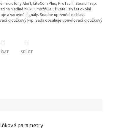
é mikrofony Alert, LiteCom Plus, ProTac II, Sound Trap.
ti na hladině hluku umožňuje uživateli slyšet okolní
roje a varovné signály. Snadné upevnění na hlavu
vací kroužkový klip. Sada obsahuje upevňovací kroužkový
LÍDAT
SDÍLET
lňkové parametry