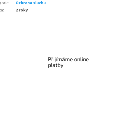
gorie
:
Ochrana sluchu
ka
:
2 roky
Přijímáme online
platby