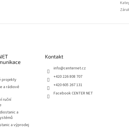
Kate
Záru
NET
Kontakt
munikace
info
@
centernet.cz
+420 226 808 707
 projekty
+420 605 267 131
e a rádiové
Facebook CENTER NET
í ruční
e
diostanic a
systémů
stanic a výprodej