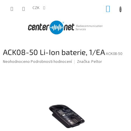
Přejít
NÁKUP
na
CZK
obsah
KOŠÍK
ACK08-50 Li-Ion baterie, 1/EA
ACK08-50
Průměrné
Neohodnoceno
Podrobnosti hodnocení
Značka:
Peltor
hodnocení
produktu
je
0,0
z
5
hvězdiček.