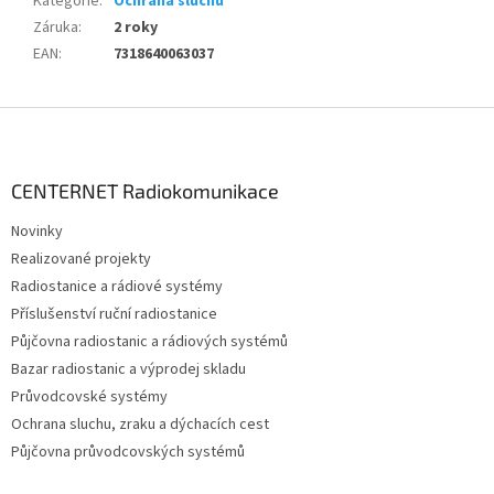
Kategorie
:
Ochrana sluchu
Záruka
:
2 roky
EAN
:
7318640063037
Z
á
p
a
CENTERNET Radiokomunikace
t
Novinky
í
Realizované projekty
Radiostanice a rádiové systémy
Příslušenství ruční radiostanice
Půjčovna radiostanic a rádiových systémů
Bazar radiostanic a výprodej skladu
Průvodcovské systémy
Ochrana sluchu, zraku a dýchacích cest
Půjčovna průvodcovských systémů