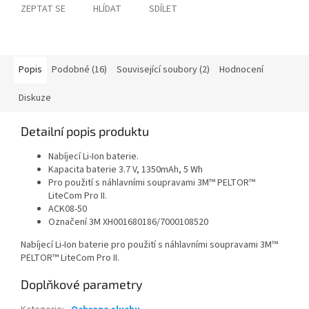
ZEPTAT SE
HLÍDAT
SDÍLET
Popis
Podobné (16)
Související soubory (2)
Hodnocení
Diskuze
Detailní popis produktu
Nabíjecí Li-Ion baterie.
Kapacita baterie 3.7 V, 1350mAh, 5 Wh
Pro použití s ​​náhlavními soupravami 3M™ PELTOR™
LiteCom Pro II.
ACK08-50
Označení 3M XH001680186/7000108520
Nabíjecí Li-Ion baterie pro použití s ​​náhlavními soupravami 3M™
PELTOR™ LiteCom Pro II.
Doplňkové parametry