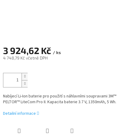
3 924,62 Kč
/ ks
4 748,79 Kč včetně DPH
Měrná
cena:
Nabíjecí Li-Ion baterie pro použití s ​​náhlavními soupravami 3M™
PELTOR™ LiteCom Pro II. Kapacita baterie 3.7 V, 1350mAh, 5 Wh.
Detailní informace