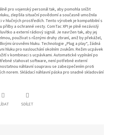
lně pro vojenský personál tak, aby pomohla snížit
uku, zlepšila situační povědomí a současně umožnila
v hlučných prostředích. Tento výrobek je kompatibilní s
ou přilby a ochranné vesty. ComTac XPI je plně nezávislý
ítko a externí rádiový signál. Je navržen tak, aby jej
mou, používat s různými druhy zbraní, aniž by překážel,
dlivými úrovněmi hluku. Technologie „Plug a play“, žádná
ovni hluku pro naslouchání okolním zvukům. Režim ucpávek
užití v kombinaci s ucpávkami. Automatické vypínání po
třebné stahovat software, není potřebné externí
amostatnou náhlavní soupravu se zabezpečením proti
ých norem. Skládací náhlavní páska pro snadné skladování
LÍDAT
SDÍLET