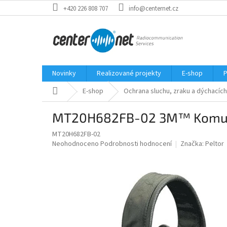
Přejít
+420 226 808 707
info@centernet.cz
na
obsah
Novinky
Realizované projekty
E-shop
P
Domů
E-shop
Ochrana sluchu, zraku a dýchacích
MT20H682FB-02 3M™ Komunika
MT20H682FB-02
Průměrné
Neohodnoceno
Podrobnosti hodnocení
Značka:
Peltor
hodnocení
produktu
je
0,0
z
5
hvězdiček.