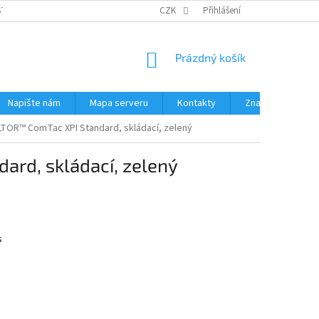
STÉMY
PŘÍSLUŠENSTVÍ RUČNÍ RADIOSTANICE
CZK
Přihlášení
PŮJČOVNA RADIOSTANI
NÁKUPNÍ
Prázdný košík
KOŠÍK
Napište nám
Mapa serveru
Kontakty
Značky
TOR™ ComTac XPI Standard, skládací, zelený
d, skládací, zelený
s