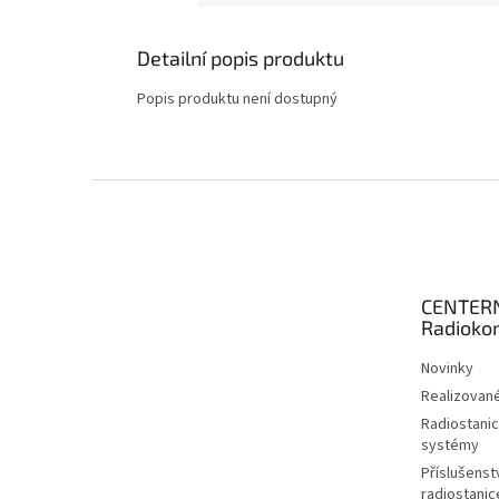
Detailní popis produktu
Popis produktu není dostupný
Z
á
p
a
t
CENTER
í
Radioko
Novinky
Realizované
Radiostanic
systémy
Příslušenstv
radiostanic