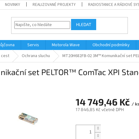
NOVINKY
REALIZOVANÉ PROJEKTY
RADIOSTANICE A RÁDIOVÉ SY
HLEDAT
ůjčovna
Servis
Motorola Wave
Obchodní podmínky
 cest
Ochrana sluchu
MT20H682FB-02 3M™ Komunikační set PEL
ční set PELTOR™ ComTac XPI Standar
14 749,46 Kč
/ k
17 846,85 Kč včetně DPH
Měrná
cena: