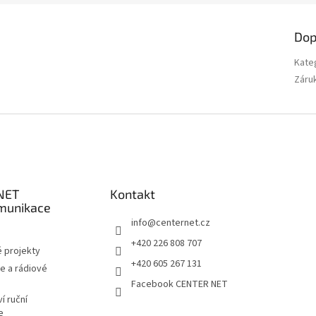
Dop
Kate
Záru
NET
Kontakt
munikace
info
@
centernet.cz
+420 226 808 707
 projekty
+420 605 267 131
e a rádiové
Facebook CENTER NET
í ruční
e