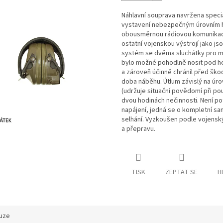
Náhlavní souprava navržena speciá
vystavení nebezpečným úrovním hl
obousměrnou rádiovou komunikaci 
ostatní vojenskou výstrojí jako js
systém se dvěma sluchátky pro mluv
bylo možné pohodlně nosit pod hel
a zároveň účinně chránil před ško
doba náběhu. Útlum závislý na úr
(udržuje situační povědomí při po
dvou hodinách nečinnosti. Není po
napájení, jedná se o kompletní s
selhání. Vyzkoušen podle vojensk
a přepravu.
TISK
ZEPTAT SE
H
uze