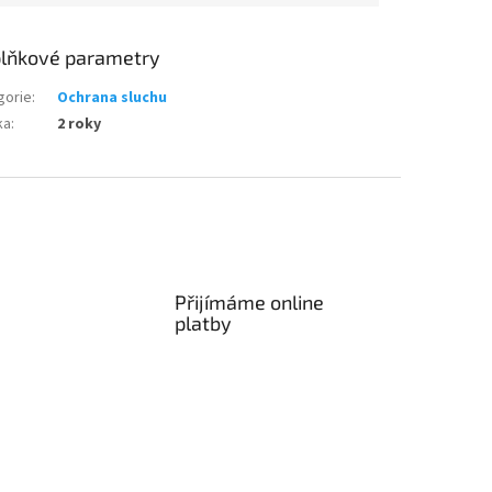
lňkové parametry
gorie
:
Ochrana sluchu
ka
:
2 roky
Přijímáme online
platby