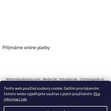
Přijímáme online platby
Motorolasolutions.com
Meder.de
Imtradex.de
Citytourguide.at
Peltor.com
Tento web používá soubory cookie. Dalším procházením
tohoto webu vyjadřujete souhlas s jejich používáním.
Více
informací zde
.
Vytvořil Shoptet