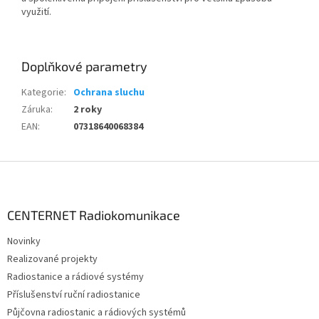
využití.
Doplňkové parametry
Kategorie
:
Ochrana sluchu
Záruka
:
2 roky
EAN
:
07318640068384
Z
á
p
a
CENTERNET Radiokomunikace
t
Novinky
í
Realizované projekty
Radiostanice a rádiové systémy
Příslušenství ruční radiostanice
Půjčovna radiostanic a rádiových systémů