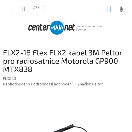
Přejít
NÁKUP
na
CZK
obsah
KOŠÍK
FLX2-18 Flex FLX2 kabel 3M Peltor
pro radiosatnice Motorola GP900,
MTX838
FLX2-18
Průměrné
Neohodnoceno
Podrobnosti hodnocení
Značka:
Peltor
hodnocení
produktu
je
0,0
z
5
hvězdiček.