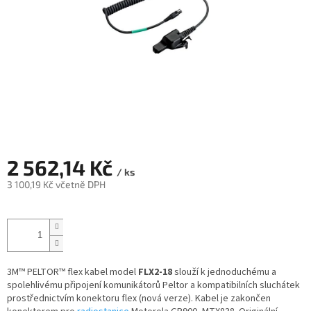
2 562,14 Kč
/ ks
3 100,19 Kč včetně DPH
Měrná
cena:
3M™ PELTOR™ flex kabel model
FLX2-18
slouží k jednoduchému a
spolehlivému připojení komunikátorů Peltor a kompatibilních sluchátek
prostřednictvím konektoru flex (nová verze). Kabel je zakončen