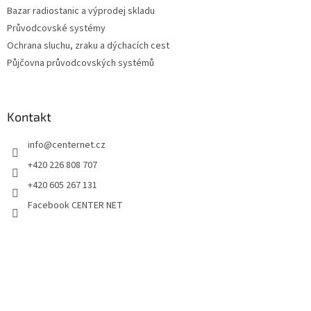
Bazar radiostanic a výprodej skladu
Průvodcovské systémy
Ochrana sluchu, zraku a dýchacích cest
Půjčovna průvodcovských systémů
Kontakt
info
@
centernet.cz
+420 226 808 707
+420 605 267 131
Facebook CENTER NET