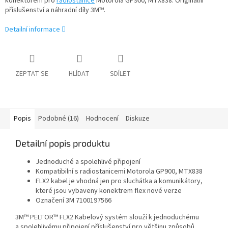
konektorem pro
radiostanice
Motorola GP900, MTX838. Originální
příslušenství a náhradní díly 3M™.
Detailní informace
ZEPTAT SE
HLÍDAT
SDÍLET
Popis
Podobné (16)
Hodnocení
Diskuze
Detailní popis produktu
Jednoduché a spolehlivé připojení
Kompatibilní s radiostanicemi Motorola GP900, MTX838
FLX2 kabel je vhodná jen pro sluchátka a komunikátory,
které jsou vybaveny konektrem flex nové verze
Označení 3M 7100197566
3M™ PELTOR™ FLX2 Kabelový systém slouží k jednoduchému
a spolehlivému připojení příslušenství pro většinu způsobů