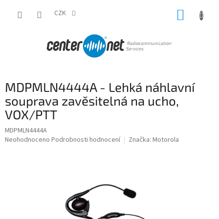
Přejít
NÁKUP
na
CZK
obsah
KOŠÍK
MDPMLN4444A - Lehká náhlavní
souprava zavěsitelná na ucho,
VOX/PTT
MDPMLN4444A
Průměrné
Neohodnoceno
Podrobnosti hodnocení
Značka:
Motorola
hodnocení
produktu
je
0,0
z
5
hvězdiček.