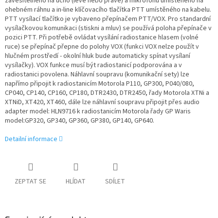
zavěsitelného na ucho (levé nebo pravé) a mikrofonu umístěného na
ohebném ráhnu a in-line klíčovacího tlačítka PTT umístěného na kabelu.
PTT vysílací tlačítko je vybaveno přepínačem PTT/VOX. Pro standardní
vysílačkovou komunikaci (stiskni a mluv) se používá poloha přepínače v
pozici PTT. Při potřebě ovládat vysílání radiostanice hlasem (volné
ruce) se přepínač přepne do polohy VOX (funkci VOX nelze použít v
hlučném prostředí - okolní hluk bude automaticky spínat vysílaní
vysílačky). VOX funkce musí být radiostanicí podporována a v
radiostanici povolena. Náhlavní soupravu (komunikační sety) lze
napřímo připojit k radiostanicím Motorola P110, GP300, P040/080,
CP040, CP140, CP160, CP180, DTR2430, DTR2450, řady Motorola XTNi a
XTNiD, XT420, XT460, dále lze náhlavní soupravu připojit přes audio
adapter model: HLN9716 k radiostanicím Motorola řady GP Waris
model:GP320, GP340, GP360, GP380, GP140, GP640.
Detailní informace
ZEPTAT SE
HLÍDAT
SDÍLET