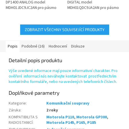
DP1400 ANALOG model
DIGITAL model
MDH01JDC9JC2AN pro pásmo
MDH01QDC9JA2AN pro pásmo
VHF 136-174 MHz. Pokud
UHF 403-470 MHz. Pokud
nenaleznete ve...
nenaleznete ve variantách...
ZOBRAZIT VŠECHNY SOUVISEJÍCÍ PRODUKTY
Popis
Podobné (16)
Hodnocení
Diskuze
Detailní popis produktu
Výše uvedené informace mají pouze informativní charakter. Pro
ověření informací nás neváhejte kontaktovat prostřednictvím
kontaktního formuláře, nebo na uvedených telefonních číslech.
Doplňkové parametry
Kategorie
:
Komunikační soupravy
Záruka
:
2 roky
KOMPATIBILITA S
Motorola P110
,
Motorola GP300
,
RADIOSTANICÍ
:
Motorola P145, P165, P185