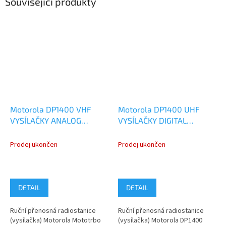
Související produkty
Motorola DP1400 VHF
Motorola DP1400 UHF
VYSÍLAČKY ANALOG
VYSÍLAČKY DIGITAL
MDH01JDC9JC2AN
ANALOG
MDH01QDC9JA2AN
Prodej ukončen
Prodej ukončen
DETAIL
DETAIL
Ruční přenosná radiostanice
Ruční přenosná radiostanice
(vysílačka) Motorola Mototrbo
(vysílačka) Motorola DP1400