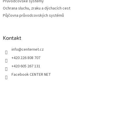
Průvodcovské systémy
Ochrana sluchu, zraku a dýchacích cest
Půjčovna průvodcovských systémů
Kontakt
info
@
centernet.cz
+420 226 808 707
+420 605 267 131
Facebook CENTER NET