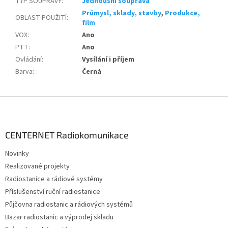
TYP SOUPRAVY
:
Jednoušní souprava
Průmysl, sklady, stavby
,
Produkce,
OBLAST POUŽITÍ
:
film
VOX
:
Ano
PTT
:
Ano
Ovládání
:
Vysílání i příjem
Barva
:
Černá
Z
á
p
a
CENTERNET Radiokomunikace
t
Novinky
í
Realizované projekty
Radiostanice a rádiové systémy
Příslušenství ruční radiostanice
Půjčovna radiostanic a rádiových systémů
Bazar radiostanic a výprodej skladu