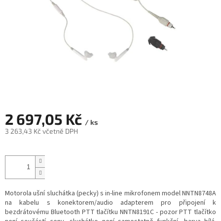
2 697,05 Kč
/ ks
3 263,43 Kč včetně DPH
Měrná
cena:
Motorola ušní sluchátka (pecky) s in-line mikrofonem model NNTN8748A
na kabelu s konektorem/audio adapterem pro připojení k
bezdrátovému Bluetooth PTT tlačítku NNTN8191C - pozor PTT tlačítko