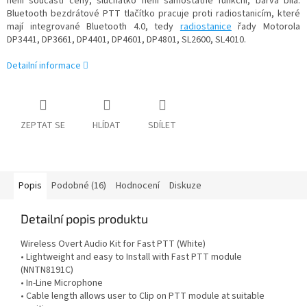
není součástí ceny, sluchátko není samostatně funkční, barva bílá.
Bluetooth bezdrátové PTT tlačítko pracuje proti radiostanicím, které
mají integrované Bluetooth 4.0, tedy
radiostanice
řady Motorola
DP3441, DP3661, DP4401, DP4601, DP4801, SL2600, SL4010.
Detailní informace
ZEPTAT SE
HLÍDAT
SDÍLET
Popis
Podobné (16)
Hodnocení
Diskuze
Detailní popis produktu
Wireless Overt Audio Kit for Fast PTT (White)
• Lightweight and easy to Install with Fast PTT module
(NNTN8191C)
• In-Line Microphone
• Cable length allows user to Clip on PTT module at suitable