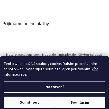
Přijímáme online platby
Motorolasolutions.com
Meder.de
Imtradex.de
Citytourguide.at
Peltor.com
Tento web používá soubory cookie. Dalším procházením
tohoto webu vyjadřujete souhlas s jejich používáním.
Více
informací zde
.
Vytvořil Shoptet
Nastavení
Copyright 2026
CENTERNET.cz
. Všechna práva vyhrazena.
Upravit
Odmítnout
Souhlasím
nastavení cookies