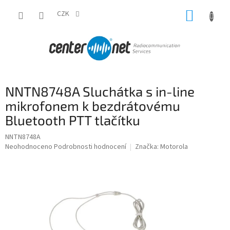
Přejít
NÁKUP
na
CZK
obsah
KOŠÍK
NNTN8748A Sluchátka s in-line
mikrofonem k bezdrátovému
Bluetooth PTT tlačítku
NNTN8748A
Průměrné
Neohodnoceno
Podrobnosti hodnocení
Značka:
Motorola
hodnocení
produktu
je
0,0
z
5
hvězdiček.