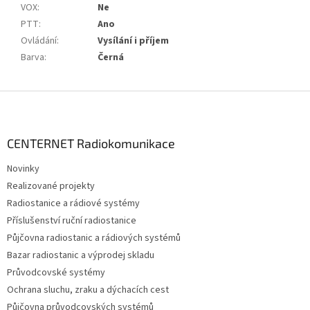
VOX
:
Ne
PTT
:
Ano
Ovládání
:
Vysílání i příjem
Barva
:
Černá
Z
á
p
a
CENTERNET Radiokomunikace
t
Novinky
í
Realizované projekty
Radiostanice a rádiové systémy
Příslušenství ruční radiostanice
Půjčovna radiostanic a rádiových systémů
Bazar radiostanic a výprodej skladu
Průvodcovské systémy
Ochrana sluchu, zraku a dýchacích cest
Půjčovna průvodcovských systémů