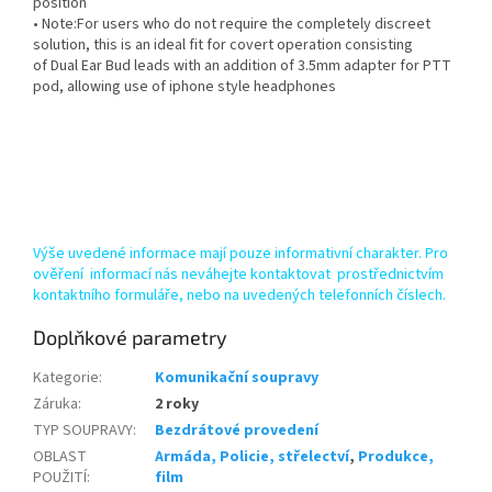
position
• Note:For users who do not require the completely discreet
solution, this is an ideal fit for covert operation consisting
of Dual Ear Bud leads with an addition of 3.5mm adapter for PTT
pod, allowing use of iphone style headphones
Výše uvedené informace mají pouze informativní charakter. Pro
ověření informací nás neváhejte kontaktovat prostřednictvím
kontaktního formuláře, nebo na uvedených telefonních číslech.
Doplňkové parametry
Kategorie
:
Komunikační soupravy
Záruka
:
2 roky
TYP SOUPRAVY
:
Bezdrátové provedení
OBLAST
Armáda, Policie, střelectví
,
Produkce,
POUŽITÍ
:
film