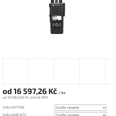
od
16 597,26 Kč
/ ks
od
20 082,68 Kč
včetně DPH
Měrná
Volba BATERIE
cena:
Volba NABÍJEČE