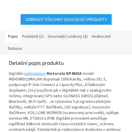
určený pro nabíjení baterií...
Kmitočtový rozsah UHF 440-
490MHz, délka...
ZOBRAZIT VŠECHNY SOUVISEJÍCÍ PRODUKTY
Popis
Podobné (1)
Související soubory (2)
Hodnocení
Diskuze
Detailní popis produktu
Digitální
radiostanice
Motorola DP4601E
model
MDH56RDQ9RA1AN disponuje 1000 kanály, volbou SEL 5,
podporuje IP Site Connect a Capacity Plus, 4 řádkovým
displejem, lze jí používat jak v digitálním tak v analogovém
režimu, integrovaný GPS nebo GLONASS (GNSS) přijímač,
Bluetooth, Wi-Fi (wifi)... Je vybavena 5 programovatelnými
tlačítky, velkým PTT tlačítkem, LED signalizací, nouzovým
tlačítkem, VOX, LONE WORKER (osamocený pracovník), splňuje
normou MIL STD810 a IP68. Digitální provedení umožňuje
například dálkové sledování stavu ostatních stanic, ochranu
osobních údajů. Standartně je radiostanice dodávána s anténou