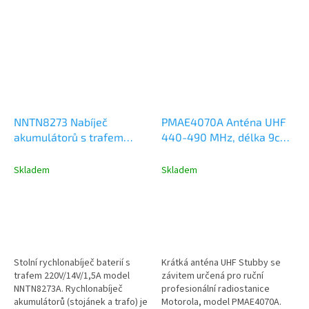
NNTN8273 Nabíječ
PMAE4070A Anténa UHF
akumulátorů s trafem
440-490 MHz, délka 9cm,
220V, Motorola
Motorola DP2000,
MOTOTRBO R5, R7,
DP3441, DP4000, R7, R5,
Skladem
Skladem
DP2000 a DP4000
R2
Stolní rychlonabíječ baterií s
Krátká anténa UHF Stubby se
trafem 220V/14V/1,5A model
závitem určená pro ruční
NNTN8273A. Rychlonabíječ
profesionální radiostanice
akumulátorů (stojánek a trafo) je
Motorola, model PMAE4070A.