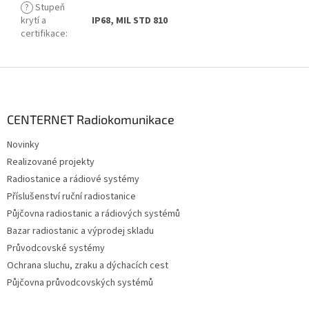
?
Stupeň
krytí a
IP68, MIL STD 810
certifikace
:
Z
á
p
a
CENTERNET Radiokomunikace
t
Novinky
í
Realizované projekty
Radiostanice a rádiové systémy
Příslušenství ruční radiostanice
Půjčovna radiostanic a rádiových systémů
Bazar radiostanic a výprodej skladu
Průvodcovské systémy
Ochrana sluchu, zraku a dýchacích cest
Půjčovna průvodcovských systémů