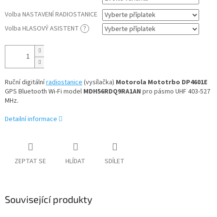
Volba NASTAVENÍ RADIOSTANICE
Volba HLASOVÝ ASISTENT
?
Ruční digitální
radiostanice
(vysílačka)
Motorola Mototrbo DP4601E
GPS Bluetooth Wi-Fi model
MDH56RDQ9RA1AN
pro pásmo UHF 403-527
MHz.
Detailní informace
ZEPTAT SE
HLÍDAT
SDÍLET
Související produkty