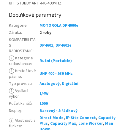
UHF STUBBY ANT 440-490MHZ.
Doplňkové parametry
Kategorie
:
MOTOROLA DP4000e
Záruka
:
2 roky
KOMPATIBILITA
S
DP4601, DP4601e
RADIOSTANICÍ
:
?
Kategorie
Ruční (Portable)
radiostanice
:
?
Kmitočtové
UHF 400 - 530 MHz
pásmo
:
Typ provozu
:
Analogový
,
Digitální
?
Vysílací
1/4W
výkon
:
Počet kanálů
:
1000
Displej
:
Barevný - 5 řádkový
Direct Mode
,
IP Site Connect
,
Capacity
?
Vlastnosti a
Plus
,
Capacity Max
,
Lone Worker
,
Man
funkce
:
Down