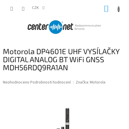
Přejít
NÁKUP
na
CZK
obsah
KOŠÍK
Motorola DP4601E UHF VYSÍLAČKY
DIGITAL ANALOG BT WiFi GNSS
MDH56RDQ9RA1AN
Průměrné
Neohodnoceno
Podrobnosti hodnocení
Značka:
Motorola
hodnocení
produktu
je
0,0
z
5
hvězdiček.