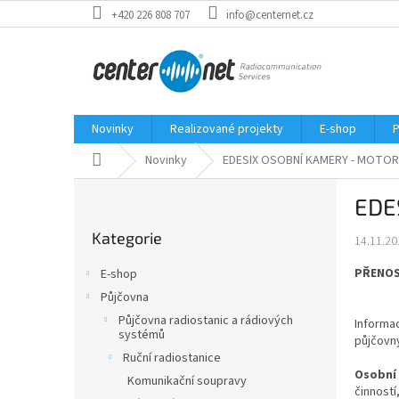
Přejít
+420 226 808 707
info@centernet.cz
na
obsah
Novinky
Realizované projekty
E-shop
P
Domů
Novinky
EDESIX OSOBNÍ KAMERY - MOTO
P
EDE
o
Přeskočit
s
Kategorie
kategorie
14.11.20
t
r
PŘENOS
E-shop
a
Půjčovna
n
Půjčovna radiostanic a rádiových
n
Informa
systémů
půjčovn
í
Ruční radiostanice
p
Osobní
Komunikační soupravy
a
činnost