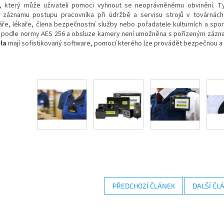
l, který může uživateli pomoci vyhnout se neoprávněnému obvinění. T
í záznamu postupu pracovníka při údržbě a servisu strojů v továrnác
áře, lékaře, člena bezpečnostní služby nebo pořadatele kulturních a spo
n podle normy AES 256 a obsluze kamery není umožněna s pořízeným záz
la
mají sofistikovaný software, pomocí kterého lze provádět bezpečnou 
PŘEDCHOZÍ ČLÁNEK
DALŠÍ ČL