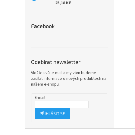
25,18 Kč
Facebook
Odebírat newsletter
Vložte svůj e-mail a my vám budeme
zasílat informace o nových produktech na
našem e-shopu.
E-mail
PŘIHLÁSIT SE
Z