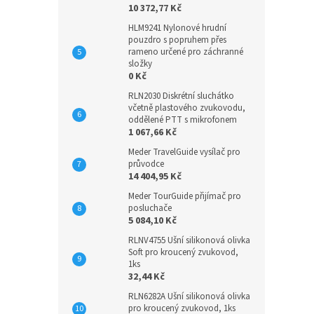
10 372,77 Kč
HLM9241 Nylonové hrudní
pouzdro s popruhem přes
rameno určené pro záchranné
složky
0 Kč
RLN2030 Diskrétní sluchátko
včetně plastového zvukovodu,
oddělené PTT s mikrofonem
1 067,66 Kč
Meder TravelGuide vysílač pro
průvodce
14 404,95 Kč
Meder TourGuide přijímač pro
posluchače
5 084,10 Kč
RLNV4755 Ušní silikonová olivka
Soft pro kroucený zvukovod,
1ks
32,44 Kč
RLN6282A Ušní silikonová olivka
pro kroucený zvukovod, 1ks