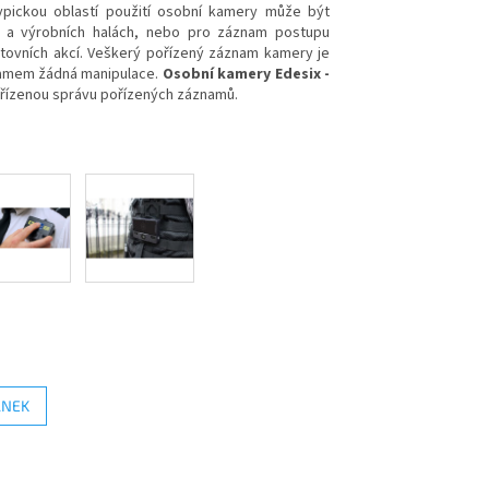
ypickou oblastí použití osobní kamery může být
h a výrobních halách, nebo pro záznam postupu
rtovních akcí. Veškerý pořízený záznam kamery je
namem žádná manipulace.
Osobní kamery Edesix -
a řízenou správu pořízených záznamů.
ÁNEK