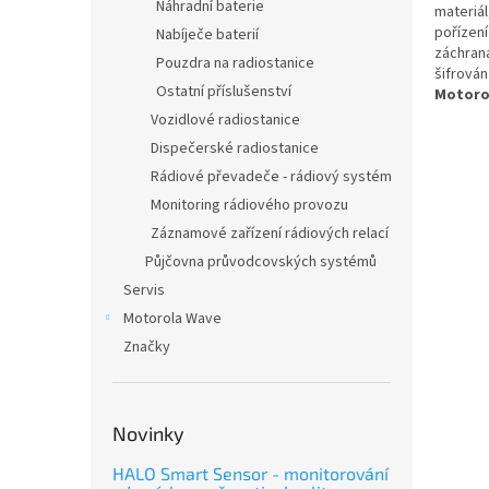
n
Náhradní baterie
materiá
e
pořízen
Nabíječe baterií
l
záchran
Pouzdra na radiostanice
šifrová
Ostatní příslušenství
Motoro
Vozidlové radiostanice
Dispečerské radiostanice
Rádiové převadeče - rádiový systém
Monitoring rádiového provozu
Záznamové zařízení rádiových relací
Půjčovna průvodcovských systémů
Servis
Motorola Wave
Značky
Novinky
HALO Smart Sensor - monitorování