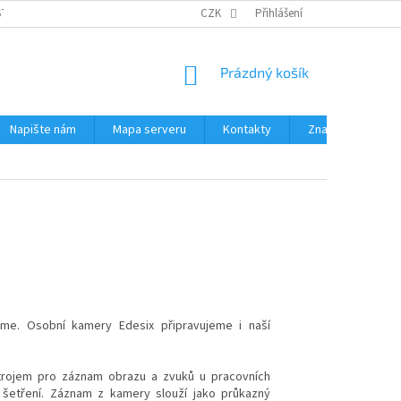
STÉMY
PŘÍSLUŠENSTVÍ RUČNÍ RADIOSTANICE
CZK
Přihlášení
PŮJČOVNA RADIOSTANI
NÁKUPNÍ
Prázdný košík
KOŠÍK
Napište nám
Mapa serveru
Kontakty
Značky
eme. Osobní kamery Edesix připravujeme i naší
strojem pro záznam obrazu a zvuků u pracovních
 šetření. Záznam z kamery slouží jako průkazný