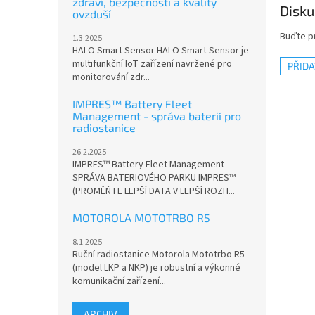
zdraví, bezpečnosti a kvality
Disku
ovzduší
Buďte pr
1.3.2025
HALO Smart Sensor HALO Smart Sensor je
multifunkční IoT zařízení navržené pro
PŘID
monitorování zdr...
IMPRES™ Battery Fleet
Management - správa baterií pro
radiostanice
26.2.2025
IMPRES™ Battery Fleet Management
SPRÁVA BATERIOVÉHO PARKU IMPRES™
(PROMĚŇTE LEPŠÍ DATA V LEPŠÍ ROZH...
MOTOROLA MOTOTRBO R5
8.1.2025
Ruční radiostanice Motorola Mototrbo R5
(model LKP a NKP) je robustní a výkonné
komunikační zařízení...
ARCHIV