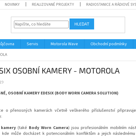
NOVINKY
REALIZOVANÉ PROJEKTY
RADIOSTANICE A RÁDIOVÉ SY
HLEDAT
ůjčovna
Servis
Motorola Wave
Obchodní podmínky
ROLA
SIX OSOBNÍ KAMERY - MOTOROLA
19
NÉ, OSOBNÍ KAMERY EDESIX (BODY WORN CAMERA SOLUTION)
ce o přenosných kamerách včetně veškerého příslušenství připravuj
y.
 kamery
(také
Body Worn Camera
) jsou profesionálním mobilním ná
í, kde může docházet k potencionálním konfliktům a jejich následnému