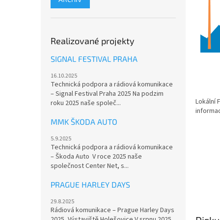
Realizované projekty
SIGNAL FESTIVAL PRAHA
16.10.2025
Technická podpora a rádiová komunikace
– Signal Festival Praha 2025 Na podzim
Lokální
roku 2025 naše společ...
informa
MMK ŠKODA AUTO
5.9.2025
Technická podpora a rádiová komunikace
– Škoda Auto V roce 2025 naše
společnost Center Net, s...
PRAGUE HARLEY DAYS
29.8.2025
Rádiová komunikace – Prague Harley Days
2025, Výstaviště Holešovice V srpnu 2025