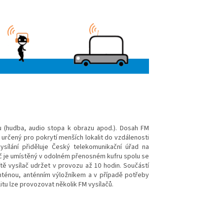
álu (hudba, audio stopa k obrazu apod.). Dosah FM
 určený pro pokrytí menších lokalit do vzdálenosti
ysílání přiděluje Český telekomunikační úřad na
č je umístěný v odolném přenosném kufru spolu se
ítě vysílač udržet v provozu až 10 hodin. Součástí
 anténou, anténním výložníkem a v případě potřeby
itu lze provozovat několik FM vysílačů.