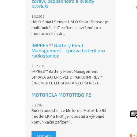
zdraví, bezpečnosti a kvality
ovzduší
1.3.2025
HALO Smart Sensor HALO Smart Sensor je
multifunkční IoT zařízení navržené pro
monitorování zdr...
IMPRES™ Battery Fleet
Management - správa baterií pro
radiostanice
26.2.2025
IMPRES™ Battery Fleet Management
SPRÁVA BATERIOVÉHO PARKU IMPRES™
(PROMĚŇTE LEPŠÍ DATA V LEPŠÍ ROZH...
MOTOROLA MOTOTRBO R5
8.1.2025
Ruční radiostanice Motorola Mototrbo R5
(model LKP a NKP) je robustní a výkonné
komunikační zařízení...
ARCHIV