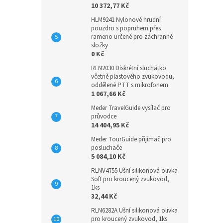
10 372,77 Kč
HLM9241 Nylonové hrudní
pouzdro s popruhem přes
rameno určené pro záchranné
složky
0 Kč
RLN2030 Diskrétní sluchátko
včetně plastového zvukovodu,
oddělené PTT s mikrofonem
1 067,66 Kč
Meder TravelGuide vysílač pro
průvodce
14 404,95 Kč
Meder TourGuide přijímač pro
posluchače
5 084,10 Kč
RLNV4755 Ušní silikonová olivka
Soft pro kroucený zvukovod,
1ks
32,44 Kč
RLN6282A Ušní silikonová olivka
pro kroucený zvukovod, 1ks