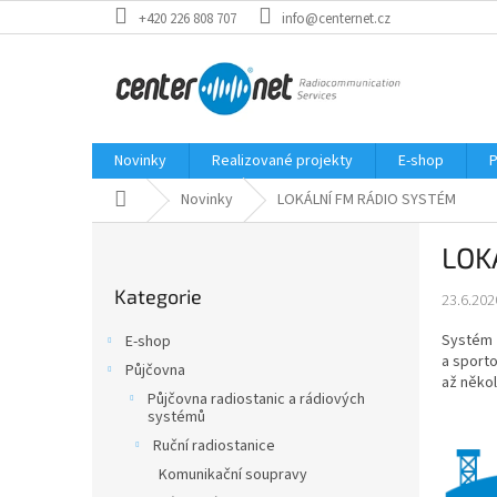
Přejít
+420 226 808 707
info@centernet.cz
na
obsah
Novinky
Realizované projekty
E-shop
P
Domů
Novinky
LOKÁLNÍ FM RÁDIO SYSTÉM
P
LOK
o
Přeskočit
s
Kategorie
kategorie
23.6.202
t
r
Systém 
E-shop
a
a sporto
Půjčovna
n
až někol
Půjčovna radiostanic a rádiových
n
systémů
í
Ruční radiostanice
p
Komunikační soupravy
a