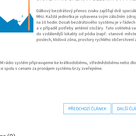
Dálkový bezdrátový přenos zvuku zajišťují dvě speciál
MHz. Každá jednotka je vybavena svým záložním zdrojem
na 10 hodin. Dosah bezdrátového systému je v řádech 
a v případě potřeby anténní stožáry. Tato volitelná v
do vzdálenější lokality od pódia (např.: stanové měs
poslech, klidová zóna, prostory rychlého občerstvení 
 FM rádio systém připravujeme ke krátkodobému, střednědobému nebo dl
ce spolu s cenami za pronájem systému brzy zveřejníme.
PŘEDCHOZÍ ČLÁNEK
DALŠÍ ČL