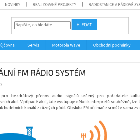
NOVINKY
REALIZOVANÉ PROJEKTY
RADIOSTANICE A RÁDIOVÉ SY
HLEDAT
ůjčovna
Servis
Motorola Wave
Obchodní podmínky
ÁLNÍ FM RÁDIO SYSTÉM
0
pro bezdrátový přenos audio signálů určený pro pořadatele kulturn
vních akcí. V případě akcí, kde vystupuje několik interpretů souběžně, lze 
ik hudebních kanálů z různých pódií. Obsluha FM přijímače si může sama zvo