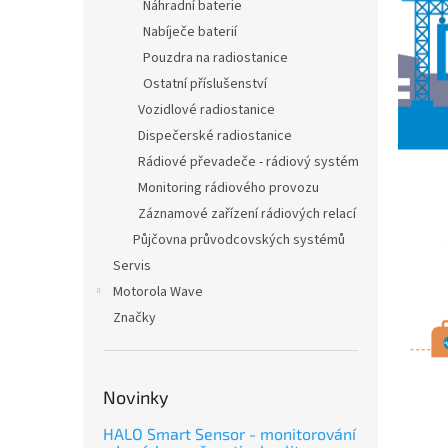
n
Náhradní baterie
e
Nabíječe baterií
l
Pouzdra na radiostanice
Ostatní příslušenství
Vozidlové radiostanice
Dispečerské radiostanice
Rádiové převadeče - rádiový systém
Monitoring rádiového provozu
Záznamové zařízení rádiových relací
Půjčovna průvodcovských systémů
Servis
Motorola Wave
Značky
Novinky
HALO Smart Sensor - monitorování