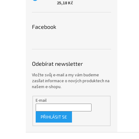
25,18 Kč
Facebook
Odebírat newsletter
Vložte svůj e-mail a my vám budeme
zasílat informace o nových produktech na
našem e-shopu.
E-mail
PŘIHLÁSIT SE
Z