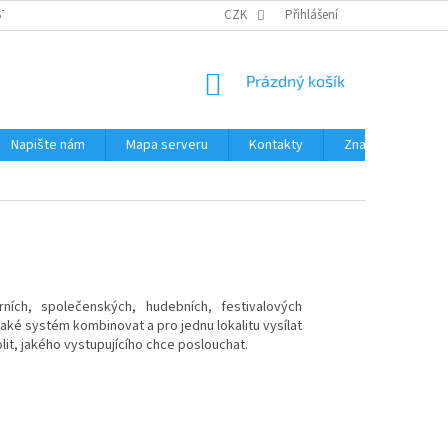
STÉMY
PŘÍSLUŠENSTVÍ RUČNÍ RADIOSTANICE
CZK
Přihlášení
PŮJČOVNA RADIOSTANI
NÁKUPNÍ
Prázdný košík
KOŠÍK
Napište nám
Mapa serveru
Kontakty
Značky
ích, společenských, hudebních, festivalových
také systém kombinovat a pro jednu lokalitu vysílat
lit, jakého vystupujícího chce poslouchat.