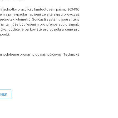
ní jednotky pracující v kmitočtovém pásmu 863-865
 a při výpadku napájení ze sítě zajistí provoz až
jednotek kilometrů. Součástí systému jsou antény
arianta může být řešením pro přenos audio signálu
tečko, oddělené parkoviště pro vozidla určené pro
apod.).
ouhodobému pronájmu do naší půjčovny. Technické
ÁNEK