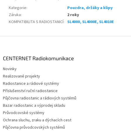
Kategorie
:
Pouzdra, držáky a klipy
Záruka
:
2 roky
KOMPATIBILITA S RADIOSTANICÍ
:
SL4000, SL4000E, SL4010E
Z
á
p
a
CENTERNET Radiokomunikace
t
Novinky
í
Realizované projekty
Radiostanice a rádiové systémy
Příslušenství ruční radiostanice
Půjčovna radiostanic a rádiových systémů
Bazar radiostanic a výprodej skladu
Průvodcovské systémy
Ochrana sluchu, zraku a dýchacích cest
Půjčovna průvodcovských systémů