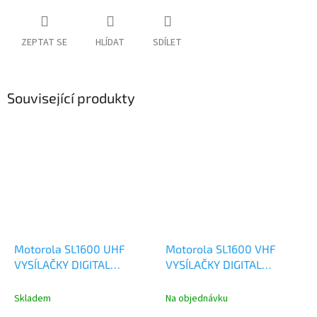
ZEPTAT SE
HLÍDAT
SDÍLET
Související produkty
Motorola SL1600 UHF
Motorola SL1600 VHF
VYSÍLAČKY DIGITAL
VYSÍLAČKY DIGITAL
ANALOG
ANALOG
MDH88QCP9JA2AN
MDH88JCP9JA2AN
Skladem
Na objednávku