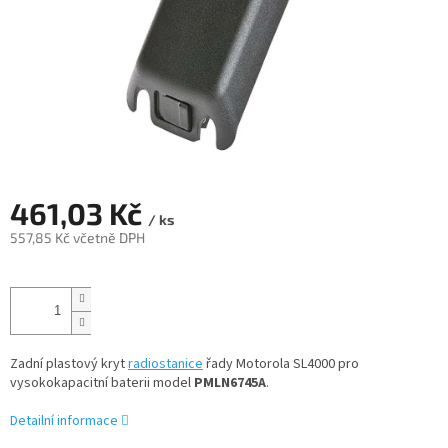
461,03 Kč
/ ks
557,85 Kč včetně DPH
Měrná
cena:
Zadní plastový kryt
radiostanice
řady Motorola SL4000 pro
vysokokapacitní baterii model
PMLN6745A
.
Detailní informace