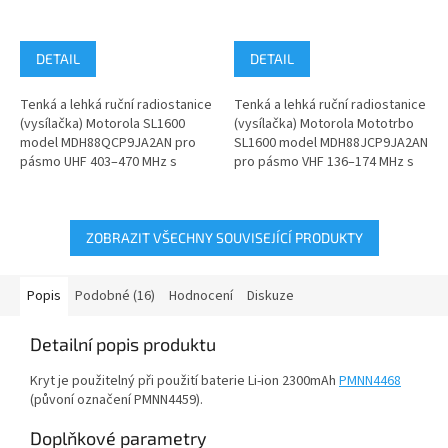
DETAIL
DETAIL
Tenká a lehká ruční radiostanice
Tenká a lehká ruční radiostanice
(vysílačka) Motorola SL1600
(vysílačka) Motorola Mototrbo
model MDH88QCP9JA2AN pro
SL1600 model MDH88JCP9JA2AN
pásmo UHF 403–470 MHz s
pro pásmo VHF 136–174 MHz s
analogovým a digitálním...
analogovým a digitálním...
ZOBRAZIT VŠECHNY SOUVISEJÍCÍ PRODUKTY
Popis
Podobné (16)
Hodnocení
Diskuze
Detailní popis produktu
Kryt je použitelný při použití baterie Li-ion 2300mAh
PMNN4468
(půvoní označení PMNN4459).
Doplňkové parametry