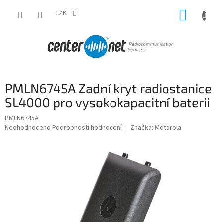
Přejít
NÁKUP
na
CZK
obsah
KOŠÍK
PMLN6745A Zadní kryt radiostanice
SL4000 pro vysokokapacitní baterii
PMLN6745A
Průměrné
Neohodnoceno
Podrobnosti hodnocení
Značka:
Motorola
hodnocení
produktu
je
0,0
z
5
hvězdiček.