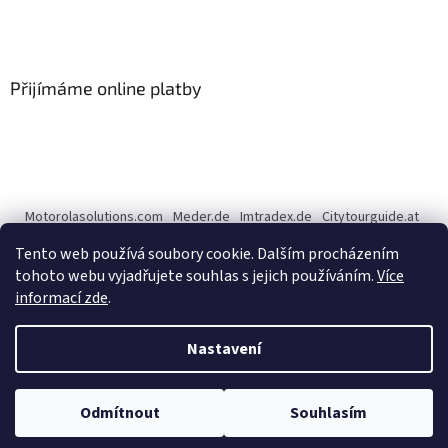
Přijímáme online platby
Motorolasolutions.com
Meder.de
Imtradex.de
Citytourguide.at
Peltor.com
Tento web používá soubory cookie. Dalším procházením
tohoto webu vyjadřujete souhlas s jejich používáním.
Více
informací zde
.
Vytvořil Shoptet
Nastavení
Copyright 2026
CENTERNET.cz
. Všechna práva vyhrazena.
Upravit
Odmítnout
Souhlasím
nastavení cookies