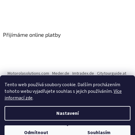
Přijímáme online platby
Motorolasolutions.com
Meder.de
Imtradex.de
Citytourguide.at
Peltor.com
Tento web používá soubory cookie. Dalším procházením
tohoto webu vyjadřujete souhlas s jejich používáním.
Více
informací zde
.
Vytvořil Shoptet
Nastavení
Copyright 2026
CENTERNET.cz
. Všechna práva vyhrazena.
Upravit
Odmítnout
Souhlasím
nastavení cookies