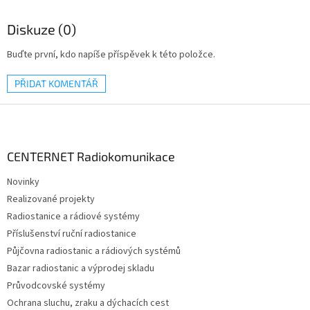
Diskuze (0)
Buďte první, kdo napíše příspěvek k této položce.
PŘIDAT KOMENTÁŘ
Z
á
p
a
CENTERNET Radiokomunikace
t
Novinky
í
Realizované projekty
Radiostanice a rádiové systémy
Příslušenství ruční radiostanice
Půjčovna radiostanic a rádiových systémů
Bazar radiostanic a výprodej skladu
Průvodcovské systémy
Ochrana sluchu, zraku a dýchacích cest